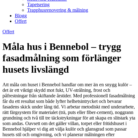
Tapetsering
Trapphusrenovering & målning
Blogg
Offert
Offert
Måla hus i Bennebol – trygg
fasadmålning som förlänger
husets livslängd
Att måla om huset i Bennebol handlar om mer än en snygg kulör –
det är ett viktigt skydd mot fukt, UV-strålning, frost och
påfrestningar från skiftande årstider. Med professionell fasadmålning
får du ett resultat som både lyfter helhetsintrycket och bevarar
fasadens skick under lång tid. Vi arbetar metodiskt med underarbete,
rätt färgsystem för materialet (trä, puts eller fiber-cement), noggrann
grundning och två till tre täckstrykningar för att skapa en slitstark yta
som andas. Oavsett om det gäller villan, torpet eller fritidshuset i
Bennebol hjälper vi dig att välja kulör och glansgrad som passar
husets stil och omgivning, och vi planerar målningen efter