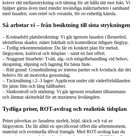
kräver rätt mellanstrykning och tätning för att hålla tätt mot fukt. Vi
hjälper gärna även med mindre invändiga måleriarbeten i samband
med fasaden, som entré och veranda, för en enhetlig känsla.
Så arbetar vi – från besiktning till sista strykningen
– Kostnadsfri platsbesiktning: Vi går igenom fasaden i Bennebol,
identifierar skador, mäter fukthalt och kontrollerar tidigare färgtyp.
– Tydlig rekommendation: Du får en konkret plan för metod,
färgsystem, kulörval och tidsplan – samt en fast offert.
– Noggrant förarbete: Tvätt, alg- och mögelbehandling vid behov,
skrapning, slipning och lagning för bästa fäste.
– Rätt grund: Grundmålning av trärena partier och kvistlack där det
behövs för att motverka genomslag.
– Täckmålning i 2–3 lager: Applicerat under rätt väderförhållanden
för jämn film och lång hållbarhet.
– Slutkontroll och städning: Vi går igenom resultatet tillsammans
och lämnar skötselråd för att maximera livslängden.
Tydliga priser, ROT-avdrag och realistisk tidsplan
Priset påverkas av fasadens storlek, höjd, skick och val av
färgsystem. Du får alltid en specificerad offert där arbetsmoment,
material och eventuella tillval framgår. Med ROT-avdrag kan du