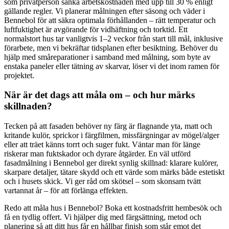
som privatperson sänka arbetskostnaden med upp till 30 % enligt
gällande regler. Vi planerar målningen efter säsong och väder i
Bennebol för att säkra optimala förhållanden – rätt temperatur och
luftfuktighet är avgörande för vidhäftning och torktid. Ett
normalstort hus tar vanligtvis 1–2 veckor från start till mål, inklusive
förarbete, men vi bekräftar tidsplanen efter besiktning. Behöver du
hjälp med småreparationer i samband med målning, som byte av
enstaka paneler eller tätning av skarvar, löser vi det inom ramen för
projektet.
När är det dags att måla om – och hur märks
skillnaden?
Tecken på att fasaden behöver ny färg är flagnande yta, matt och
kritande kulör, sprickor i färgfilmen, missfärgningar av mögel/alger
eller att träet känns torrt och suger fukt. Väntar man för länge
riskerar man fuktskador och dyrare åtgärder. En väl utförd
fasadmålning i Bennebol ger direkt synlig skillnad: klarare kulörer,
skarpare detaljer, tätare skydd och ett värde som märks både estetiskt
och i husets skick. Vi ger råd om skötsel – som skonsam tvätt
vartannat år – för att förlänga effekten.
Redo att måla hus i Bennebol? Boka ett kostnadsfritt hembesök och
få en tydlig offert. Vi hjälper dig med färgsättning, metod och
planering så att ditt hus får en hållbar finish som står emot det