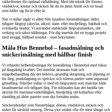
väderfönster för optimal vidhäftning. Med rätt teknik för fönster,
vindskivor, knutar och räcken får du en jämn finish och en fasad
som håller sig fin år efter år.
När vi målar utgår vi alltid från fasadens förutsättningar: ålder,
tidigare färgtyp (akrylat, alkyd, slam- eller linoljefärg), fukthalt och
eventuella skador. Vi använder etablerade färgvarumärken, rätt
verktyg och säkra ställningar. För dig innebär det ett tryggt projekt
med snyggt, hållbart resultat – utan bekymmer.
Måla Hus Bennebol – fasadmålning och
snickerimålning med hållbar finish
Vi erbjuder helhetslösningar för husmålning i Bennebol med fokus
på långsiktig kvalitet. Det innebär skonsam tvätt och
mögelbehandling där det behövs, grundlig skrapning och slipning av
lös färg, punktlagning av sprickor och trärena partier samt anpassad
grundfärg. Därefter målar vi med ett färgsystem som matchar både
fasadmaterial och tidigare färg. För träfasader kan det handla om
akrylat för maximal vädertålighet, linoljefärg vid kulturhus eller
slamfärg på äldre paneler som ska fortsätta andas.
Snickeridetaljer som fönsterbågar, dörrar, vindskivor, räcken och
staket får särskild omsorg. Dessa ytor utsätts ofta för mest slitage och