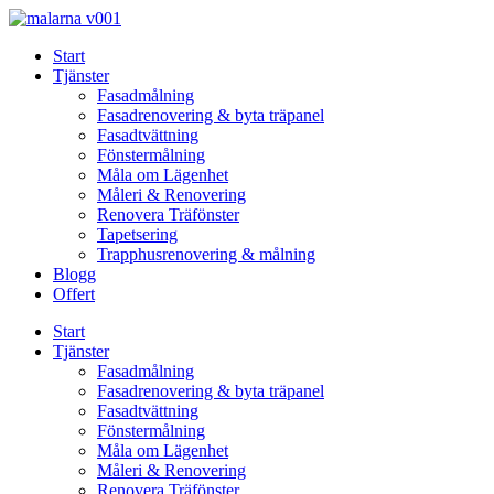
Skip
to
Start
content
Tjänster
Fasadmålning
Fasadrenovering & byta träpanel
Fasadtvättning
Fönstermålning
Måla om Lägenhet
Måleri & Renovering
Renovera Träfönster
Tapetsering
Trapphusrenovering & målning
Blogg
Offert
Start
Tjänster
Fasadmålning
Fasadrenovering & byta träpanel
Fasadtvättning
Fönstermålning
Måla om Lägenhet
Måleri & Renovering
Renovera Träfönster