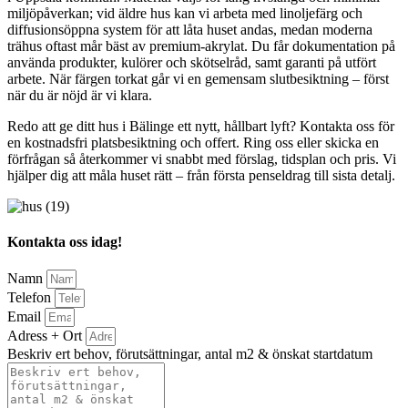
miljöpåverkan; vid äldre hus kan vi arbeta med linoljefärg och
diffusionsöppna system för att låta huset andas, medan moderna
trähus oftast mår bäst av premium-akrylat. Du får dokumentation på
använda produkter, kulörer och skötselråd, samt garanti på utfört
arbete. När färgen torkat går vi en gemensam slutbesiktning – först
när du är nöjd är vi klara.
Redo att ge ditt hus i Bälinge ett nytt, hållbart lyft? Kontakta oss för
en kostnadsfri platsbesiktning och offert. Ring oss eller skicka en
förfrågan så återkommer vi snabbt med förslag, tidsplan och pris. Vi
hjälper dig att måla huset rätt – från första penseldrag till sista detalj.
Kontakta oss idag!
Namn
Telefon
Email
Adress + Ort
Beskriv ert behov, förutsättningar, antal m2 & önskat startdatum