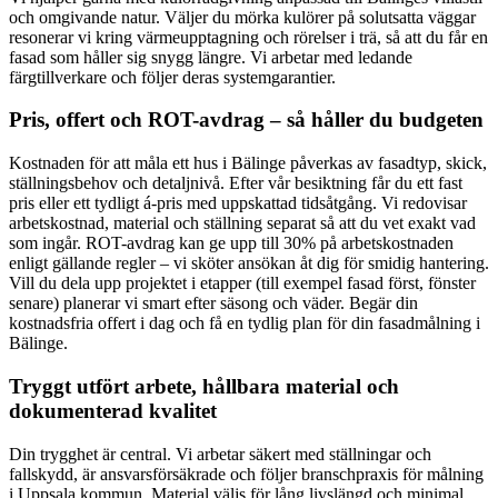
och omgivande natur. Väljer du mörka kulörer på solutsatta väggar
resonerar vi kring värmeupptagning och rörelser i trä, så att du får en
fasad som håller sig snygg längre. Vi arbetar med ledande
färgtillverkare och följer deras systemgarantier.
Pris, offert och ROT-avdrag – så håller du budgeten
Kostnaden för att måla ett hus i Bälinge påverkas av fasadtyp, skick,
ställningsbehov och detaljnivå. Efter vår besiktning får du ett fast
pris eller ett tydligt á-pris med uppskattad tidsåtgång. Vi redovisar
arbetskostnad, material och ställning separat så att du vet exakt vad
som ingår. ROT-avdrag kan ge upp till 30% på arbetskostnaden
enligt gällande regler – vi sköter ansökan åt dig för smidig hantering.
Vill du dela upp projektet i etapper (till exempel fasad först, fönster
senare) planerar vi smart efter säsong och väder. Begär din
kostnadsfria offert i dag och få en tydlig plan för din fasadmålning i
Bälinge.
Tryggt utfört arbete, hållbara material och
dokumenterad kvalitet
Din trygghet är central. Vi arbetar säkert med ställningar och
fallskydd, är ansvarsförsäkrade och följer branschpraxis för målning
i Uppsala kommun. Material väljs för lång livslängd och minimal