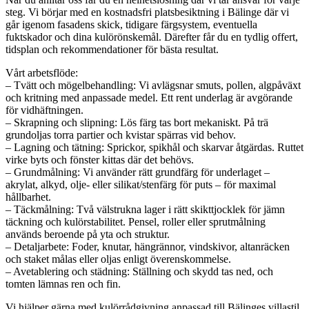
steg. Vi börjar med en kostnadsfri platsbesiktning i Bälinge där vi
går igenom fasadens skick, tidigare färgsystem, eventuella
fuktskador och dina kulörönskemål. Därefter får du en tydlig offert,
tidsplan och rekommendationer för bästa resultat.
Vårt arbetsflöde:
– Tvätt och mögelbehandling: Vi avlägsnar smuts, pollen, algpåväxt
och kritning med anpassade medel. Ett rent underlag är avgörande
för vidhäftningen.
– Skrapning och slipning: Lös färg tas bort mekaniskt. På trä
grundoljas torra partier och kvistar spärras vid behov.
– Lagning och tätning: Sprickor, spikhål och skarvar åtgärdas. Ruttet
virke byts och fönster kittas där det behövs.
– Grundmålning: Vi använder rätt grundfärg för underlaget –
akrylat, alkyd, olje- eller silikat/stenfärg för puts – för maximal
hållbarhet.
– Täckmålning: Två välstrukna lager i rätt skikttjocklek för jämn
täckning och kulörstabilitet. Pensel, roller eller sprutmålning
används beroende på yta och struktur.
– Detaljarbete: Foder, knutar, hängrännor, vindskivor, altanräcken
och staket målas eller oljas enligt överenskommelse.
– Avetablering och städning: Ställning och skydd tas ned, och
tomten lämnas ren och fin.
Vi hjälper gärna med kulörrådgivning anpassad till Bälinges villastil