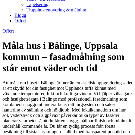
Tapetsering
Trapphusrenovering & målning
Blogg
Offert
Offert
Måla hus i Bälinge, Uppsala
kommun – fasadmålning som
står emot väder och tid
Att måla om huset i Bälinge är mer än en estetisk uppgradering – det
är ett skydd för din fastighet mot Upplands tuffa klimat med
växlande temperaturer, fukt och kraftiga vindar. Vi hjälper villaägare
och fastighetsägare i Bälinge med professionell fasadmålning som
kombinerar noggrant underarbete, rätt färgsystem och säker
hantering av ställning och höjdjobb. Med lokalkännedom om hur
sol, väderstreck och algpåväxt påverkar olika typer av fasader
planerar vi arbetet så att du får en snygg, hållbar finish och minimalt
underhåll kommande år. Du får en tydlig process från första
besiktning till sista strykningen – alltid med transparent prisbild och