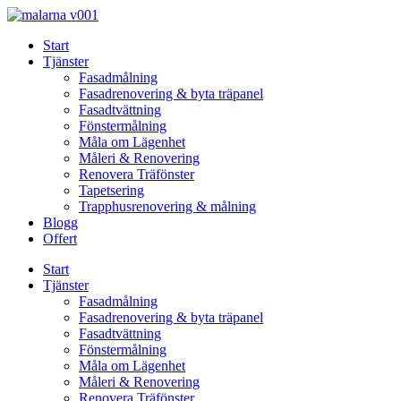
Skip
to
Start
content
Tjänster
Fasadmålning
Fasadrenovering & byta träpanel
Fasadtvättning
Fönstermålning
Måla om Lägenhet
Måleri & Renovering
Renovera Träfönster
Tapetsering
Trapphusrenovering & målning
Blogg
Offert
Start
Tjänster
Fasadmålning
Fasadrenovering & byta träpanel
Fasadtvättning
Fönstermålning
Måla om Lägenhet
Måleri & Renovering
Renovera Träfönster