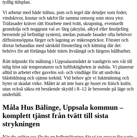
tydlig tidsplan.
Vi arbetar med både trähus, puts och tegel där detaljer som foder,
vindskivor, knutar och takfot får samma omsorg som stora ytor.
Träfasader kräver rätt förarbete med tvätt, skrapning, eventuellt
grundolja och noggrant val av färg (akrylat, alkyd eller linoljefärg
beroende på befintligt system), medan putsade fasader ofta behöver
diffusionsöppna färger och lagning av mikrosprickor. Fönster och
dörrar behandlas med särskild fönsterfärg och kittning där det
behövs för att förlänga både träets livslängd och färgens hållbarhet.
Rätt tidpunkt för målning i Uppsalaområdet är vanligtvis sen vår till
tidig höst när temperaturen och luftfuktigheten är stabila. Vi planerar
alltid in arbetet efter gavelns sol- och vindläge för att undvika
blåsbildning och ojämn torktid. Vid behov gör vi fuktmätning och
byter ut skadat virke. Målet är att inte bara ge huset en fräsch kulör,
utan också säkra ett bestående skydd i 8–12 år beroende på läge och
underhåll.
Måla Hus Bälinge, Uppsala kommun –
komplett tjänst från tvätt till sista
strykningen
När du anlitar oss får du en helhetslösning där vi tar ansvar för varje