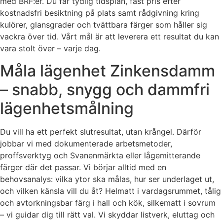
med BRF:er. Du får tydlig tidsplan, fast pris efter
kostnadsfri besiktning på plats samt rådgivning kring
kulörer, glansgrader och tvättbara färger som håller sig
vackra över tid. Vårt mål är att leverera ett resultat du kan
vara stolt över – varje dag.
Måla lägenhet Zinkensdamm
– snabb, snygg och dammfri
lägenhetsmålning
Du vill ha ett perfekt slutresultat, utan krångel. Därför
jobbar vi med dokumenterade arbetsmetoder,
proffsverktyg och Svanenmärkta eller lågemitterande
färger där det passar. Vi börjar alltid med en
behovsanalys: vilka ytor ska målas, hur ser underlaget ut,
och vilken känsla vill du åt? Helmatt i vardagsrummet, tålig
och avtorkningsbar färg i hall och kök, silkematt i sovrum
– vi guidar dig till rätt val. Vi skyddar listverk, eluttag och