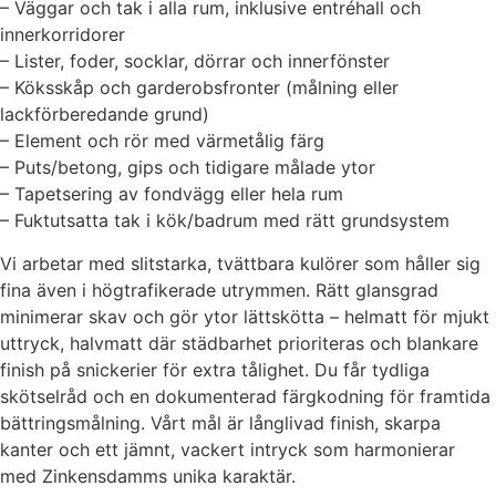
– Väggar och tak i alla rum, inklusive entréhall och
innerkorridorer
– Lister, foder, socklar, dörrar och innerfönster
– Köksskåp och garderobsfronter (målning eller
lackförberedande grund)
– Element och rör med värmetålig färg
– Puts/betong, gips och tidigare målade ytor
– Tapetsering av fondvägg eller hela rum
– Fuktutsatta tak i kök/badrum med rätt grundsystem
Vi arbetar med slitstarka, tvättbara kulörer som håller sig
fina även i högtrafikerade utrymmen. Rätt glansgrad
minimerar skav och gör ytor lättskötta – helmatt för mjukt
uttryck, halvmatt där städbarhet prioriteras och blankare
finish på snickerier för extra tålighet. Du får tydliga
skötselråd och en dokumenterad färgkodning för framtida
bättringsmålning. Vårt mål är långlivad finish, skarpa
kanter och ett jämnt, vackert intryck som harmonierar
med Zinkensdamms unika karaktär.