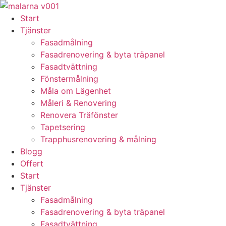
Skip
to
Start
content
Tjänster
Fasadmålning
Fasadrenovering & byta träpanel
Fasadtvättning
Fönstermålning
Måla om Lägenhet
Måleri & Renovering
Renovera Träfönster
Tapetsering
Trapphusrenovering & målning
Blogg
Offert
Start
Tjänster
Fasadmålning
Fasadrenovering & byta träpanel
Fasadtvättning