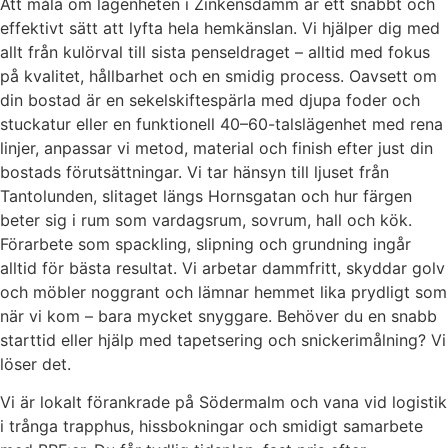
Att måla om lägenheten i Zinkensdamm är ett snabbt och
effektivt sätt att lyfta hela hemkänslan. Vi hjälper dig med
allt från kulörval till sista penseldraget – alltid med fokus
på kvalitet, hållbarhet och en smidig process. Oavsett om
din bostad är en sekelskiftespärla med djupa foder och
stuckatur eller en funktionell 40–60-talslägenhet med rena
linjer, anpassar vi metod, material och finish efter just din
bostads förutsättningar. Vi tar hänsyn till ljuset från
Tantolunden, slitaget längs Hornsgatan och hur färgen
beter sig i rum som vardagsrum, sovrum, hall och kök.
Förarbete som spackling, slipning och grundning ingår
alltid för bästa resultat. Vi arbetar dammfritt, skyddar golv
och möbler noggrant och lämnar hemmet lika prydligt som
när vi kom – bara mycket snyggare. Behöver du en snabb
starttid eller hjälp med tapetsering och snickerimålning? Vi
löser det.
Vi är lokalt förankrade på Södermalm och vana vid logistik
i trånga trapphus, hissbokningar och smidigt samarbete