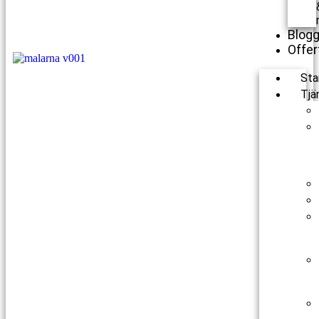
Blog
Offer
Sta
Tjä