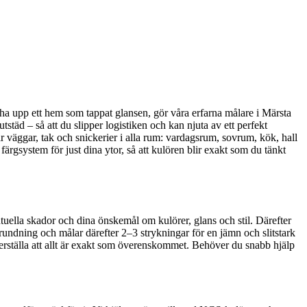
scha upp ett hem som tappat glansen, gör våra erfarna målare i Märsta
städ – så att du slipper logistiken och kan njuta av ett perfekt
r väggar, tak och snickerier i alla rum: vardagsrum, sovrum, kök, hall
rgsystem för just dina ytor, så att kulören blir exakt som du tänkt
tuella skador och dina önskemål om kulörer, glans och stil. Därefter
grundning och målar därefter 2–3 strykningar för en jämn och slitstark
ställa att allt är exakt som överenskommet. Behöver du snabb hjälp