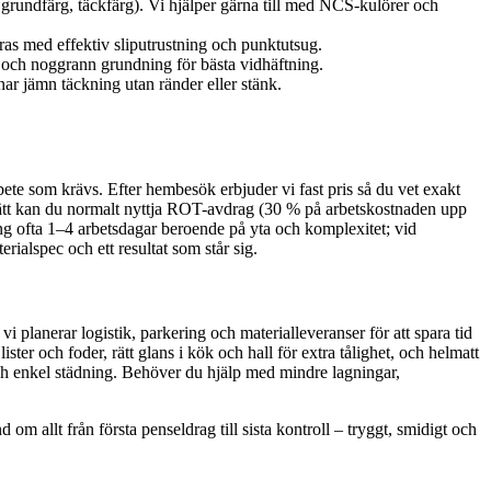
grundfärg, täckfärg). Vi hjälper gärna till med NCS-kulörer och
ras med effektiv sliputrustning och punktutsug.
ag) och noggrann grundning för bästa vidhäftning.
ar jämn täckning utan ränder eller stänk.
ete som krävs. Efter hembesök erbjuder vi fast pris så du vet exakt
dsrätt kan du normalt nyttja ROT-avdrag (30 % på arbetskostnaden upp
ning ofta 1–4 arbetsdagar beroende på yta och komplexitet; vid
rialspec och ett resultat som står sig.
planerar logistik, parkering och materialleveranser för att spara tid
ter och foder, rätt glans i kök och hall för extra tålighet, och helmatt
ch enkel städning. Behöver du hjälp med mindre lagningar,
om allt från första penseldrag till sista kontroll – tryggt, smidigt och