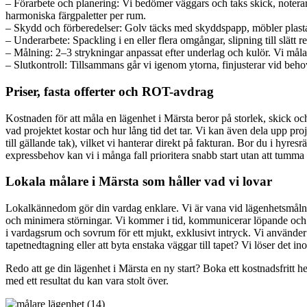
– Förarbete och planering: Vi bedömer väggars och taks skick, noterar
harmoniska färgpaletter per rum.
– Skydd och förberedelser: Golv täcks med skyddspapp, möbler plastas
– Underarbete: Spackling i en eller flera omgångar, slipning till slätt
– Målning: 2–3 strykningar anpassat efter underlag och kulör. Vi måla
– Slutkontroll: Tillsammans går vi igenom ytorna, finjusterar vid behov
Priser, fasta offerter och ROT-avdrag
Kostnaden för att måla en lägenhet i Märsta beror på storlek, skick o
vad projektet kostar och hur lång tid det tar. Vi kan även dela upp p
till gällande tak), vilket vi hanterar direkt på fakturan. Bor du i hyr
expressbehov kan vi i många fall prioritera snabb start utan att tumma p
Lokala målare i Märsta som håller vad vi lovar
Lokalkännedom gör din vardag enklare. Vi är vana vid lägenhetsmålning
och minimera störningar. Vi kommer i tid, kommunicerar löpande och resp
i vardagsrum och sovrum för ett mjukt, exklusivt intryck. Vi använde
tapetnedtagning eller att byta enstaka väggar till tapet? Vi löser det i
Redo att ge din lägenhet i Märsta en ny start? Boka ett kostnadsfritt he
med ett resultat du kan vara stolt över.