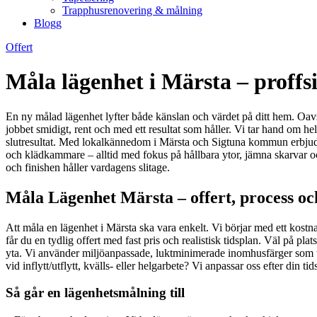
Trapphusrenovering & målning
Blogg
Offert
Måla lägenhet i Märsta – proffsi
En ny målad lägenhet lyfter både känslan och värdet på ditt hem. Oavset
jobbet smidigt, rent och med ett resultat som håller. Vi tar hand om he
slutresultat. Med lokalkännedom i Märsta och Sigtuna kommun erbjuder v
och klädkammare – alltid med fokus på hållbara ytor, jämna skarvar och
och finishen håller vardagens slitage.
Måla Lägenhet Märsta – offert, process och
Att måla en lägenhet i Märsta ska vara enkelt. Vi börjar med ett kost
får du en tydlig offert med fast pris och realistisk tidsplan. Väl på p
yta. Vi använder miljöanpassade, luktminimerade inomhusfärger som t
vid inflytt/utflytt, kvälls- eller helgarbete? Vi anpassar oss efter din 
Så går en lägenhetsmålning till