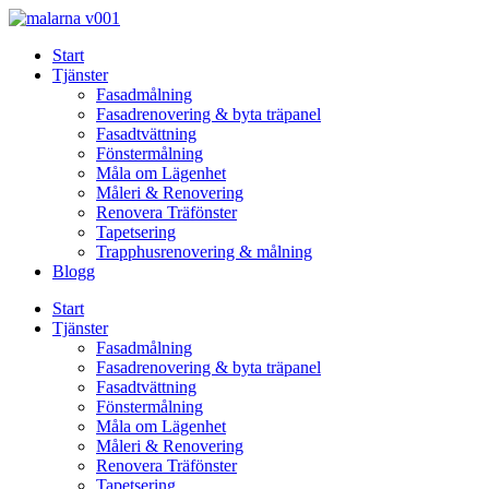
Skip
to
Start
content
Tjänster
Fasadmålning
Fasadrenovering & byta träpanel
Fasadtvättning
Fönstermålning
Måla om Lägenhet
Måleri & Renovering
Renovera Träfönster
Tapetsering
Trapphusrenovering & målning
Blogg
Start
Tjänster
Fasadmålning
Fasadrenovering & byta träpanel
Fasadtvättning
Fönstermålning
Måla om Lägenhet
Måleri & Renovering
Renovera Träfönster
Tapetsering