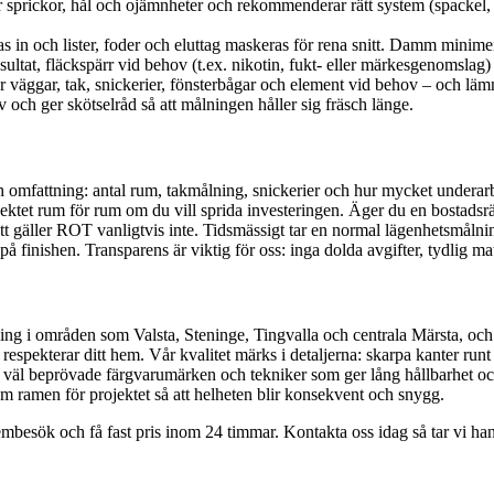
 sprickor, hål och ojämnheter och rekommenderar rätt system (spackel, 
 in och lister, foder och eluttag maskeras för rena snitt. Damm minime
 resultat, fläckspärr vid behov (t.ex. nikotin, fukt- eller märkesgenomsl
r väggar, tak, snickerier, fönsterbågar och element vid behov – och lämn
 och ger skötselråd så att målningen håller sig fräsch länge.
ch omfattning: antal rum, takmålning, snickerier och hur mycket underarb
rojektet rum för rum om du vill sprida investeringen. Äger du en bosta
esrätt gäller ROT vanligtvis inte. Tidsmässigt tar en normal lägenhetsmål
å finishen. Transparens är viktig för oss: inga dolda avgifter, tydlig mate
 i områden som Valsta, Steninge, Tingvalla och centrala Märsta, och vi 
ekterar ditt hem. Vår kvalitet märks i detaljerna: skarpa kanter runt lis
r väl beprövade färgvarumärken och tekniker som ger lång hållbarhet o
nom ramen för projektet så att helheten blir konsekvent och snygg.
mbesök och få fast pris inom 24 timmar. Kontakta oss idag så tar vi hand 