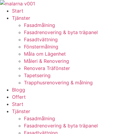
Skip
to
Start
content
Tjänster
Fasadmålning
Fasadrenovering & byta träpanel
Fasadtvättning
Fönstermålning
Måla om Lägenhet
Måleri & Renovering
Renovera Träfönster
Tapetsering
Trapphusrenovering & målning
Blogg
Offert
Start
Tjänster
Fasadmålning
Fasadrenovering & byta träpanel
Fasadtvättning