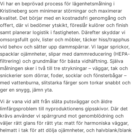
Vi har en beprövad process för lägenhetsmålning i
Kristineberg som minimerar störningar och maximerar
kvalitet. Det börjar med en kostnadsfri genomgång och
offert, där vi bedömer ytskikt, föreslår kulörer och finish
samt planerar logistik i fastigheten. Därefter skyddar vi
omsorgsfullt golv, lister och möbler, täcker hiss/trapphus
vid behov och sätter upp dammspärrar. Vi lagar sprickor,
spacklar ojämnheter, slipar med dammreducering (HEPA-
filtrering) och grundmålar för bästa vidhäftning. Själva
målningen sker i två till tre strykningar – väggar, tak och
snickerier som dörrar, foder, socklar och fönsterbågar –
med vattenburna, slitstarka färger som torkar snabbt och
ger en snygg, jämn yta.
Vi är vana vid allt från släta putsväggar och äldre
limfärgsproblem till nyproduktionens gipsskivor. Där det
krävs använder vi spärrgrund mot genomblödning och
väljer rätt glans för rätt yta: matt för harmoniska väggar,
helmatt i tak för att dölja ojämnheter, och halvblank/blank