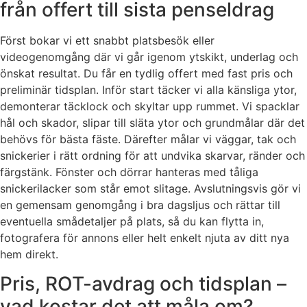
från offert till sista penseldrag
Först bokar vi ett snabbt platsbesök eller
videogenomgång där vi går igenom ytskikt, underlag och
önskat resultat. Du får en tydlig offert med fast pris och
preliminär tidsplan. Inför start täcker vi alla känsliga ytor,
demonterar täcklock och skyltar upp rummet. Vi spacklar
hål och skador, slipar till släta ytor och grundmålar där det
behövs för bästa fäste. Därefter målar vi väggar, tak och
snickerier i rätt ordning för att undvika skarvar, ränder och
färgstänk. Fönster och dörrar hanteras med tåliga
snickerilacker som står emot slitage. Avslutningsvis gör vi
en gemensam genomgång i bra dagsljus och rättar till
eventuella smådetaljer på plats, så du kan flytta in,
fotografera för annons eller helt enkelt njuta av ditt nya
hem direkt.
Pris, ROT-avdrag och tidsplan –
vad kostar det att måla om?