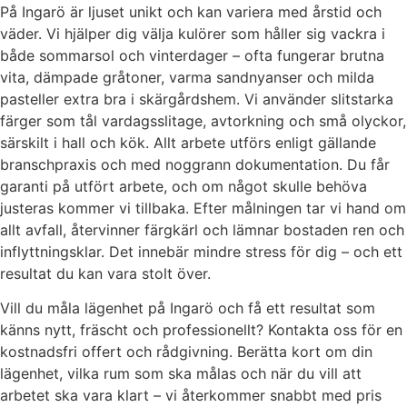
På Ingarö är ljuset unikt och kan variera med årstid och
väder. Vi hjälper dig välja kulörer som håller sig vackra i
både sommarsol och vinterdager – ofta fungerar brutna
vita, dämpade gråtoner, varma sandnyanser och milda
pasteller extra bra i skärgårdshem. Vi använder slitstarka
färger som tål vardagsslitage, avtorkning och små olyckor,
särskilt i hall och kök. Allt arbete utförs enligt gällande
branschpraxis och med noggrann dokumentation. Du får
garanti på utfört arbete, och om något skulle behöva
justeras kommer vi tillbaka. Efter målningen tar vi hand om
allt avfall, återvinner färgkärl och lämnar bostaden ren och
inflyttningsklar. Det innebär mindre stress för dig – och ett
resultat du kan vara stolt över.
Vill du måla lägenhet på Ingarö och få ett resultat som
känns nytt, fräscht och professionellt? Kontakta oss för en
kostnadsfri offert och rådgivning. Berätta kort om din
lägenhet, vilka rum som ska målas och när du vill att
arbetet ska vara klart – vi återkommer snabbt med pris