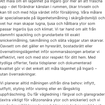
Att måla om en lägenhet på Ingarö gör mer än att fräscha
upp – det förändrar känslan i rummen, ökar trivseln och
kan till och med höja värdet inför försäljning. Våra målare
är specialiserade på lägenhetsmålning i skärgårdsmiljö och
vet hur man skapar lugna, ljusa och hållbara ytor som
passar Ingarös ljus och klimat. Vi tar hand om allt från
dammfri spackling och grundarbete till exakt
snickerimålning, takmålning och släta väggar utan skarvar.
Oavsett om det gäller en hyresrätt, bostadsrätt eller
övernattningslägenhet inför sommarsäsongen arbetar vi
effektivt, rent och med stor respekt för ditt hem. Med
tydliga offerter, fasta tidsplaner och dokumenterad
kvalitet gör vi det enkelt att måla lägenhet på Ingarö –
utan överraskningar.
Vi planerar alltid målningen utifrån dina behov: inflytt,
utflytt, styling inför visning eller en långsiktig
uppfräschning. Du får vägledning i färgval och glansgrader
(extra viktigt för våtzonsnära ytor och snickerier) och vi