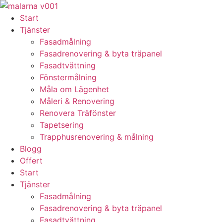
Skip
to
Start
content
Tjänster
Fasadmålning
Fasadrenovering & byta träpanel
Fasadtvättning
Fönstermålning
Måla om Lägenhet
Måleri & Renovering
Renovera Träfönster
Tapetsering
Trapphusrenovering & målning
Blogg
Offert
Start
Tjänster
Fasadmålning
Fasadrenovering & byta träpanel
Fasadtvättning