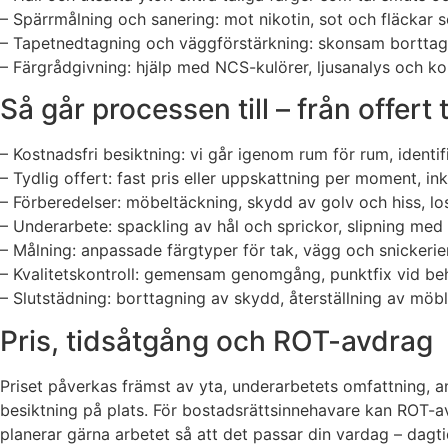
– Spärrmålning och sanering: mot nikotin, sot och fläckar 
– Tapetnedtagning och väggförstärkning: skonsam borttag
– Färgrådgivning: hjälp med NCS-kulörer, ljusanalys och 
Så går processen till – från offert 
– Kostnadsfri besiktning: vi går igenom rum för rum, ident
– Tydlig offert: fast pris eller uppskattning per moment, inkl
– Förberedelser: möbeltäckning, skydd av golv och hiss, l
– Underarbete: spackling av hål och sprickor, slipning me
– Målning: anpassade färgtyper för tak, vägg och snickerier
– Kvalitetskontroll: gemensam genomgång, punktfix vid be
– Slutstädning: borttagning av skydd, återställning av möble
Pris, tidsåtgång och ROT-avdrag
Priset påverkas främst av yta, underarbetets omfattning, an
besiktning på plats. För bostadsrättsinnehavare kan ROT-av
planerar gärna arbetet så att det passar din vardag – dagti