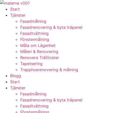
Skip
to
Start
content
Tjänster
Fasadmålning
Fasadrenovering & byta träpanel
Fasadtvättning
Fönstermålning
Måla om Lägenhet
Måleri & Renovering
Renovera Träfönster
Tapetsering
Trapphusrenovering & målning
Blogg
Start
Tjänster
Fasadmålning
Fasadrenovering & byta träpanel
Fasadtvättning
Fönstermålning