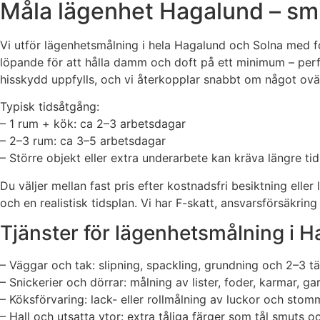
Måla lägenhet Hagalund – smi
Vi utför lägenhetsmålning i hela Hagalund och Solna med f
löpande för att hålla damm och doft på ett minimum – perfekt 
hisskydd uppfylls, och vi återkopplar snabbt om något ovä
Typisk tidsåtgång:
– 1 rum + kök: ca 2–3 arbetsdagar
– 2–3 rum: ca 3–5 arbetsdagar
– Större objekt eller extra underarbete kan kräva längre tid
Du väljer mellan fast pris efter kostnadsfri besiktning ell
och en realistisk tidsplan. Vi har F-skatt, ansvarsförsäkri
Tjänster för lägenhetsmålning i 
– Väggar och tak: slipning, spackling, grundning och 2–3 tä
– Snickerier och dörrar: målning av lister, foder, karmar, ga
– Köksförvaring: lack- eller rollmålning av luckor och stom
– Hall och utsatta ytor: extra tåliga färger som tål smuts 