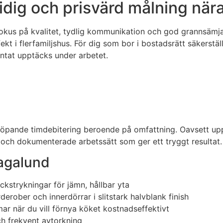
dig och prisvärd målning nära
okus på kvalitet, tydlig kommunikation och god grannsämja
i flerfamiljshus. För dig som bor i bostadsrätt säkerställer 
ntat upptäcks under arbetet.
er löpande timdebitering beroende på omfattning. Oavsett up
ng och dokumenterade arbetssätt som ger ett tryggt resultat.
Hagalund
ckstrykningar för jämn, hållbar yta
rderober och innerdörrar i slitstark halvblank finish
mar när du vill förnya köket kostnadseffektivt
och frekvent avtorkning