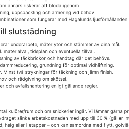
som annars riskerar att blöda igenom
ning, uppspackling och armering vid behov
kombinationer som fungerar med Hagalunds ljusförhållanden
till slutstädning
ifierar underarbete, mäter ytor och stämmer av dina mål.
. materialval, tidsplan och eventuella tillval.
ossning av täckbrickor och handtag där det behövs.
d dammreducering, grundning för optimal vidhäftning.
. Minst två strykningar för täckning och jämn finish.
hov och rådgivning om skötsel.
r och avfallshantering enligt gällande regler.
tal kulörer/rum och om snickerier ingår. Vi lämnar gärna pr
draget sänka arbetskostnaden med upp till 30 % (gäller inte
d, helg eller i etapper – och kan samordna med flytt, golvlä