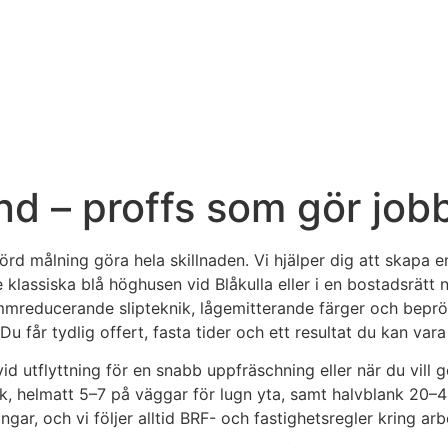
d – proffs som gör jobbe
örd målning göra hela skillnaden. Vi hjälper dig att skapa 
klassiska blå höghusen vid Blåkulla eller i en bostadsrätt 
mmreducerande slipteknik, lågemitterande färger och beprö
Du får tydlig offert, fasta tider och ett resultat du kan vara
vid utflyttning för en snabb uppfräschning eller när du vill
ak, helmatt 5–7 på väggar för lugn yta, samt halvblank 20–40
ngar, och vi följer alltid BRF- och fastighetsregler kring 