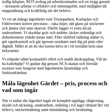
tydlig tidsplan, ROT-avdrag på arbetskostnaden och en trygg garanti
– dessutom arbetar vi effektivt och störningsfritt, med möjlighet till
etappmålning och kväll/helg när det behövs.
Vi vet att många lägenheter runt Tessinparken, Karlaplan och
Fältöversten kräver precision – raka linjer, rätt glans på snickerier
och jämna ytor utan skarvar. Därför lägger vi extra tid på
underarbetet. Vi skyddar golv och möbler, täcker ordentligt och
dokumenterar ytskikt innan start. Efter slutförd målning städar vi,
gör egenkontroll och går igenom resultatet med dig på plats eller
digitalt. Målet är att du ska kunna kliva in i ett nymålat hem utan
bekymmer.
Vi erbjuder alltid kostnadsfri offert och snabb återkoppling. Vill du
ha kulörhjälp? Vi guidar dig genom NCS-skalan och föreslår
nyanser som fungerar med lägenhetens ljusinsläpp och
funkisarkitektur.
Måla lägenhet Gärdet – pris, process och
vad som ingår
När vi målar din lägenhet ingår ett komplett upplägg: rådgivning,
skydd och täckning, underarbete, målning i två lager (ibland fler vid
behov), snickerimålning samt slutstädning och besiktning.