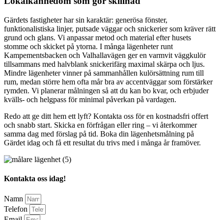
Lokalkännedom som gör skillnad
Gärdets fastigheter har sin karaktär: generösa fönster,
funktionalistiska linjer, putsade väggar och snickerier som kräver rätt
grund och glans. Vi anpassar metod och material efter husets
stomme och skicket på ytorna. I många lägenheter runt
Kampementsbacken och Valhallavägen ger en varmvit väggkulör
tillsammans med halvblank snickerifärg maximal skärpa och ljus.
Mindre lägenheter vinner på sammanhållen kulörsättning rum till
rum, medan större hem ofta mår bra av accentväggar som förstärker
rymden. Vi planerar målningen så att du kan bo kvar, och erbjuder
kvälls- och helgpass för minimal påverkan på vardagen.
Redo att ge ditt hem ett lyft? Kontakta oss för en kostnadsfri offert
och snabb start. Skicka en förfrågan eller ring – vi återkommer
samma dag med förslag på tid. Boka din lägenhetsmålning på
Gärdet idag och få ett resultat du trivs med i många år framöver.
Kontakta oss idag!
Namn
Telefon
Email