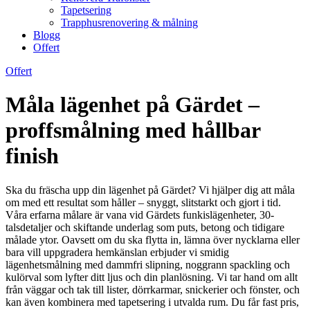
Tapetsering
Trapphusrenovering & målning
Blogg
Offert
Offert
Måla lägenhet på Gärdet –
proffsmålning med hållbar
finish
Ska du fräscha upp din lägenhet på Gärdet? Vi hjälper dig att måla
om med ett resultat som håller – snyggt, slitstarkt och gjort i tid.
Våra erfarna målare är vana vid Gärdets funkislägenheter, 30-
talsdetaljer och skiftande underlag som puts, betong och tidigare
målade ytor. Oavsett om du ska flytta in, lämna över nycklarna eller
bara vill uppgradera hemkänslan erbjuder vi smidig
lägenhetsmålning med dammfri slipning, noggrann spackling och
kulörval som lyfter ditt ljus och din planlösning. Vi tar hand om allt
från väggar och tak till lister, dörrkarmar, snickerier och fönster, och
kan även kombinera med tapetsering i utvalda rum. Du får fast pris,