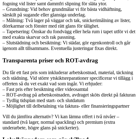
fogning vid lister samt dammfri slipning för släta ytor.
– Grundning: Vid behov grundmålar vi för bästa vidhäftning,
särskilt på sugande eller glansiga underlag.
– Målning: Två lager på väggar och tak, snickerimålning av lister,
dörrkarmar och fönster med rätt glans för tålighet.
– Tapetsering: Önskar du fondvägg eller hela rum i tapet utför vi det
med exakta skarvar och rak passning.
– Slutstädning och besiktning: Vi städar, gör egenkontroll och går
igenom allt tillsammans. Eventuella justeringar fixas direkt.
Transparenta priser och ROT-avdrag
Du får ett fast pris som inkluderar arbetskostnad, material, täckning
och städning. Vid större ytskiktsreparationer specificerar vi tillägg i
offerten så du vet exakt vad som ingår. Vi erbjuder:
– Fast pris efter besiktning eller videosamtal
– ROT-avdrag på arbetskostnaden, avdraget sköts direkt på fakturan
– Tydlig tidsplan med start- och slutdatum
– Möjlighet till delbetalning via faktura- eller finansieringspartner
Vill du jämföra alternativ? Vi kan lämna offert i två nivåer –
standard (två lager, normal spackling) och premium (extra
underarbete, högre glans på snickerier).