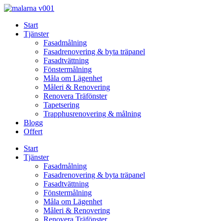
Skip
to
Start
content
Tjänster
Fasadmålning
Fasadrenovering & byta träpanel
Fasadtvättning
Fönstermålning
Måla om Lägenhet
Måleri & Renovering
Renovera Träfönster
Tapetsering
Trapphusrenovering & målning
Blogg
Offert
Start
Tjänster
Fasadmålning
Fasadrenovering & byta träpanel
Fasadtvättning
Fönstermålning
Måla om Lägenhet
Måleri & Renovering
Renovera Träfönster