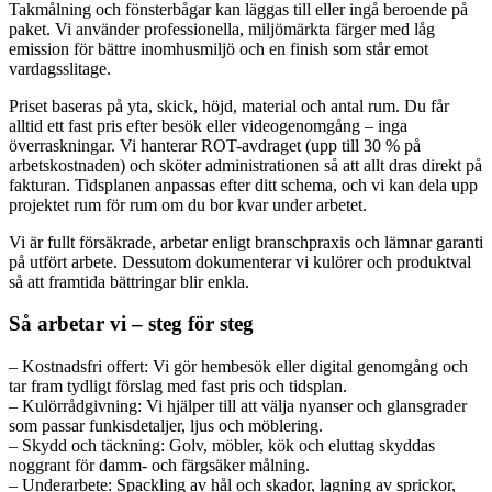
Takmålning och fönsterbågar kan läggas till eller ingå beroende på
paket. Vi använder professionella, miljömärkta färger med låg
emission för bättre inomhusmiljö och en finish som står emot
vardagsslitage.
Priset baseras på yta, skick, höjd, material och antal rum. Du får
alltid ett fast pris efter besök eller videogenomgång – inga
överraskningar. Vi hanterar ROT-avdraget (upp till 30 % på
arbetskostnaden) och sköter administrationen så att allt dras direkt på
fakturan. Tidsplanen anpassas efter ditt schema, och vi kan dela upp
projektet rum för rum om du bor kvar under arbetet.
Vi är fullt försäkrade, arbetar enligt branschpraxis och lämnar garanti
på utfört arbete. Dessutom dokumenterar vi kulörer och produktval
så att framtida bättringar blir enkla.
Så arbetar vi – steg för steg
– Kostnadsfri offert: Vi gör hembesök eller digital genomgång och
tar fram tydligt förslag med fast pris och tidsplan.
– Kulörrådgivning: Vi hjälper till att välja nyanser och glansgrader
som passar funkisdetaljer, ljus och möblering.
– Skydd och täckning: Golv, möbler, kök och eluttag skyddas
noggrant för damm- och färgsäker målning.
– Underarbete: Spackling av hål och skador, lagning av sprickor,