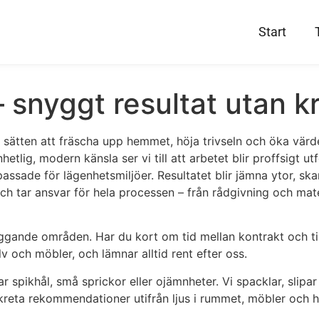
Start
 snyggt resultat utan k
sätten att fräscha upp hemmet, höja trivseln och öka värdet
hetlig, modern känsla ser vi till att arbetet blir proffsigt u
sade för lägenhetsmiljöer. Resultatet blir jämna ytor, skarp
ch tar ansvar för hela processen – från rådgivning och materi
liggande områden. Har du kort om tid mellan kontrakt och til
lv och möbler, och lämnar alltid rent efter oss.
r spikhål, små sprickor eller ojämnheter. Vi spacklar, slipa
onkreta rekommendationer utifrån ljus i rummet, möbler och 