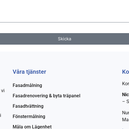
Skicka
Våra tjänster
Ko
Kon
Fasadmålning
 vi
Nic
Fasadrenovering & byta träpanel
– 
Fasadtvättning
Nu
i
Fönstermålning
Mai
Måla om Lägenhet