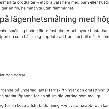
ärkta produkter – ett bra val i hem med barn eller husdjur.
 ger en fin, helmatt yta utan flammighet.
 på lägenhetsmålning med hög
hetsmålning i både äldre fastigheter och nyare bostadsrät
aktperson som håller dig uppdaterad från start till mål. Vi 
der och dörrar
eroende på underlag, antal färgskiftningar och omfattning (t
ch städar löpande för en så smidig vardag som möjligt.
dig för en kostnadsfri bedömning – vi svarar snabbt och ka