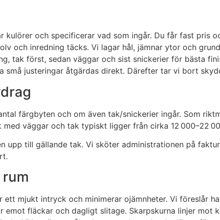
 kulörer och specificerar vad som ingår. Du får fast pris oc
, golv och inredning täcks. Vi lagar hål, jämnar ytor och gru
g, tak först, sedan väggar och sist snickerier för bästa fini
små justeringar åtgärdas direkt. Därefter tar vi bort skydd 
vdrag
 antal färgbyten och om även tak/snickerier ingår. Som rik
med väggar och tak typiskt ligger från cirka 12 000–22 000 
pp till gällande tak. Vi sköter administrationen på faktura
rt.
r rum
 ett mjukt intryck och minimerar ojämnheter. Vi föreslår 
r emot fläckar och dagligt slitage. Skarpskurna linjer mot k