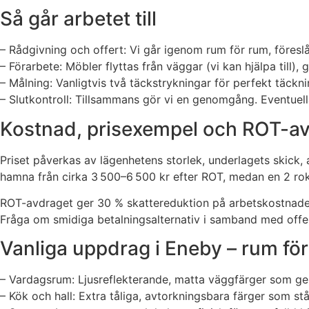
Så går arbetet till
– Rådgivning och offert: Vi går igenom rum för rum, föreslår
– Förarbete: Möbler flyttas från väggar (vi kan hjälpa till)
– Målning: Vanligtvis två täckstrykningar för perfekt täcknin
– Slutkontroll: Tillsammans gör vi en genomgång. Eventuella 
Kostnad, prisexempel och ROT-a
Priset påverkas av lägenhetens storlek, underlagets skick,
hamna från cirka 3 500–6 500 kr efter ROT, medan en 2 rok 
ROT-avdraget ger 30 % skattereduktion på arbetskostnaden u
Fråga om smidiga betalningsalternativ i samband med offe
Vanliga uppdrag i Eneby – rum fö
– Vardagsrum: Ljusreflekterande, matta väggfärger som ger
– Kök och hall: Extra tåliga, avtorkningsbara färger som stå