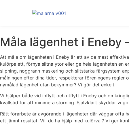
Måla lägenhet i Eneby –
Att måla om lägenheten i Eneby är ett av de mest effektiva 
kulörpalett, förnya slitna ytor eller ge hela lägenheten en en
slipning, noggrann maskering och slitstarka färgsystem anpas
målningen efter dina tider, respekterar föreningens regler o
nymålad lägenhet utan bekymmer? Vi gör det enkelt.
Vi hjälper både vid inflytt och utflytt i Eneby och omkring
kvällstid för att minimera störning. Självklart skyddar vi go
Rätt förarbete är avgörande i lägenheter där väggar ofta ha
ett jämnt resultat. Vill du ha hjälp med kulörval? Vi ger k