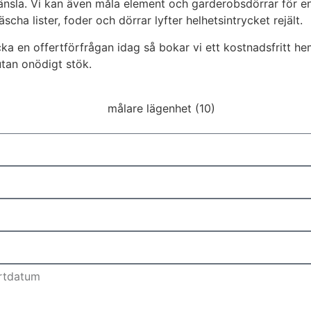
känsla. Vi kan även måla element och garderobsdörrar för en
cha lister, foder och dörrar lyfter helhetsintrycket rejält.
ka en offertförfrågan idag så bokar vi ett kostnadsfritt hem
 utan onödigt stök.