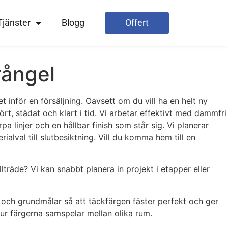
Tjänster
Blogg
Offert
rångel
 inför en försäljning. Oavsett om du vill ha en helt ny
tfört, städat och klart i tid. Vi arbetar effektivt med dammfri
a linjer och en hållbar finish som står sig. Vi planerar
alval till slutbesiktning. Vill du komma hem till en
lträde? Vi kan snabbt planera in projekt i etapper eller
r och grundmålar så att täckfärgen fäster perfekt och ger
hur färgerna samspelar mellan olika rum.