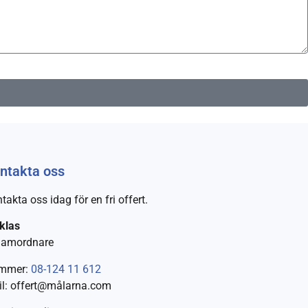
ntakta oss
takta oss idag för en fri offert.
klas
Samordnare
mmer:
08-124 11 612
l: offert@målarna.com