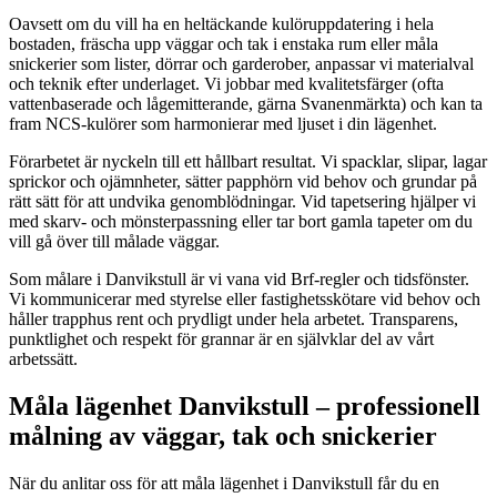
Oavsett om du vill ha en heltäckande kulöruppdatering i hela
bostaden, fräscha upp väggar och tak i enstaka rum eller måla
snickerier som lister, dörrar och garderober, anpassar vi materialval
och teknik efter underlaget. Vi jobbar med kvalitetsfärger (ofta
vattenbaserade och lågemitterande, gärna Svanenmärkta) och kan ta
fram NCS-kulörer som harmonierar med ljuset i din lägenhet.
Förarbetet är nyckeln till ett hållbart resultat. Vi spacklar, slipar, lagar
sprickor och ojämnheter, sätter papphörn vid behov och grundar på
rätt sätt för att undvika genomblödningar. Vid tapetsering hjälper vi
med skarv- och mönsterpassning eller tar bort gamla tapeter om du
vill gå över till målade väggar.
Som målare i Danvikstull är vi vana vid Brf-regler och tidsfönster.
Vi kommunicerar med styrelse eller fastighetsskötare vid behov och
håller trapphus rent och prydligt under hela arbetet. Transparens,
punktlighet och respekt för grannar är en självklar del av vårt
arbetssätt.
Måla lägenhet Danvikstull – professionell
målning av väggar, tak och snickerier
När du anlitar oss för att måla lägenhet i Danvikstull får du en