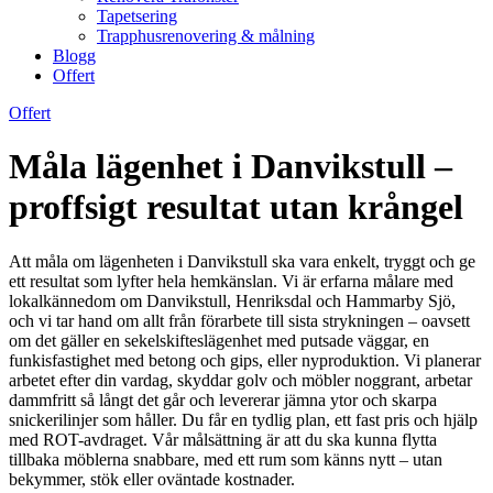
Tapetsering
Trapphusrenovering & målning
Blogg
Offert
Offert
Måla lägenhet i Danvikstull –
proffsigt resultat utan krångel
Att måla om lägenheten i Danvikstull ska vara enkelt, tryggt och ge
ett resultat som lyfter hela hemkänslan. Vi är erfarna målare med
lokalkännedom om Danvikstull, Henriksdal och Hammarby Sjö,
och vi tar hand om allt från förarbete till sista strykningen – oavsett
om det gäller en sekelskifteslägenhet med putsade väggar, en
funkisfastighet med betong och gips, eller nyproduktion. Vi planerar
arbetet efter din vardag, skyddar golv och möbler noggrant, arbetar
dammfritt så långt det går och levererar jämna ytor och skarpa
snickerilinjer som håller. Du får en tydlig plan, ett fast pris och hjälp
med ROT-avdraget. Vår målsättning är att du ska kunna flytta
tillbaka möblerna snabbare, med ett rum som känns nytt – utan
bekymmer, stök eller oväntade kostnader.