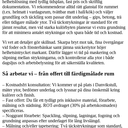
helhetslösning med tydlig tidsplan, fast pris och skriftlig
dokumentation. Vi rekommenderar alltid rätt glanstal för rummet
(t.ex. helmatt i vardagsrum, tvättbar matt i hall/kök) och väljer
grundfärg och täckfärg som passar ditt underlag – gips, betong, trä
eller tidigare målade ytor. Två täckstrykningar är standard för ett
jämnt resultat, men vid starka kulörbyten planerar vi extra grundning
för att minimera antalet strykningar och spara både tid och kostnad.
Vi vet att detaljer gör skillnad. Skarpa bryt mot tak, fina övergångar
vid foder och fönsterbänkar samt jämna snickeriytor höjer
helhetsintrycket markant. Därför lägger vi tid på maskering och
slipning mellan strykningarna, och kontrollerar alla ytor i både
dagsljus och arbetsbelysning för att säkerställa kvaliteten.
Så arbetar vi – från offert till färdigmålade rum
– Kostnadsfri konsultation: Vi kommer ut på plats i Danvikstull,
mäter ytor, bedömer underlag och lyssnar på dina önskemål kring
kulörer och finish.
– Fast offert: Du får ett tydligt pris inklusive material, förarbete,
målning och städning. ROT-avdraget (30% på arbetskostnaden)
specificeras.
– Noggrant förarbete: Spackling, slipning, lagningar, fogning och
grundning anpassas efter underlaget för lång livslängd.
– Målning och/eller tapetsering: Två täckstrykningar som standard,