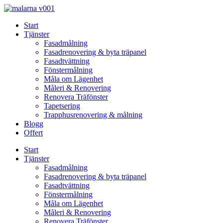
Skip
to
Start
content
Tjänster
Fasadmålning
Fasadrenovering & byta träpanel
Fasadtvättning
Fönstermålning
Måla om Lägenhet
Måleri & Renovering
Renovera Träfönster
Tapetsering
Trapphusrenovering & målning
Blogg
Offert
Start
Tjänster
Fasadmålning
Fasadrenovering & byta träpanel
Fasadtvättning
Fönstermålning
Måla om Lägenhet
Måleri & Renovering
Renovera Träfönster