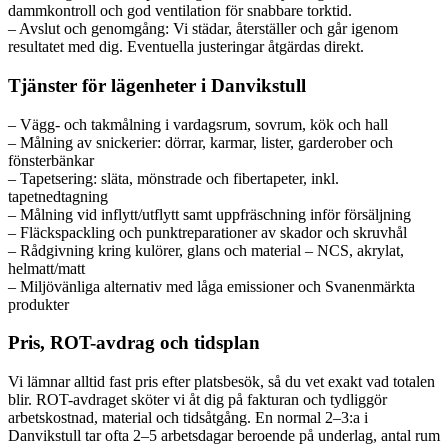
dammkontroll och god ventilation för snabbare torktid.
– Avslut och genomgång: Vi städar, återställer och går igenom
resultatet med dig. Eventuella justeringar åtgärdas direkt.
Tjänster för lägenheter i Danvikstull
– Vägg- och takmålning i vardagsrum, sovrum, kök och hall
– Målning av snickerier: dörrar, karmar, lister, garderober och
fönsterbänkar
– Tapetsering: släta, mönstrade och fibertapeter, inkl.
tapetnedtagning
– Målning vid inflytt/utflytt samt uppfräschning inför försäljning
– Fläckspackling och punktreparationer av skador och skruvhål
– Rådgivning kring kulörer, glans och material – NCS, akrylat,
helmatt/matt
– Miljövänliga alternativ med låga emissioner och Svanenmärkta
produkter
Pris, ROT-avdrag och tidsplan
Vi lämnar alltid fast pris efter platsbesök, så du vet exakt vad totalen
blir. ROT-avdraget sköter vi åt dig på fakturan och tydliggör
arbetskostnad, material och tidsåtgång. En normal 2–3:a i
Danvikstull tar ofta 2–5 arbetsdagar beroende på underlag, antal rum