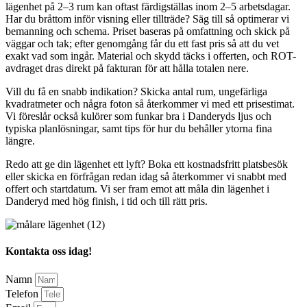
lägenhet på 2–3 rum kan oftast färdigställas inom 2–5 arbetsdagar.
Har du bråttom inför visning eller tillträde? Säg till så optimerar vi
bemanning och schema. Priset baseras på omfattning och skick på
väggar och tak; efter genomgång får du ett fast pris så att du vet
exakt vad som ingår. Material och skydd täcks i offerten, och ROT-
avdraget dras direkt på fakturan för att hålla totalen nere.
Vill du få en snabb indikation? Skicka antal rum, ungefärliga
kvadratmeter och några foton så återkommer vi med ett prisestimat.
Vi föreslår också kulörer som funkar bra i Danderyds ljus och
typiska planlösningar, samt tips för hur du behåller ytorna fina
längre.
Redo att ge din lägenhet ett lyft? Boka ett kostnadsfritt platsbesök
eller skicka en förfrågan redan idag så återkommer vi snabbt med
offert och startdatum. Vi ser fram emot att måla din lägenhet i
Danderyd med hög finish, i tid och till rätt pris.
Kontakta oss idag!
Namn
Telefon