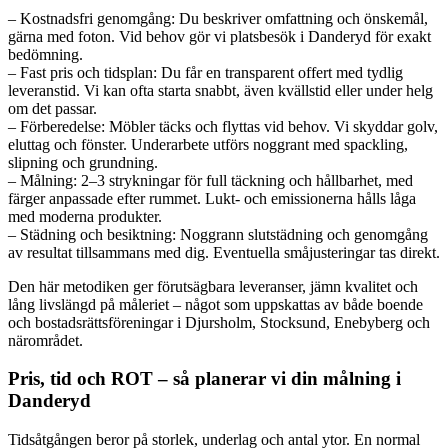
– Kostnadsfri genomgång: Du beskriver omfattning och önskemål,
gärna med foton. Vid behov gör vi platsbesök i Danderyd för exakt
bedömning.
– Fast pris och tidsplan: Du får en transparent offert med tydlig
leveranstid. Vi kan ofta starta snabbt, även kvällstid eller under helg
om det passar.
– Förberedelse: Möbler täcks och flyttas vid behov. Vi skyddar golv,
eluttag och fönster. Underarbete utförs noggrant med spackling,
slipning och grundning.
– Målning: 2–3 strykningar för full täckning och hållbarhet, med
färger anpassade efter rummet. Lukt- och emissionerna hålls låga
med moderna produkter.
– Städning och besiktning: Noggrann slutstädning och genomgång
av resultat tillsammans med dig. Eventuella småjusteringar tas direkt.
Den här metodiken ger förutsägbara leveranser, jämn kvalitet och
lång livslängd på måleriet – något som uppskattas av både boende
och bostadsrättsföreningar i Djursholm, Stocksund, Enebyberg och
närområdet.
Pris, tid och ROT – så planerar vi din målning i
Danderyd
Tidsåtgången beror på storlek, underlag och antal ytor. En normal