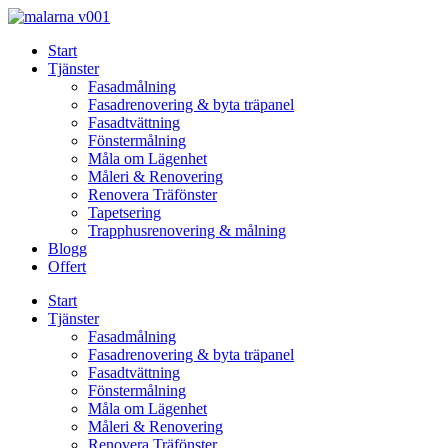
Skip
to
Start
content
Tjänster
Fasadmålning
Fasadrenovering & byta träpanel
Fasadtvättning
Fönstermålning
Måla om Lägenhet
Måleri & Renovering
Renovera Träfönster
Tapetsering
Trapphusrenovering & målning
Blogg
Offert
Start
Tjänster
Fasadmålning
Fasadrenovering & byta träpanel
Fasadtvättning
Fönstermålning
Måla om Lägenhet
Måleri & Renovering
Renovera Träfönster