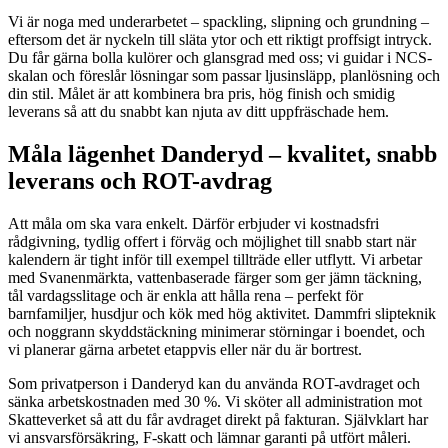
Vi är noga med underarbetet – spackling, slipning och grundning –
eftersom det är nyckeln till släta ytor och ett riktigt proffsigt intryck.
Du får gärna bolla kulörer och glansgrad med oss; vi guidar i NCS-
skalan och föreslår lösningar som passar ljusinsläpp, planlösning och
din stil. Målet är att kombinera bra pris, hög finish och smidig
leverans så att du snabbt kan njuta av ditt uppfräschade hem.
Måla lägenhet Danderyd – kvalitet, snabb
leverans och ROT-avdrag
Att måla om ska vara enkelt. Därför erbjuder vi kostnadsfri
rådgivning, tydlig offert i förväg och möjlighet till snabb start när
kalendern är tight inför till exempel tillträde eller utflytt. Vi arbetar
med Svanenmärkta, vattenbaserade färger som ger jämn täckning,
tål vardagsslitage och är enkla att hålla rena – perfekt för
barnfamiljer, husdjur och kök med hög aktivitet. Dammfri slipteknik
och noggrann skyddstäckning minimerar störningar i boendet, och
vi planerar gärna arbetet etappvis eller när du är bortrest.
Som privatperson i Danderyd kan du använda ROT-avdraget och
sänka arbetskostnaden med 30 %. Vi sköter all administration mot
Skatteverket så att du får avdraget direkt på fakturan. Självklart har
vi ansvarsförsäkring, F-skatt och lämnar garanti på utfört måleri.