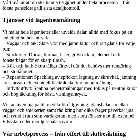
Vårt mål är att du ska känna trygghet under hela processen – från
första penseldrag till sista detaljkontroll.
Tjänster vid lägenhetsmålning
Vi målar hela lägenheter eller utvalda delar, alltid med fokus på ett
enhetligt helhetsintryck:
– Väggar och tak: Släta ytor med jämn kulör och rätt glans för varje
rum.
– Snickerier: Dörrar, karmar, lister, golvsocklar, element och
fönsterbågar för en skarp finish.
– Kök och hall: Extra tåliga färgval där det behövs mer rengöring
och stöttålighet.
– Reparationer: Spackling av sprickor, lagning av skruvhål, jämning
av skarvar och eventuell fläckblockering innan målning.
– Inflytt/utflytt: Snabba helhetsmålningar med fokus på neutral kulör
och hög täckning för bästa visningsintryck.
Vi kan även hjälpa till med kulörrådgivning, glansbalans mellan
väggar och snickerier, samt råd kring hur olika färger påverkar ljus
och rymd i rum som vardagsrum med stora fönster mot till exempel
Edsviken eller mer ljussnåla sovrum.
Vår arbetsprocess – från offert till slutbesiktning