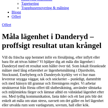
Tapetsering
Trapphusrenovering & målning
Blogg
Offert
Offert
Måla lägenhet i Danderyd –
proffsigt resultat utan krångel
Vill du fräscha upp hemmet inför en försäljning, efter inflytt eller
bara för att trivas bättre? Vi hjälper dig att måla din lägenhet i
Danderyd med ett resultat som håller över tid. Som lokalt förankrade
målare med lång erfarenhet av lägenhetsmålning i Djursholm,
Stocksund, Enebyberg och Danderyds kyrkby vet vi hur man
levererar snygga väggar, tak och snickerier – punktligt, dammfritt
och med hänsyn till grannar och föreningens regler. Vi arbetar
strukturerat från första offert till slutbesiktning, använder slitstarka
och miljömärkta färger och lämnar alltid en välstädad lägenhet efter
oss. Med tydlig kommunikation, fasta tider och ett fast pris blir det
enkelt att måla om utan stress, oavsett om det gäller en hel lägenhet
eller utvalda rum som vardagsrum, sovrum, hall eller kök.