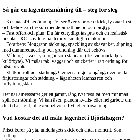
Så går en lägenhetsmålning till – steg för steg
– Kostnadsfri bedömning: Vi ser över ytor och skick, lyssnar in stil
och behov samt rekommenderar rätt metod och färgtyp.
– Fast offert och plan: Du får ett tydligt fastpris och en realistisk
tidsplan. ROT-avdrag hanterar vi smidigt på fakturan.
– Förarbete: Noggrann täckning, spackling av skavanker, slipning
med dammreducering och grundning där det behövs.
– Målning: Två strykningar som standard (fler vid mörk–ljus
kulörbyte). Vi målar tak, väggar och snickerier i rätt ordning för
bästa resultat.
– Slutkontroll och städning: Gemensam genomgång, eventuella
finjusteringar och städning – lägenheten lämnas ren och
inflyttningsklar.
Det här arbetssättet ger ett jämnt, långlivat resultat med minimalt
spill och störning. Vi kan även planera kvälls- eller helgarbete om
din tid är tight, till exempel vid inflytt eller försäljning.
Vad kostar det att måla lägenhet i Björkhagen?
Priset beror på yta, underlagets skick och antal moment. Som
riktlinje: