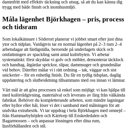
dammfritt med effektiv täckning och utsug, så att du kan känna dig
trygg med både finish och inomhusmiljö.
Måla lägenhet Björkhagen – pris, process
och tidsram
Som lokalkännare i Söderort planerar vi jobbet smart efter just dina
ytor och tidplan. Vanligtvis tar en normal lägenhet på 2–3 rum 2–4
arbetsdagar att färdigställa, beroende på underlagets skick och
omfattningen av spackling samt antal kulörbyten. Vi arbetar
systematiskt: först skyddar vi golv och möbler, demonterar täcklock
och handtag, åtgärdar sprickor, slipar, dammsuger och grundmålar
vid behov. Därefter målar vi i rätt ordning – tak, väggar och sist
snickerier – för en enhetlig finish. Du får en tydlig tidsplan, daglig
uppdatering och slutbesiktning tillsammans med oss innan vi lämnar.
Vårt mål är att göra processen så enkel som möjligt: vi kan hjälpa till
med kulörrådgivning, materialval och leverans av färg från välkända
fabrikat. Behöver du kompletterande arbeten, som mindre lagningar
efter hyllor eller hål, löser vi det i samband med målningen för att
undvika extrabesök. Vi tar uppdrag i hela Björkhagen med omnejd –
från Hammarbyhöjden och Kärrtorp till Enskededalen och
Bagarmossen – och anpassar lösningen efter dina rum,
ljusförhållanden och stil.