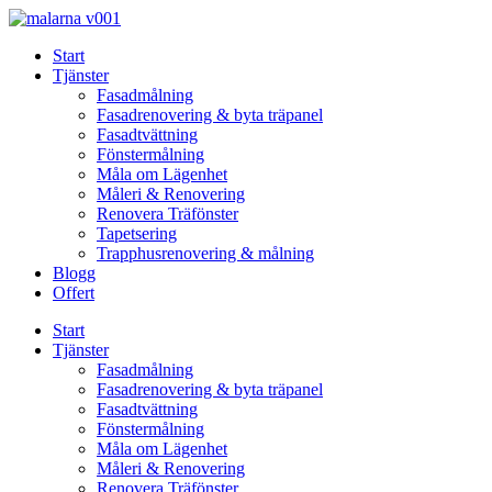
Skip
to
Start
content
Tjänster
Fasadmålning
Fasadrenovering & byta träpanel
Fasadtvättning
Fönstermålning
Måla om Lägenhet
Måleri & Renovering
Renovera Träfönster
Tapetsering
Trapphusrenovering & målning
Blogg
Offert
Start
Tjänster
Fasadmålning
Fasadrenovering & byta träpanel
Fasadtvättning
Fönstermålning
Måla om Lägenhet
Måleri & Renovering
Renovera Träfönster