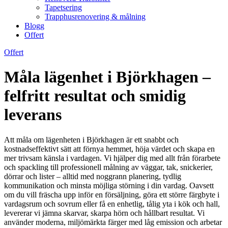
Tapetsering
Trapphusrenovering & målning
Blogg
Offert
Offert
Måla lägenhet i Björkhagen –
felfritt resultat och smidig
leverans
Att måla om lägenheten i Björkhagen är ett snabbt och
kostnadseffektivt sätt att förnya hemmet, höja värdet och skapa en
mer trivsam känsla i vardagen. Vi hjälper dig med allt från förarbete
och spackling till professionell målning av väggar, tak, snickerier,
dörrar och lister – alltid med noggrann planering, tydlig
kommunikation och minsta möjliga störning i din vardag. Oavsett
om du vill fräscha upp inför en försäljning, göra ett större färgbyte i
vardagsrum och sovrum eller få en enhetlig, tålig yta i kök och hall,
levererar vi jämna skarvar, skarpa hörn och hållbart resultat. Vi
använder moderna, miljömärkta färger med låg emission och arbetar