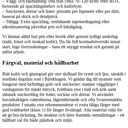
– Vägg- och takmålning: ofta från cirka 70–120 kr/m² efter ROT,
beroende på spacklingsbehov och kulörbyte.
– Snickerier, dörrar och lister: prissätts per löpmeter eller per dörr,
baserat på skick och detaljnivå.
– Tillägg: Extra spackling, omfattande tapetnedtagning eller
nikotinsanering påverkar pris och tidsåtgång.
Vi lämnar alltid fast pris efter besök eller genom tydligt underlag
(mått, foton och önskad kulör). Du får full kostnadsöversikt innan
start, inga överraskningar – bara ett snyggt resultat och garanti på
utfört arbete.
Färgval, material och hållbarhet
Rätt kulör och glansgrad gör stor skillnad för rymd och ljus, särskilt i
nordiskt dagsljus som i Björkhagen. Vi guidar dig till nyanser som
fungerar med befintliga golv och snickerier: mattare väggfärger i
vardagsrum för mjukt intryck, tvättbara ytor i hall och kök samt
slitstark snickerifärg för foder, socklar och dörrar. Vi använder
huvudsakligen vattenburna, lågemitterande och ofta Svanenmärkta
produkter. I utsatta ytor rekommenderar vi extra tåliga färger med
god tvättbarhet (klass 1) för längre livslängd. Alla material väljs för
att ge bra täckning, fin struktur och färre framtida ommålningar – ett
hållbart val för både plånbok och miljö.