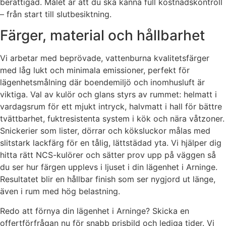
berättigad. Målet är att du ska känna full kostnadskontroll
– från start till slutbesiktning.
Färger, material och hållbarhet
Vi arbetar med beprövade, vattenburna kvalitetsfärger
med låg lukt och minimala emissioner, perfekt för
lägenhetsmålning där boendemiljö och inomhusluft är
viktiga. Val av kulör och glans styrs av rummet: helmatt i
vardagsrum för ett mjukt intryck, halvmatt i hall för bättre
tvättbarhet, fuktresistenta system i kök och nära våtzoner.
Snickerier som lister, dörrar och köksluckor målas med
slitstark lackfärg för en tålig, lättstädad yta. Vi hjälper dig
hitta rätt NCS-kulörer och sätter prov upp på väggen så
du ser hur färgen upplevs i ljuset i din lägenhet i Arninge.
Resultatet blir en hållbar finish som ser nygjord ut länge,
även i rum med hög belastning.
Redo att förnya din lägenhet i Arninge? Skicka en
offertförfrågan nu för snabb prisbild och lediga tider. Vi