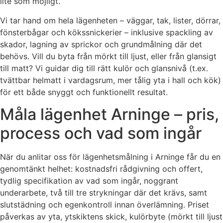
lite som möjligt.
Vi tar hand om hela lägenheten – väggar, tak, lister, dörrar,
fönsterbågar och kökssnickerier – inklusive spackling av
skador, lagning av sprickor och grundmålning där det
behövs. Vill du byta från mörkt till ljust, eller från glansigt
till matt? Vi guidar dig till rätt kulör och glansnivå (t.ex.
tvättbar helmatt i vardagsrum, mer tålig yta i hall och kök)
för ett både snyggt och funktionellt resultat.
Måla lägenhet Arninge – pris,
process och vad som ingår
När du anlitar oss för lägenhetsmålning i Arninge får du en
genomtänkt helhet: kostnadsfri rådgivning och offert,
tydlig specifikation av vad som ingår, noggrant
underarbete, två till tre strykningar där det krävs, samt
slutstädning och egenkontroll innan överlämning. Priset
påverkas av yta, ytskiktens skick, kulörbyte (mörkt till ljust