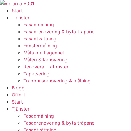
Skip
to
Start
content
Tjänster
Fasadmålning
Fasadrenovering & byta träpanel
Fasadtvättning
Fönstermålning
Måla om Lägenhet
Måleri & Renovering
Renovera Träfönster
Tapetsering
Trapphusrenovering & målning
Blogg
Offert
Start
Tjänster
Fasadmålning
Fasadrenovering & byta träpanel
Fasadtvättning