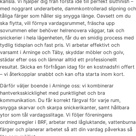
känsla. Vi hjälper dig från första idé till perfekt slutfinish –
med noggrant underarbete, dammkontrollerad slipning och
tåliga färger som håller sig snygga länge. Oavsett om du
ska flytta, vill förnya vardagsrummet, fräscha upp
sovrummen eller behöver helrenovera väggar, tak och
snickerier i hela lägenheten, får du en smidig process med
tydlig tidsplan och fast pris. Vi arbetar effektivt och
varsamt i Arninge och Täby, skyddar möbler och golv,
städar efter oss och lämnar alltid ett professionellt
resultat. Skicka en förfrågan idag för en kostnadsfri offert
– vi återkopplar snabbt och kan ofta starta inom kort.
Därför väljer boende i Arninge oss: vi kombinerar
hantverksskicklighet med punktlighet och bra
kommunikation. Du får korrekt färgval för varje rum,
snygga skarvar och skarpa snickerikanter, samt hållbara
ytor som tål vardagsslitage. Vi följer föreningens
ordningsregler i BRF, arbetar med lågluktande, vattenburna
färger och planerar arbetet så att din vardag påverkas så