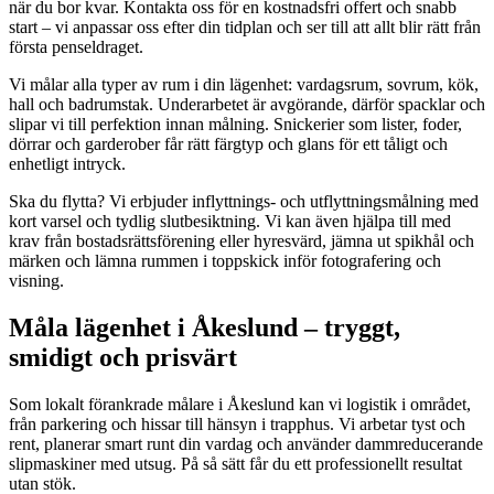
när du bor kvar. Kontakta oss för en kostnadsfri offert och snabb
start – vi anpassar oss efter din tidplan och ser till att allt blir rätt från
första penseldraget.
Vi målar alla typer av rum i din lägenhet: vardagsrum, sovrum, kök,
hall och badrumstak. Underarbetet är avgörande, därför spacklar och
slipar vi till perfektion innan målning. Snickerier som lister, foder,
dörrar och garderober får rätt färgtyp och glans för ett tåligt och
enhetligt intryck.
Ska du flytta? Vi erbjuder inflyttnings- och utflyttningsmålning med
kort varsel och tydlig slutbesiktning. Vi kan även hjälpa till med
krav från bostadsrättsförening eller hyresvärd, jämna ut spikhål och
märken och lämna rummen i toppskick inför fotografering och
visning.
Måla lägenhet i Åkeslund – tryggt,
smidigt och prisvärt
Som lokalt förankrade målare i Åkeslund kan vi logistik i området,
från parkering och hissar till hänsyn i trapphus. Vi arbetar tyst och
rent, planerar smart runt din vardag och använder dammreducerande
slipmaskiner med utsug. På så sätt får du ett professionellt resultat
utan stök.