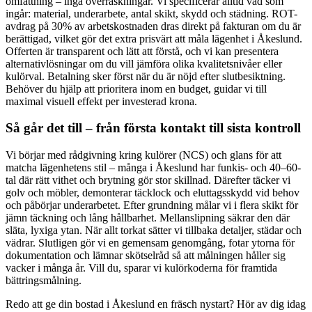
omfattning – inga överraskningar. Vi specificerar alltid vad som
ingår: material, underarbete, antal skikt, skydd och städning. ROT-
avdrag på 30% av arbetskostnaden dras direkt på fakturan om du är
berättigad, vilket gör det extra prisvärt att måla lägenhet i Åkeslund.
Offerten är transparent och lätt att förstå, och vi kan presentera
alternativlösningar om du vill jämföra olika kvalitetsnivåer eller
kulörval. Betalning sker först när du är nöjd efter slutbesiktning.
Behöver du hjälp att prioritera inom en budget, guidar vi till
maximal visuell effekt per investerad krona.
Så går det till – från första kontakt till sista kontroll
Vi börjar med rådgivning kring kulörer (NCS) och glans för att
matcha lägenhetens stil – många i Åkeslund har funkis- och 40–60-
tal där rätt vithet och brytning gör stor skillnad. Därefter täcker vi
golv och möbler, demonterar täcklock och eluttagsskydd vid behov
och påbörjar underarbetet. Efter grundning målar vi i flera skikt för
jämn täckning och lång hållbarhet. Mellanslipning säkrar den där
släta, lyxiga ytan. När allt torkat sätter vi tillbaka detaljer, städar och
vädrar. Slutligen gör vi en gemensam genomgång, fotar ytorna för
dokumentation och lämnar skötselråd så att målningen håller sig
vacker i många år. Vill du, sparar vi kulörkoderna för framtida
bättringsmålning.
Redo att ge din bostad i Åkeslund en fräsch nystart? Hör av dig idag