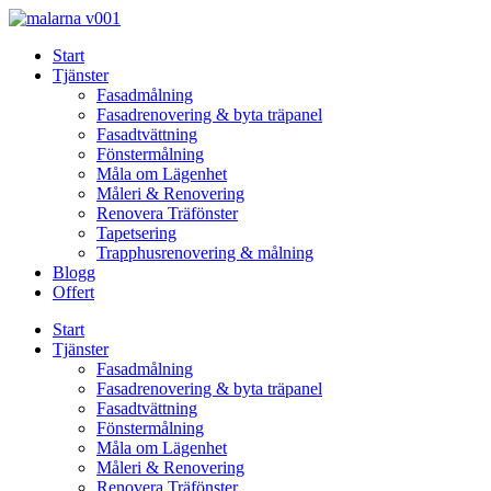
Skip
to
Start
content
Tjänster
Fasadmålning
Fasadrenovering & byta träpanel
Fasadtvättning
Fönstermålning
Måla om Lägenhet
Måleri & Renovering
Renovera Träfönster
Tapetsering
Trapphusrenovering & målning
Blogg
Offert
Start
Tjänster
Fasadmålning
Fasadrenovering & byta träpanel
Fasadtvättning
Fönstermålning
Måla om Lägenhet
Måleri & Renovering
Renovera Träfönster