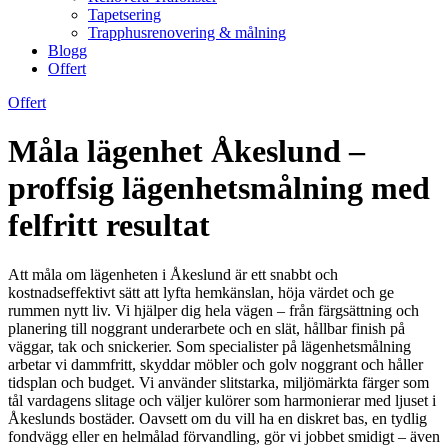
Tapetsering
Trapphusrenovering & målning
Blogg
Offert
Offert
Måla lägenhet Åkeslund –
proffsig lägenhetsmålning med
felfritt resultat
Att måla om lägenheten i Åkeslund är ett snabbt och
kostnadseffektivt sätt att lyfta hemkänslan, höja värdet och ge
rummen nytt liv. Vi hjälper dig hela vägen – från färgsättning och
planering till noggrant underarbete och en slät, hållbar finish på
väggar, tak och snickerier. Som specialister på lägenhetsmålning
arbetar vi dammfritt, skyddar möbler och golv noggrant och håller
tidsplan och budget. Vi använder slitstarka, miljömärkta färger som
tål vardagens slitage och väljer kulörer som harmonierar med ljuset i
Åkeslunds bostäder. Oavsett om du vill ha en diskret bas, en tydlig
fondvägg eller en helmålad förvandling, gör vi jobbet smidigt – även