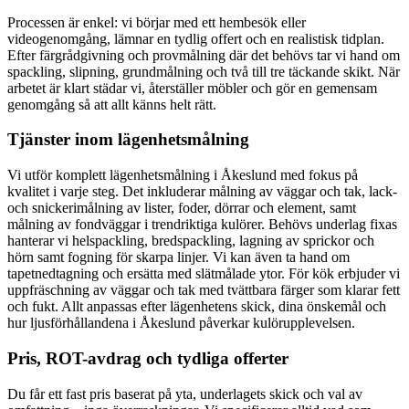
Processen är enkel: vi börjar med ett hembesök eller
videogenomgång, lämnar en tydlig offert och en realistisk tidplan.
Efter färgrådgivning och provmålning där det behövs tar vi hand om
spackling, slipning, grundmålning och två till tre täckande skikt. När
arbetet är klart städar vi, återställer möbler och gör en gemensam
genomgång så att allt känns helt rätt.
Tjänster inom lägenhetsmålning
Vi utför komplett lägenhetsmålning i Åkeslund med fokus på
kvalitet i varje steg. Det inkluderar målning av väggar och tak, lack-
och snickerimålning av lister, foder, dörrar och element, samt
målning av fondväggar i trendriktiga kulörer. Behövs underlag fixas
hanterar vi helspackling, bredspackling, lagning av sprickor och
hörn samt fogning för skarpa linjer. Vi kan även ta hand om
tapetnedtagning och ersätta med slätmålade ytor. För kök erbjuder vi
uppfräschning av väggar och tak med tvättbara färger som klarar fett
och fukt. Allt anpassas efter lägenhetens skick, dina önskemål och
hur ljusförhållandena i Åkeslund påverkar kulörupplevelsen.
Pris, ROT-avdrag och tydliga offerter
Du får ett fast pris baserat på yta, underlagets skick och val av