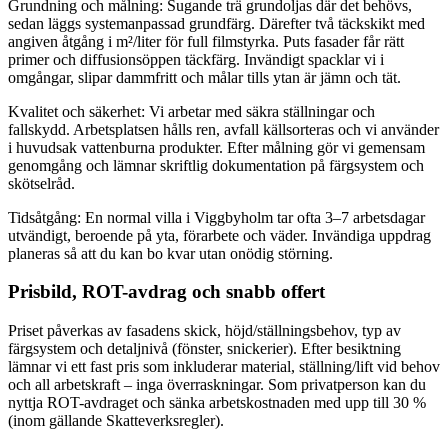
Grundning och målning: Sugande trä grundoljas där det behövs,
sedan läggs systemanpassad grundfärg. Därefter två täckskikt med
angiven åtgång i m²/liter för full filmstyrka. Puts fasader får rätt
primer och diffusionsöppen täckfärg. Invändigt spacklar vi i
omgångar, slipar dammfritt och målar tills ytan är jämn och tät.
Kvalitet och säkerhet: Vi arbetar med säkra ställningar och
fallskydd. Arbetsplatsen hålls ren, avfall källsorteras och vi använder
i huvudsak vattenburna produkter. Efter målning gör vi gemensam
genomgång och lämnar skriftlig dokumentation på färgsystem och
skötselråd.
Tidsåtgång: En normal villa i Viggbyholm tar ofta 3–7 arbetsdagar
utvändigt, beroende på yta, förarbete och väder. Invändiga uppdrag
planeras så att du kan bo kvar utan onödig störning.
Prisbild, ROT-avdrag och snabb offert
Priset påverkas av fasadens skick, höjd/ställningsbehov, typ av
färgsystem och detaljnivå (fönster, snickerier). Efter besiktning
lämnar vi ett fast pris som inkluderar material, ställning/lift vid behov
och all arbetskraft – inga överraskningar. Som privatperson kan du
nyttja ROT-avdraget och sänka arbetskostnaden med upp till 30 %
(inom gällande Skatteverksregler).