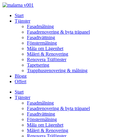
Skip
to
Start
content
Tjänster
Fasadmålning
Fasadrenovering & byta träpanel
Fasadtvättning
Fönstermålning
Måla om Lägenhet
Måleri & Renovering
Renovera Träfönster
Tapetsering
Trapphusrenovering & målning
Blogg
Offert
Start
Tjänster
Fasadmålning
Fasadrenovering & byta träpanel
Fasadtvättning
Fönstermålning
Måla om Lägenhet
Måleri & Renovering
Renovera Träfönster