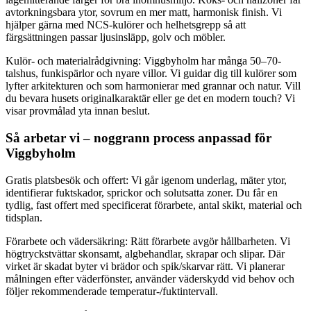
avtorkningsbara ytor, sovrum en mer matt, harmonisk finish. Vi
hjälper gärna med NCS-kulörer och helhetsgrepp så att
färgsättningen passar ljusinsläpp, golv och möbler.
Kulör- och materialrådgivning: Viggbyholm har många 50–70-
talshus, funkispärlor och nyare villor. Vi guidar dig till kulörer som
lyfter arkitekturen och som harmonierar med grannar och natur. Vill
du bevara husets originalkaraktär eller ge det en modern touch? Vi
visar provmålad yta innan beslut.
Så arbetar vi – noggrann process anpassad för
Viggbyholm
Gratis platsbesök och offert: Vi går igenom underlag, mäter ytor,
identifierar fuktskador, sprickor och solutsatta zoner. Du får en
tydlig, fast offert med specificerat förarbete, antal skikt, material och
tidsplan.
Förarbete och vädersäkring: Rätt förarbete avgör hållbarheten. Vi
högtryckstvättar skonsamt, algbehandlar, skrapar och slipar. Där
virket är skadat byter vi brädor och spik/skarvar rätt. Vi planerar
målningen efter väderfönster, använder väderskydd vid behov och
följer rekommenderade temperatur-/fuktintervall.