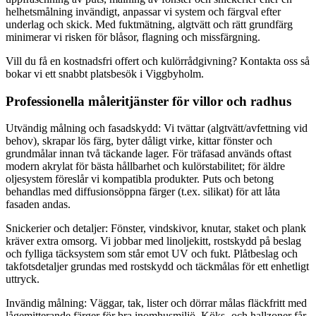
helhetsmålning invändigt, anpassar vi system och färgval efter
underlag och skick. Med fuktmätning, algtvätt och rätt grundfärg
minimerar vi risken för blåsor, flagning och missfärgning.
Vill du få en kostnadsfri offert och kulörrådgivning? Kontakta oss så
bokar vi ett snabbt platsbesök i Viggbyholm.
Professionella måleritjänster för villor och radhus
Utvändig målning och fasadskydd: Vi tvättar (algtvätt/avfettning vid
behov), skrapar lös färg, byter dåligt virke, kittar fönster och
grundmålar innan två täckande lager. För träfasad används oftast
modern akrylat för bästa hållbarhet och kulörstabilitet; för äldre
oljesystem föreslår vi kompatibla produkter. Puts och betong
behandlas med diffusionsöppna färger (t.ex. silikat) för att låta
fasaden andas.
Snickerier och detaljer: Fönster, vindskivor, knutar, staket och plank
kräver extra omsorg. Vi jobbar med linoljekitt, rostskydd på beslag
och fylliga täcksystem som står emot UV och fukt. Plåtbeslag och
takfotsdetaljer grundas med rostskydd och täckmålas för ett enhetligt
uttryck.
Invändig målning: Väggar, tak, lister och dörrar målas fläckfritt med
lågemitterande färger för bra inomhusmiljö. Köks- och hallzoner får