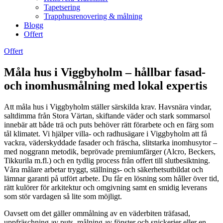
Tapetsering
Trapphusrenovering & målning
Blogg
Offert
Offert
Måla hus i Viggbyholm – hållbar fasad-
och inomhusmålning med lokal expertis
Att måla hus i Viggbyholm ställer särskilda krav. Havsnära vindar,
saltdimma från Stora Värtan, skiftande väder och stark sommar­sol
innebär att både trä och puts behöver rätt förarbete och en färg som
tål klimatet. Vi hjälper villa- och radhusägare i Viggbyholm att få
vackra, väderskyddade fasader och fräscha, slitstarka inomhusytor –
med noggrann metodik, beprövade premiumfärger (Alcro, Beckers,
Tikkurila m.fl.) och en tydlig process från offert till slutbesiktning.
Våra målare arbetar tryggt, ställnings- och säkerhetsutbildat och
lämnar garanti på utfört arbete. Du får en lösning som håller över tid,
rätt kulörer för arkitektur och omgivning samt en smidig leverans
som stör vardagen så lite som möjligt.
Oavsett om det gäller ommålning av en väderbiten träfasad,
uppfräschning av puts, målning av fönster och snickerier eller en