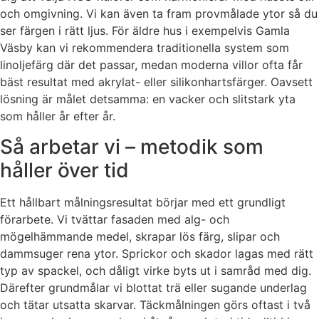
och omgivning. Vi kan även ta fram provmålade ytor så du
ser färgen i rätt ljus. För äldre hus i exempelvis Gamla
Väsby kan vi rekommendera traditionella system som
linoljefärg där det passar, medan moderna villor ofta får
bäst resultat med akrylat- eller silikonhartsfärger. Oavsett
lösning är målet detsamma: en vacker och slitstark yta
som håller år efter år.
Så arbetar vi – metodik som
håller över tid
Ett hållbart målningsresultat börjar med ett grundligt
förarbete. Vi tvättar fasaden med alg- och
mögelhämmande medel, skrapar lös färg, slipar och
dammsuger rena ytor. Sprickor och skador lagas med rätt
typ av spackel, och dåligt virke byts ut i samråd med dig.
Därefter grundmålar vi blottat trä eller sugande underlag
och tätar utsatta skarvar. Täckmålningen görs oftast i två