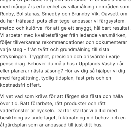
med många års erfarenhet av villamålning i områden som
Runby, Bollstanäs, Smedby och Brunnby Vik. Oavsett om
du har träfasad, puts eller tegel anpassar vi färgsystem,
metod och kulörval för att ge ett snyggt, hållbart resultat.
Vi arbetar med kvalitetsfärger från ledande varumärken,
följer tillverkarens rekommendationer och dokumenterar
varje steg – från tvätt och grundmålning till sista
strykningen. Trygghet, precision och prisvärde i varje
penseldrag. Behöver du måla hus i Upplands Väsby i år
eller planerar nästa säsong? Hör av dig så hjälper vi dig
med färgsättning, tydlig tidsplan, fast pris och en
kostnadsfri offert.
Vi vet vad som krävs för att färgen ska fästa och hålla
över tid. Rätt förarbete, rätt produkter och rätt
väderfönster är nyckeln. Därför startar vi alltid med
besiktning av underlaget, fuktmätning vid behov och en
åtgärdsplan som är anpassad till just ditt hus.