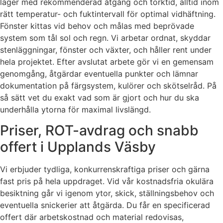
lager med rekommenderad åtgång och torktid, alltid inom
rätt temperatur- och fuktintervall för optimal vidhäftning.
Fönster kittas vid behov och målas med beprövade
system som tål sol och regn. Vi arbetar ordnat, skyddar
stenläggningar, fönster och växter, och håller rent under
hela projektet. Efter avslutat arbete gör vi en gemensam
genomgång, åtgärdar eventuella punkter och lämnar
dokumentation på färgsystem, kulörer och skötselråd. På
så sätt vet du exakt vad som är gjort och hur du ska
underhålla ytorna för maximal livslängd.
Priser, ROT-avdrag och snabb
offert i Upplands Väsby
Vi erbjuder tydliga, konkurrenskraftiga priser och gärna
fast pris på hela uppdraget. Vid vår kostnadsfria okulära
besiktning går vi igenom ytor, skick, ställningsbehov och
eventuella snickerier att åtgärda. Du får en specificerad
offert där arbetskostnad och material redovisas,