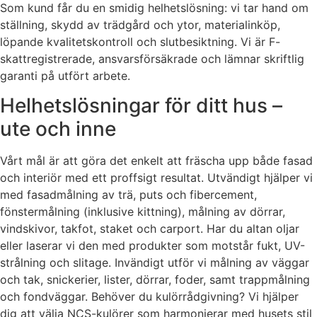
Som kund får du en smidig helhetslösning: vi tar hand om
ställning, skydd av trädgård och ytor, materialinköp,
löpande kvalitetskontroll och slutbesiktning. Vi är F-
skattregistrerade, ansvarsförsäkrade och lämnar skriftlig
garanti på utfört arbete.
Helhetslösningar för ditt hus –
ute och inne
Vårt mål är att göra det enkelt att fräscha upp både fasad
och interiör med ett proffsigt resultat. Utvändigt hjälper vi
med fasadmålning av trä, puts och fibercement,
fönstermålning (inklusive kittning), målning av dörrar,
vindskivor, takfot, staket och carport. Har du altan oljar
eller laserar vi den med produkter som motstår fukt, UV-
strålning och slitage. Invändigt utför vi målning av väggar
och tak, snickerier, lister, dörrar, foder, samt trappmålning
och fondväggar. Behöver du kulörrådgivning? Vi hjälper
dig att välja NCS-kulörer som harmonierar med husets stil