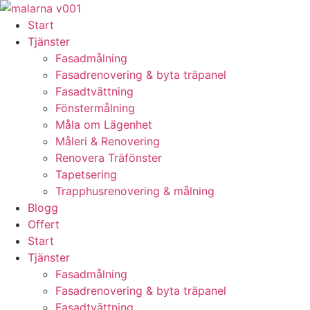
Skip
to
Start
content
Tjänster
Fasadmålning
Fasadrenovering & byta träpanel
Fasadtvättning
Fönstermålning
Måla om Lägenhet
Måleri & Renovering
Renovera Träfönster
Tapetsering
Trapphusrenovering & målning
Blogg
Offert
Start
Tjänster
Fasadmålning
Fasadrenovering & byta träpanel
Fasadtvättning