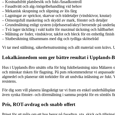
– Kostnadsfritt platsbesök och fukt-/fasadkontroll
– Fasadtvätt och alg-/mögelbehandling vid behov
– Mekanisk skrapning och slipning av lös färg
– Lagningar av sprickor, skarvar och trädetaljer (vindskivor, knutar)
– Omsorgsfull maskering och skydd av mark, fönster och detaljer
– Grundmålning enligt system (oljebaserad/akryl beroende på underla
– Två lager täckfärg i vald kulör för maximal täckning och hållbarhet
– Målning av foder, vindskivor, takfot och bleck för en enhetlig finish
– Slutbesiktning tillsammans med dig och tydliga skötselråd
Vi tar med ställning, säkerhetsutrustning och allt material som krävs. 
Lokalkännedom som ger bättre resultat i Upplands-
Hus i Upplands-Bro utsätts ofta för hög fuktbelastning nära Mälaren o
och minskar risken för flagning. På puts rekommenderar vi anpassade 
algmedel och planerar rätt torktider för att undvika inlåsning av fukt
resistens.
För dig som vill planera långsiktigt tar vi fram en enkel underhållspl
även synka fönster- och dörrmålning i samma projekt för en sömlös fini
Pris, ROT-avdrag och snabb offert
Priset för att måla om ett hus beror på fasadtyp, yta, skick och tillgän