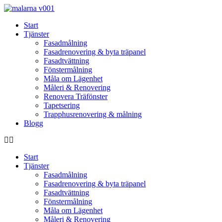
Skip
to
Start
content
Tjänster
Fasadmålning
Fasadrenovering & byta träpanel
Fasadtvättning
Fönstermålning
Måla om Lägenhet
Måleri & Renovering
Renovera Träfönster
Tapetsering
Trapphusrenovering & målning
Blogg
Start
Tjänster
Fasadmålning
Fasadrenovering & byta träpanel
Fasadtvättning
Fönstermålning
Måla om Lägenhet
Måleri & Renovering