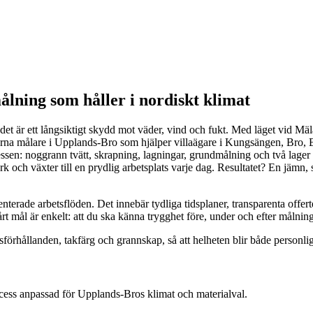
ålning som håller i nordiskt klimat
t är ett långsiktigt skydd mot väder, vind och fukt. Med läget vid Mäla
 erfarna målare i Upplands-Bro som hjälper villaägare i Kungsängen, Bro
essen: noggrann tvätt, skrapning, lagningar, grundmålning och två lager t
ch växter till en prydlig arbetsplats varje dag. Resultatet? En jämn, 
ade arbetsflöden. Det innebär tydliga tidsplaner, transparenta offerte
rt mål är enkelt: att du ska känna trygghet före, under och efter målni
usförhållanden, takfärg och grannskap, så att helheten blir både personl
process anpassad för Upplands-Bros klimat och materialval.