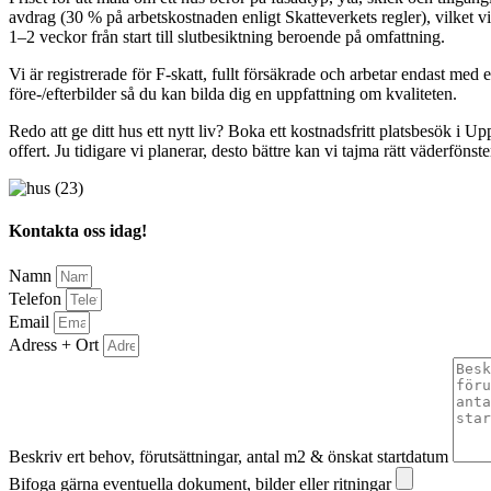
avdrag (30 % på arbetskostnaden enligt Skatteverkets regler), vilket vi
1–2 veckor från start till slutbesiktning beroende på omfattning.
Vi är registrerade för F-skatt, fullt försäkrade och arbetar endast med
före-/efterbilder så du kan bilda dig en uppfattning om kvaliteten.
Redo att ge ditt hus ett nytt liv? Boka ett kostnadsfritt platsbesök i 
offert. Ju tidigare vi planerar, desto bättre kan vi tajma rätt väderfönster
Kontakta oss idag!
Namn
Telefon
Email
Adress + Ort
Beskriv ert behov, förutsättningar, antal m2 & önskat startdatum
Bifoga gärna eventuella dokument, bilder eller ritningar