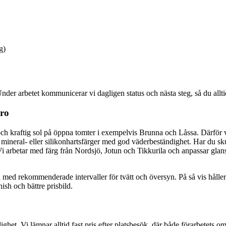
g)
Under arbetet kommunicerar vi dagligen status och nästa steg, så du allti
Bro
ch kraftig sol på öppna tomter i exempelvis Brunna och Låssa. Därför v
mineral- eller silikonhartsfärger med god väderbeständighet. Har du sk
. Vi arbetar med färg från Nordsjö, Jotun och Tikkurila och anpassar gla
an med rekommenderade intervaller för tvätt och översyn. På så vis håll
sh och bättre prisbild.
glighet. Vi lämnar alltid fast pris efter platsbesök, där både förarbetets