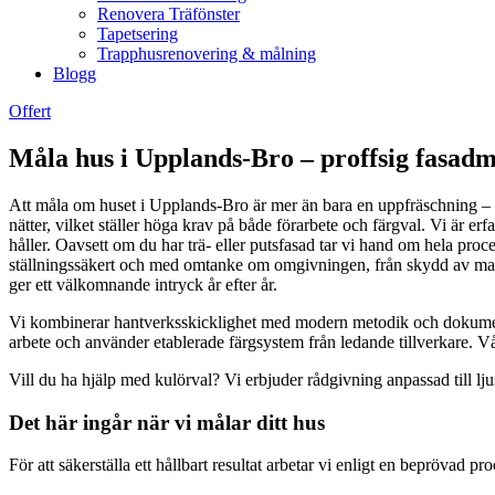
Renovera Träfönster
Tapetsering
Trapphusrenovering & målning
Blogg
Offert
Måla hus i Upplands-Bro – proffsig fasadm
Att måla om huset i Upplands-Bro är mer än bara en uppfräschning – de
nätter, vilket ställer höga krav på både förarbete och färgval. Vi är
håller. Oavsett om du har trä- eller putsfasad tar vi hand om hela proc
ställningssäkert och med omtanke om omgivningen, från skydd av mark o
ger ett välkomnande intryck år efter år.
Vi kombinerar hantverksskicklighet med modern metodik och dokumenter
arbete och använder etablerade färgsystem från ledande tillverkare. Vå
Vill du ha hjälp med kulörval? Vi erbjuder rådgivning anpassad till lj
Det här ingår när vi målar ditt hus
För att säkerställa ett hållbart resultat arbetar vi enligt en beprövad 