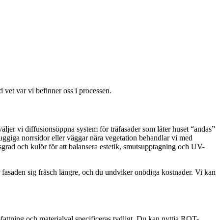
d vet var vi befinner oss i processen.
äljer vi diffusionsöppna system för träfasader som låter huset “andas”
uggiga norrsidor eller väggar nära vegetation behandlar vi med
nsgrad och kulör för att balansera estetik, smutsupptagning och UV-
er fasaden sig fräsch längre, och du undviker onödiga kostnader. Vi kan
 omfattning och materialval specificeras tydligt. Du kan nyttja ROT-