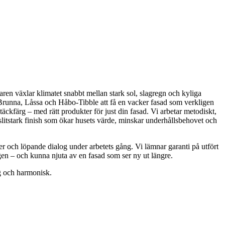
ren växlar klimatet snabbt mellan stark sol, slagregn och kyliga
, Brunna, Låssa och Håbo-Tibble att få en vacker fasad som verkligen
äckfärg – med rätt produkter för just din fasad. Vi arbetar metodiskt,
slitstark finish som ökar husets värde, minskar underhållsbehovet och
r och löpande dialog under arbetets gång. Vi lämnar garanti på utfört
ngen – och kunna njuta av en fasad som ser ny ut längre.
ig och harmonisk.