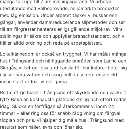
många fall upp till 7 års målningsgaranti. Vi arbetar
uteslutande med välbeprövade, miljömärkta produkter
med låg emission. Under arbetet täcker vi buskar och
gångar, använder dammreducerande slipmetoder och ser
till att färgrester hanteras enligt gällande miljökrav. Våra
ställningar är säkra och uppfyller branschstandard, och vi
håller alltid ordning och reda på arbetsplatsen.
Lokalkännedom är också en trygghet. Vi har målat många
hus i Trångsund och närliggande områden som Länna och
Skogås, vilket ger oss god känsla för hur kulörer beter sig
i ljuset nära vatten och skog. Vill du se referensobjekt
innan start ordnar vi det gärna.
Redo att ge huset i Trångsund ett skyddande och vackert
lyft? Boka en kostnadsfri platsbesiktning och offert redan
idag. Skicka en förfrågan så återkommer vi inom 24
timmar – eller ring oss för snabb rådgivning om färgval,
tidplan och pris. Vi hjälper dig måla hus i Trångsund med
resultat som håller, syns och lönar sig.