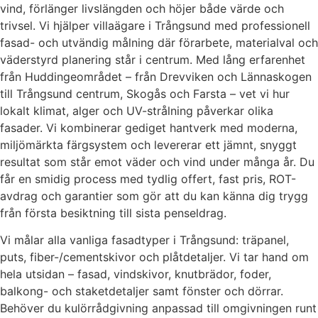
vind, förlänger livslängden och höjer både värde och
trivsel. Vi hjälper villaägare i Trångsund med professionell
fasad- och utvändig målning där förarbete, materialval och
väderstyrd planering står i centrum. Med lång erfarenhet
från Huddingeområdet – från Drevviken och Lännaskogen
till Trångsund centrum, Skogås och Farsta – vet vi hur
lokalt klimat, alger och UV-strålning påverkar olika
fasader. Vi kombinerar gediget hantverk med moderna,
miljömärkta färgsystem och levererar ett jämnt, snyggt
resultat som står emot väder och vind under många år. Du
får en smidig process med tydlig offert, fast pris, ROT-
avdrag och garantier som gör att du kan känna dig trygg
från första besiktning till sista penseldrag.
Vi målar alla vanliga fasadtyper i Trångsund: träpanel,
puts, fiber-/cementskivor och plåtdetaljer. Vi tar hand om
hela utsidan – fasad, vindskivor, knutbrädor, foder,
balkong- och staketdetaljer samt fönster och dörrar.
Behöver du kulörrådgivning anpassad till omgivningen runt