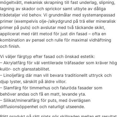
mögeltvätt, mekanisk skrapning till fast underlag, slipning,
lagning av skador och sprickor samt utbyte av dåliga
trädetaljer vid behov. Vi grundmålar med systemanpassad
primer (exempelvis olje-/alkydgrund på trä eller mineralisk
primer på puts) och avslutar med två täckande skikt,
applicerat med rätt metod för just din fasad – ofta en
kombination av pensel och rulle för maximal vidhäftning
och finish.
Vi väljer färgtyp efter fasad och önskad estetik:
– Akrylatfärg för väl ventilerade träfasader som kräver hög
kulör- och glansstabilitet.
– Linoljefärg där man vill bevara traditionellt uttryck och
djup lyster, särskilt på äldre villor.
– Slamfärg för timmerhus och faluröda fasader som
behöver andas och få en matt, levande yta.
– Silikat/mineralfärg för puts, med överlägsen
diffusionsöppenhet och naturligt utseende.
Rätt produkt på rätt plats gör skillnaden mellan ett resultat