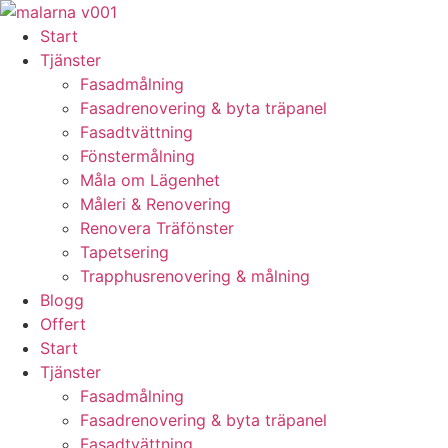
Skip
to
Start
content
Tjänster
Fasadmålning
Fasadrenovering & byta träpanel
Fasadtvättning
Fönstermålning
Måla om Lägenhet
Måleri & Renovering
Renovera Träfönster
Tapetsering
Trapphusrenovering & målning
Blogg
Offert
Start
Tjänster
Fasadmålning
Fasadrenovering & byta träpanel
Fasadtvättning