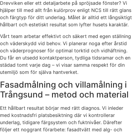
Drevviken eller ett detaljarbete på spröjsade fönster? Vi
hjälper till med allt från kulörprov enligt NCS till rätt glans
och färgtyp för ditt underlag. Målet är alltid ett långsiktigt
hållbart och estetiskt resultat som lyfter husets karaktär.
Vårt team arbetar effektivt och säkert med egen ställning
och väderskydd vid behov. Vi planerar noga efter årstid
och väderprognoser för optimal torktid och vidhäftning.
Du får en utsedd kontaktperson, tydliga tidsramar och en
städad tomt varje dag – vi visar samma respekt för din
utemiljö som för själva hantverket.
Fasadmålning och villamålning i
Trångsund – metod och material
Ett hållbart resultat börjar med rätt diagnos. Vi inleder
med kostnadsfri platsbesiktning där vi kontrollerar
underlag, tidigare färgsystem och fuktnivåer. Därefter
följer ett noggrant förarbete: fasadtvätt med alg- och