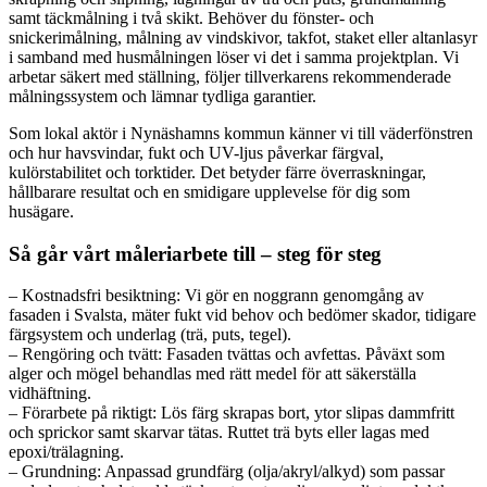
samt täckmålning i två skikt. Behöver du fönster- och
snickerimålning, målning av vindskivor, takfot, staket eller altanlasyr
i samband med husmålningen löser vi det i samma projektplan. Vi
arbetar säkert med ställning, följer tillverkarens rekommenderade
målningssystem och lämnar tydliga garantier.
Som lokal aktör i Nynäshamns kommun känner vi till väderfönstren
och hur havsvindar, fukt och UV-ljus påverkar färgval,
kulörstabilitet och torktider. Det betyder färre överraskningar,
hållbarare resultat och en smidigare upplevelse för dig som
husägare.
Så går vårt måleriarbete till – steg för steg
– Kostnadsfri besiktning: Vi gör en noggrann genomgång av
fasaden i Svalsta, mäter fukt vid behov och bedömer skador, tidigare
färgsystem och underlag (trä, puts, tegel).
– Rengöring och tvätt: Fasaden tvättas och avfettas. Påväxt som
alger och mögel behandlas med rätt medel för att säkerställa
vidhäftning.
– Förarbete på riktigt: Lös färg skrapas bort, ytor slipas dammfritt
och sprickor samt skarvar tätas. Ruttet trä byts eller lagas med
epoxi/trälagning.
– Grundning: Anpassad grundfärg (olja/akryl/alkyd) som passar