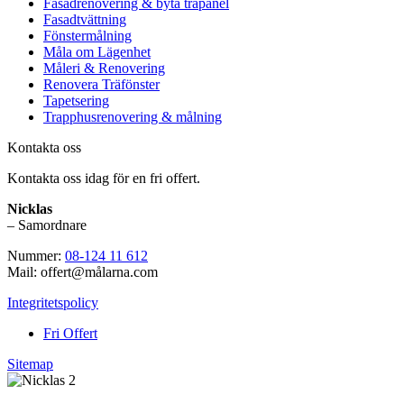
Fasadrenovering & byta träpanel
Fasadtvättning
Fönstermålning
Måla om Lägenhet
Måleri & Renovering
Renovera Träfönster
Tapetsering
Trapphusrenovering & målning
Kontakta oss
Kontakta oss idag för en fri offert.
Nicklas
– Samordnare
Nummer:
08-124 11 612
Mail: offert@målarna.com
Integritetspolicy
Fri Offert
Sitemap