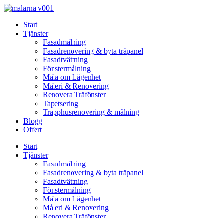
Skip
to
Start
content
Tjänster
Fasadmålning
Fasadrenovering & byta träpanel
Fasadtvättning
Fönstermålning
Måla om Lägenhet
Måleri & Renovering
Renovera Träfönster
Tapetsering
Trapphusrenovering & målning
Blogg
Offert
Start
Tjänster
Fasadmålning
Fasadrenovering & byta träpanel
Fasadtvättning
Fönstermålning
Måla om Lägenhet
Måleri & Renovering
Renovera Träfönster