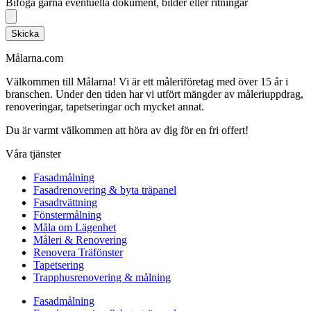
Bifoga gärna eventuella dokument, bilder eller ritningar
Skicka
Målarna.com
Välkommen till Målarna! Vi är ett måleriföretag med över 15 år i
branschen. Under den tiden har vi utfört mängder av måleriuppdrag,
renoveringar, tapetseringar och mycket annat.
Du är varmt välkommen att höra av dig för en fri offert!
Våra tjänster
Fasadmålning
Fasadrenovering & byta träpanel
Fasadtvättning
Fönstermålning
Måla om Lägenhet
Måleri & Renovering
Renovera Träfönster
Tapetsering
Trapphusrenovering & målning
Fasadmålning