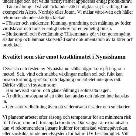
underlaget och det valda täcksystemet appliceras enligt produktkrav.
– Täckmålning: Två väl täckande skikt i högklassig fasadfärg från
exempelvis Alcro, Nordsjö eller Jotun. Vi målar vått-i-vått och håller
rekommenderade skikttjocklekar.
– Fönster och snickerier: Kittning, grundning och målning av foder,
vindskivor och fönster enligt behov för en enhetlig finish.
– Slutkontroll och överlämning: Tillsammans gör vi en genomgång,
städar upp och lämnar skötselråd samt dokumentation av kulörer och
produkter.
Kvalitet som står emot kustklimatet i Nynäshamn
I Svalsta och resten av Nynäshamn ställs högre krav på färg och
metod. Salt, vind och snabba växlingar mellan sol och fukt kan
orsaka kritning, sprickor och flagning om arbetet inte görs rätt.
Därför väljer vi system som:
– Har bevisad kulör- och glanshållning i solutsatta lägen.
– Är diffusionsöppna så att träet kan andas och fukten inte kapslas
in.
– Ger stark vidhäftning även på väderutsatta fasader och snickerier.
Vi planerar arbetet efter säsong och temperatur för att minimera risk
för blåsor, rinn och förlängda torktider. Där väggar är extra utsatta
kan vi rekommendera ljusare kulörer för minskad värmepåverkan,
eller särskilda bindemedelssystem för bättre UV-beständighet. Vill