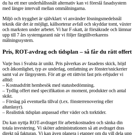
du ha ett mer underhållssnålt alternativ kan vi föreslå fasadsystem
med längre intervall mellan ommålningarna.
Miljö och trygghet är självklart: vi använder lösningsmedelsnål
teknik där det är möjligt, källsorterar avfall och skyddar tomt, växter
och marksten under arbetet. Vi har F-skatt, är försäkrade och lämnar
upp till 7 års systemgaranti när vi följer färgtillverkarens
målningssystem.
Pris, ROT-avdrag och tidsplan – så får du rätt offert
Varje hus i Svalsta är unikt. Pris påverkas av fasadens skick, höjd
och åtkomlighet, typ av underlag, omfattning av fönster/snickerier
samt val av färgsystem. För att ge ett rättvist fast pris erbjuder vi
alltid:
– Kostnadsfritt hembesök med statusbedömning.
– Tydlig offert med specifikation av moment, produkter och antal
skikt.
– Förslag på eventuella tillval (t.ex. fönsterrenovering eller
altanlasyr).
– Realistisk tidsplan anpassad efter väder och torktider.
Du kan nyttja ROT-avdraget för arbetskostnaden och sänka din
totala investering. Vi sköter administrationen så att avdraget dras
direkt på fakturan. Vi kan även planera i etapper om du vill dela upp