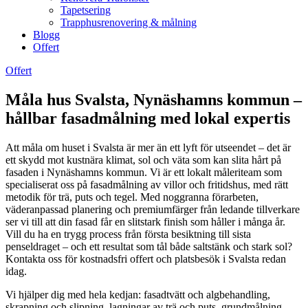
Tapetsering
Trapphusrenovering & målning
Blogg
Offert
Offert
Måla hus Svalsta, Nynäshamns kommun –
hållbar fasadmålning med lokal expertis
Att måla om huset i Svalsta är mer än ett lyft för utseendet – det är
ett skydd mot kustnära klimat, sol och väta som kan slita hårt på
fasaden i Nynäshamns kommun. Vi är ett lokalt måleriteam som
specialiserat oss på fasadmålning av villor och fritidshus, med rätt
metodik för trä, puts och tegel. Med noggranna förarbeten,
väderanpassad planering och premiumfärger från ledande tillverkare
ser vi till att din fasad får en slitstark finish som håller i många år.
Vill du ha en trygg process från första besiktning till sista
penseldraget – och ett resultat som tål både saltstänk och stark sol?
Kontakta oss för kostnadsfri offert och platsbesök i Svalsta redan
idag.
Vi hjälper dig med hela kedjan: fasadtvätt och algbehandling,
skrapning och slipning, lagningar av trä och puts, grundmålning