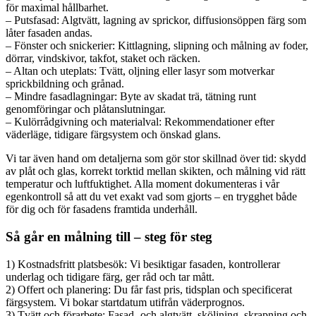
för maximal hållbarhet.
– Putsfasad: Algtvätt, lagning av sprickor, diffusionsöppen färg som
låter fasaden andas.
– Fönster och snickerier: Kittlagning, slipning och målning av foder,
dörrar, vindskivor, takfot, staket och räcken.
– Altan och uteplats: Tvätt, oljning eller lasyr som motverkar
sprickbildning och grånad.
– Mindre fasadlagningar: Byte av skadat trä, tätning runt
genomföringar och plåtanslutningar.
– Kulörrådgivning och materialval: Rekommendationer efter
väderläge, tidigare färgsystem och önskad glans.
Vi tar även hand om detaljerna som gör stor skillnad över tid: skydd
av plåt och glas, korrekt torktid mellan skikten, och målning vid rätt
temperatur och luftfuktighet. Alla moment dokumenteras i vår
egenkontroll så att du vet exakt vad som gjorts – en trygghet både
för dig och för fasadens framtida underhåll.
Så går en målning till – steg för steg
1) Kostnadsfritt platsbesök: Vi besiktigar fasaden, kontrollerar
underlag och tidigare färg, ger råd och tar mått.
2) Offert och planering: Du får fast pris, tidsplan och specificerat
färgsystem. Vi bokar startdatum utifrån väderprognos.
3) Tvätt och förarbete: Fasad- och algtvätt, sköljning, skrapning och