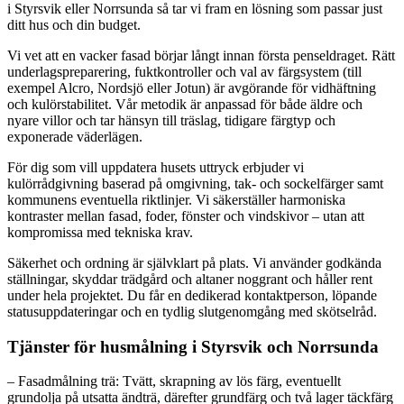
i Styrsvik eller Norrsunda så tar vi fram en lösning som passar just
ditt hus och din budget.
Vi vet att en vacker fasad börjar långt innan första penseldraget. Rätt
underlagspreparering, fuktkontroller och val av färgsystem (till
exempel Alcro, Nordsjö eller Jotun) är avgörande för vidhäftning
och kulörstabilitet. Vår metodik är anpassad för både äldre och
nyare villor och tar hänsyn till träslag, tidigare färgtyp och
exponerade väderlägen.
För dig som vill uppdatera husets uttryck erbjuder vi
kulörrådgivning baserad på omgivning, tak- och sockelfärger samt
kommunens eventuella riktlinjer. Vi säkerställer harmoniska
kontraster mellan fasad, foder, fönster och vindskivor – utan att
kompromissa med tekniska krav.
Säkerhet och ordning är självklart på plats. Vi använder godkända
ställningar, skyddar trädgård och altaner noggrant och håller rent
under hela projektet. Du får en dedikerad kontaktperson, löpande
statusuppdateringar och en tydlig slutgenomgång med skötselråd.
Tjänster för husmålning i Styrsvik och Norrsunda
– Fasadmålning trä: Tvätt, skrapning av lös färg, eventuellt
grundolja på utsatta ändträ, därefter grundfärg och två lager täckfärg