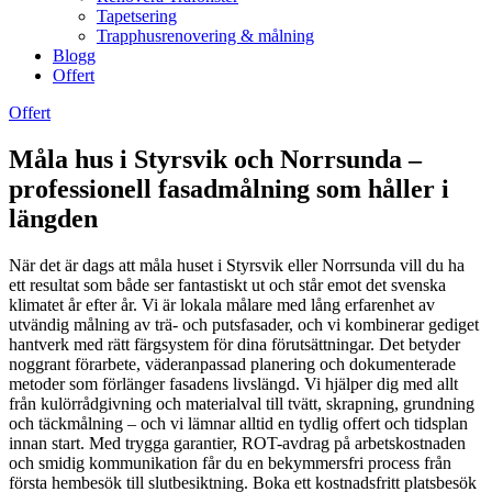
Tapetsering
Trapphusrenovering & målning
Blogg
Offert
Offert
Måla hus i Styrsvik och Norrsunda –
professionell fasadmålning som håller i
längden
När det är dags att måla huset i Styrsvik eller Norrsunda vill du ha
ett resultat som både ser fantastiskt ut och står emot det svenska
klimatet år efter år. Vi är lokala målare med lång erfarenhet av
utvändig målning av trä- och putsfasader, och vi kombinerar gediget
hantverk med rätt färgsystem för dina förutsättningar. Det betyder
noggrant förarbete, väderanpassad planering och dokumenterade
metoder som förlänger fasadens livslängd. Vi hjälper dig med allt
från kulörrådgivning och materialval till tvätt, skrapning, grundning
och täckmålning – och vi lämnar alltid en tydlig offert och tidsplan
innan start. Med trygga garantier, ROT-avdrag på arbetskostnaden
och smidig kommunikation får du en bekymmersfri process från
första hembesök till slutbesiktning. Boka ett kostnadsfritt platsbesök