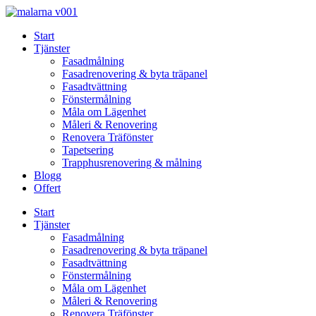
Skip
to
Start
content
Tjänster
Fasadmålning
Fasadrenovering & byta träpanel
Fasadtvättning
Fönstermålning
Måla om Lägenhet
Måleri & Renovering
Renovera Träfönster
Tapetsering
Trapphusrenovering & målning
Blogg
Offert
Start
Tjänster
Fasadmålning
Fasadrenovering & byta träpanel
Fasadtvättning
Fönstermålning
Måla om Lägenhet
Måleri & Renovering
Renovera Träfönster