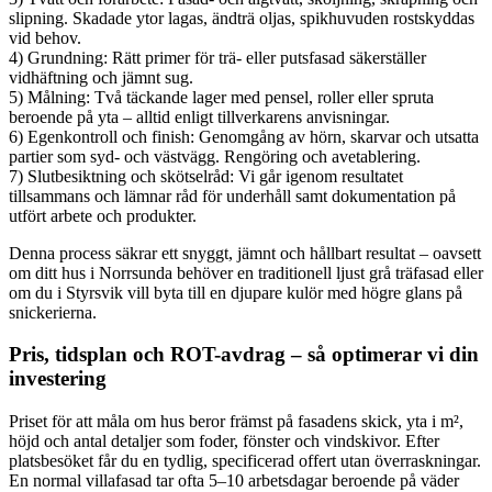
slipning. Skadade ytor lagas, ändträ oljas, spikhuvuden rostskyddas
vid behov.
4) Grundning: Rätt primer för trä- eller putsfasad säkerställer
vidhäftning och jämnt sug.
5) Målning: Två täckande lager med pensel, roller eller spruta
beroende på yta – alltid enligt tillverkarens anvisningar.
6) Egenkontroll och finish: Genomgång av hörn, skarvar och utsatta
partier som syd- och västvägg. Rengöring och avetablering.
7) Slutbesiktning och skötselråd: Vi går igenom resultatet
tillsammans och lämnar råd för underhåll samt dokumentation på
utfört arbete och produkter.
Denna process säkrar ett snyggt, jämnt och hållbart resultat – oavsett
om ditt hus i Norrsunda behöver en traditionell ljust grå träfasad eller
om du i Styrsvik vill byta till en djupare kulör med högre glans på
snickerierna.
Pris, tidsplan och ROT-avdrag – så optimerar vi din
investering
Priset för att måla om hus beror främst på fasadens skick, yta i m²,
höjd och antal detaljer som foder, fönster och vindskivor. Efter
platsbesöket får du en tydlig, specificerad offert utan överraskningar.
En normal villafasad tar ofta 5–10 arbetsdagar beroende på väder