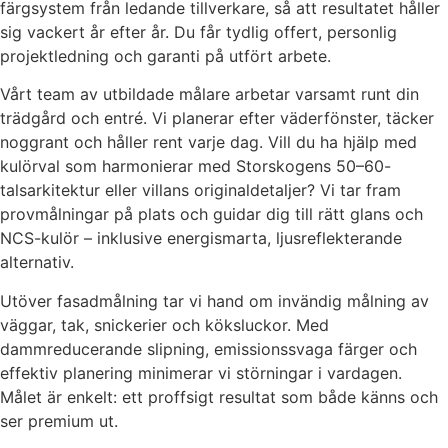
färgsystem från ledande tillverkare, så att resultatet håller
sig vackert år efter år. Du får tydlig offert, personlig
projektledning och garanti på utfört arbete.
Vårt team av utbildade målare arbetar varsamt runt din
trädgård och entré. Vi planerar efter väderfönster, täcker
noggrant och håller rent varje dag. Vill du ha hjälp med
kulörval som harmonierar med Storskogens 50–60-
talsarkitektur eller villans originaldetaljer? Vi tar fram
provmålningar på plats och guidar dig till rätt glans och
NCS-kulör – inklusive energismarta, ljusreflekterande
alternativ.
Utöver fasadmålning tar vi hand om invändig målning av
väggar, tak, snickerier och köksluckor. Med
dammreducerande slipning, emissionssvaga färger och
effektiv planering minimerar vi störningar i vardagen.
Målet är enkelt: ett proffsigt resultat som både känns och
ser premium ut.