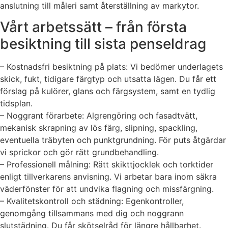
anslutning till måleri samt återställning av markytor.
Vårt arbetssätt – från första
besiktning till sista penseldrag
– Kostnadsfri besiktning på plats: Vi bedömer underlagets
skick, fukt, tidigare färgtyp och utsatta lägen. Du får ett
förslag på kulörer, glans och färgsystem, samt en tydlig
tidsplan.
– Noggrant förarbete: Algrengöring och fasadtvätt,
mekanisk skrapning av lös färg, slipning, spackling,
eventuella träbyten och punktgrundning. För puts åtgärdar
vi sprickor och gör rätt grundbehandling.
– Professionell målning: Rätt skikttjocklek och torktider
enligt tillverkarens anvisning. Vi arbetar bara inom säkra
väderfönster för att undvika flagning och missfärgning.
– Kvalitetskontroll och städning: Egenkontroller,
genomgång tillsammans med dig och noggrann
slutstädning. Du får skötselråd för längre hållbarhet.