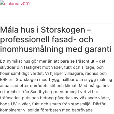
Skip
to
Offert
content
Måla hus i Storskogen –
professionell fasad- och
inomhusmålning med garanti
Ett nymålat hus gör mer än att bara se fräscht ut – det
skyddar din fastighet mot väder, fukt och slitage, och
höjer samtidigt värdet. Vi hjälper villaägare, radhus och
BRF:er i Storskogen med trygg, hållbar och snygg målning
anpassad efter områdets stil och klimat. Med många års
erfarenhet från Sundbyberg med omnejd vet vi hur
träfasader, puts och betong påverkas av växlande väder,
höga UV-nivåer, fukt och smuts från stadsmiljö. Därför
kombinerar vi solida förarbeten med beprövade