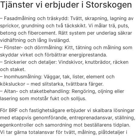
Tjänster vi erbjuder i Storskogen
– Fasadmålning och träskydd: Tvätt, skrapning, lagning av
sprickor, grundning och två täckskikt. Vi målar trä, puts,
betong och fibercement. Rätt system per underlag säkrar
vidhäftning och lång livslängd.
– Fönster- och dörrmålning: Kitt, tätning och målning som
skyddar virket och förbättrar energiprestanda.
– Snickerier och detaljer: Vindskivor, knutbrädor, räcken
och staket.
– Inomhusmålning: Väggar, tak, lister, element och
köksluckor – med slitstarka, tvättbara färger.
– Altan- och staketbehandling: Rengöring, oljning eller
lasering som motstår fukt och solljus.
För BRF och fastighetsägare erbjuder vi skalbara lösningar
med etappvis genomförande, entreprenadansvar, ställning,
egenkontroller och samordning mot beställarens tidplan.
Vi tar gärna totalansvar för tvätt, målning, plåtdetaljer i