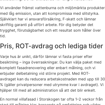
Vi använder främst vattenburna och miljömärkta produkter
med låg emission, utan att kompromissa med slitstyrka.
Självklart har vi ansvarsförsäkring, F-skatt och lämnar
skriftlig garanti på utfört arbete. För dig betyder det
trygghet, förutsägbarhet och ett resultat som håller över
tid.
Pris, ROT-avdrag och lediga tider
Varje hus är unikt, därför lämnar vi fasta priser efter
besiktning – inga överraskningar. Du kan välja paket med
komplett fasadrenovering eller enbart målning, och vi
erbjuder delbetalning vid större projekt. Med ROT-
avdraget kan du reducera arbetskostnaden med upp till 30
% (gäller privatpersoner med utrymme kvar i avdraget). Vi
hjälper till med all administration så att det blir enkelt.
En normal villafasad i Storskogen tar ofta 1–2 veckor från
start till målning klar, beroende på omfattning och väder.