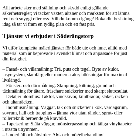
Allt arbete sker med ställning och skydd enligt gällande
säkerhetsregler; vi täcker växter, altaner och marksten för att lämna
rent och snyggt efter oss. Vill du komma igång? Boka din besiktning
idag så tar vi fram en tydlig plan och ett fast pris.
Tjänster vi erbjuder i Söderängstorp
Vi utför kompletta måleritjänster för både ute och inne, alltid med
material som är beprövade i svenskt klimat och anpassade för just
din fastighet.
– Fasad- och villamålning: Trä, puts och tegel. Byte av kulör,
lasyrsystem, slamfärg eller moderna akrylatlösningar för maximal
livslängd.
– Fönster- och dörrmålning: Skrapning, kittning, grund och
täckmålning för tätare, fräschare snickerier med skarpt slutresultat.
– Detaljer utomhus: Takfot, vindskivor, knutbrädor, staket, räcken
och altanräcken.
– Inomhusmålning: Väggar, tak och snickerier i kök, vardagsrum,
sovrum, hall och trapphus – jämna ytor utan ränder, sprut- eller
rollerteknik beroende på kravbild.
– Tapetsering: Släta väggar, mönsterpassning och tåliga vinyltapeter
i utsatta utrymmen.
– Underhåll och åtgärder: Alg- och mögelbehandling,