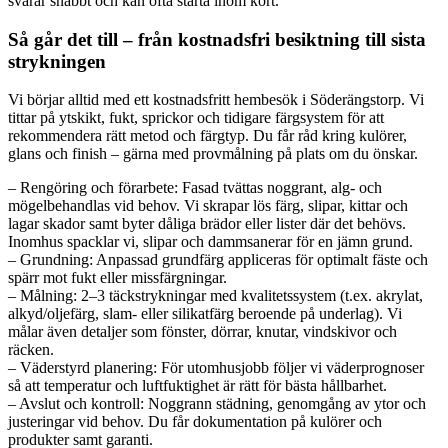
svarar snabbt och kan ofta starta inom kort.
Så går det till – från kostnadsfri besiktning till sista
strykningen
Vi börjar alltid med ett kostnadsfritt hembesök i Söderängstorp. Vi
tittar på ytskikt, fukt, sprickor och tidigare färgsystem för att
rekommendera rätt metod och färgtyp. Du får råd kring kulörer,
glans och finish – gärna med provmålning på plats om du önskar.
– Rengöring och förarbete: Fasad tvättas noggrant, alg- och
mögelbehandlas vid behov. Vi skrapar lös färg, slipar, kittar och
lagar skador samt byter dåliga brädor eller lister där det behövs.
Inomhus spacklar vi, slipar och dammsanerar för en jämn grund.
– Grundning: Anpassad grundfärg appliceras för optimalt fäste och
spärr mot fukt eller missfärgningar.
– Målning: 2–3 täckstrykningar med kvalitetssystem (t.ex. akrylat,
alkyd/oljefärg, slam- eller silikatfärg beroende på underlag). Vi
målar även detaljer som fönster, dörrar, knutar, vindskivor och
räcken.
– Väderstyrd planering: För utomhusjobb följer vi väderprognoser
så att temperatur och luftfuktighet är rätt för bästa hållbarhet.
– Avslut och kontroll: Noggrann städning, genomgång av ytor och
justeringar vid behov. Du får dokumentation på kulörer och
produkter samt garanti.