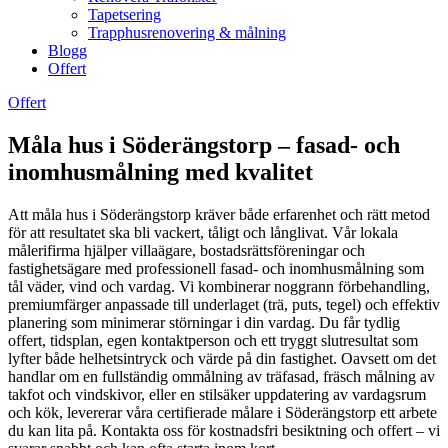
Tapetsering
Trapphusrenovering & målning
Blogg
Offert
Offert
Måla hus i Söderängstorp – fasad- och
inomhusmålning med kvalitet
Att måla hus i Söderängstorp kräver både erfarenhet och rätt metod
för att resultatet ska bli vackert, tåligt och långlivat. Vår lokala
målerifirma hjälper villaägare, bostadsrättsföreningar och
fastighetsägare med professionell fasad- och inomhusmålning som
tål väder, vind och vardag. Vi kombinerar noggrann förbehandling,
premiumfärger anpassade till underlaget (trä, puts, tegel) och effektiv
planering som minimerar störningar i din vardag. Du får tydlig
offert, tidsplan, egen kontaktperson och ett tryggt slutresultat som
lyfter både helhetsintryck och värde på din fastighet. Oavsett om det
handlar om en fullständig ommålning av träfasad, fräsch målning av
takfot och vindskivor, eller en stilsäker uppdatering av vardagsrum
och kök, levererar våra certifierade målare i Söderängstorp ett arbete
du kan lita på. Kontakta oss för kostnadsfri besiktning och offert – vi