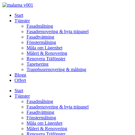
Skip
to
Start
content
Tjänster
Fasadmålning
Fasadrenovering & byta träpanel
Fasadtvättning
Fönstermålning
Måla om Lägenhet
Måleri & Renovering
Renovera Träfönster
Tapetsering
Trapphusrenovering & målning
Blogg
Offert
Start
Tjänster
Fasadmålning
Fasadrenovering & byta träpanel
Fasadtvättning
Fönstermålning
Måla om Lägenhet
Måleri & Renovering
Renovera Träfönster