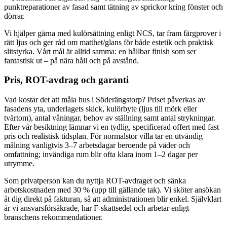
punktreparationer av fasad samt tätning av sprickor kring fönster och
dörrar.
Vi hjälper gärna med kulörsättning enligt NCS, tar fram färgprover i
rätt ljus och ger råd om matthet/glans för både estetik och praktisk
slitstyrka. Vårt mål är alltid samma: en hållbar finish som ser
fantastisk ut – på nära håll och på avstånd.
Pris, ROT-avdrag och garanti
Vad kostar det att måla hus i Söderängstorp? Priset påverkas av
fasadens yta, underlagets skick, kulörbyte (ljus till mörk eller
tvärtom), antal våningar, behov av ställning samt antal strykningar.
Efter vår besiktning lämnar vi en tydlig, specificerad offert med fast
pris och realistisk tidsplan. För normalstor villa tar en utvändig
målning vanligtvis 3–7 arbetsdagar beroende på väder och
omfattning; invändiga rum blir ofta klara inom 1–2 dagar per
utrymme.
Som privatperson kan du nyttja ROT-avdraget och sänka
arbetskostnaden med 30 % (upp till gällande tak). Vi sköter ansökan
åt dig direkt på fakturan, så att administrationen blir enkel. Självklart
är vi ansvarsförsäkrade, har F-skattsedel och arbetar enligt
branschens rekommendationer.