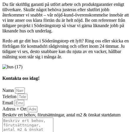
Du får skriftlig garanti på utfört arbete och produktgarantier enligt
tillverkare. Skulle något behöva justeras efter slutfört jobb
återkommer vi snabbt – vår nöjd-kund-överenskommelse innebär att
vi inte anser oss klara förrän du är helt nöjd. Be om referenser från
tidigare projekt i Söderängstorp så visar vi gärna liknande jobb på
liknande hus och underlag.
Redo att ge ditt hus i Söderängstorp ett lyft? Ring oss eller skicka en
förfrågan för kostnadsfri rådgivning och offert inom 24 timmar. Ju
tidigare vi ses, desto snabbare kan du njuta av en vacker, hållbar
målning som står sig i många år.
Kontakta oss idag!
Namn
Telefon
Email
Adress + Ort
Beskriv ert behov, förutsättningar, antal m2 & önskat startdatum