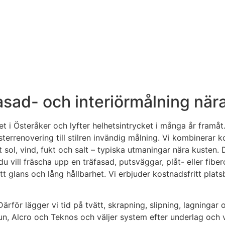
fasad- och interiörmålning när
et i Österåker och lyfter helhetsintrycket i många år framå
terrenovering till stilren invändig målning. Vi kombinerar k
 sol, vind, fukt och salt – typiska utmaningar nära kusten. D
 vill fräscha upp en träfasad, putsväggar, plåt- eller fib
rätt glans och lång hållbarhet. Vi erbjuder kostnadsfritt plat
. Därför lägger vi tid på tvätt, skrapning, slipning, lagnin
un, Alcro och Teknos och väljer system efter underlag och 