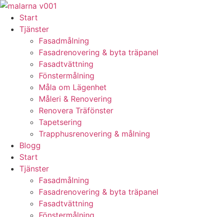
Skip
to
Start
content
Tjänster
Fasadmålning
Fasadrenovering & byta träpanel
Fasadtvättning
Fönstermålning
Måla om Lägenhet
Måleri & Renovering
Renovera Träfönster
Tapetsering
Trapphusrenovering & målning
Blogg
Start
Tjänster
Fasadmålning
Fasadrenovering & byta träpanel
Fasadtvättning
Fönstermålning