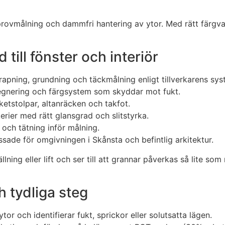
, provmålning och dammfri hantering av ytor. Med rätt färgv
 till fönster och interiör
krapning, grundning och täckmålning enligt tillverkarens sys
pregnering och färgsystem som skyddar mot fukt.
aketstolpar, altanräcken och takfot.
kerier med rätt glansgrad och slitstyrka.
 och tätning inför målning.
sade för omgivningen i Skånsta och befintlig arkitektur.
lning eller lift och ser till att grannar påverkas så lite so
h tydliga steg
tor och identifierar fukt, sprickor eller solutsatta lägen.