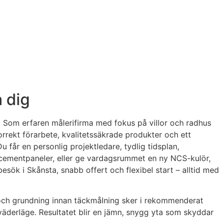
a dig
t. Som erfaren målerifirma med fokus på villor och radhus
orrekt förarbete, kvalitetssäkrade produkter och ett
u får en personlig projektledare, tydlig tidsplan,
ercementpaneler, eller ge vardagsrummet en ny NCS-kulör,
sbesök i Skånsta, snabb offert och flexibel start – alltid med
gar och grundning innan täckmålning sker i rekommenderat
väderläge. Resultatet blir en jämn, snygg yta som skyddar