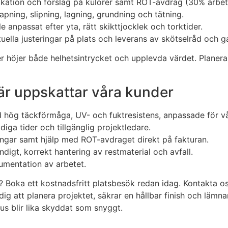
cifikation och förslag på kulörer samt ROT-avdrag (30% arbe
pning, slipning, lagning, grundning och tätning.
e anpassat efter yta, rätt skikttjocklek och torktider.
lla justeringar på plats och leverans av skötselråd och ga
er höjer både helhetsintrycket och upplevda värdet. Planer
här uppskattar våra kunder
d hög täckförmåga, UV- och fuktresistens, anpassade för vå
iga tider och tillgänglig projektledare.
ningar samt hjälp med ROT-avdraget direkt på fakturan.
digt, korrekt hantering av restmaterial och avfall.
kumentation av arbetet.
? Boka ett kostnadsfritt platsbesök redan idag. Kontakta os
 dig att planera projektet, säkrar en hållbar finish och lämn
hus blir lika skyddat som snyggt.