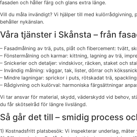
fasaden och håller färg och glans extra länge.
Vill du måla invändigt? Vi hjälper till med kulörrådgivning
behåller nykänslan.
Våra tjänster i Skånsta – från fasad
– Fasadmålning av trä, puts, plåt och fibercement: tvätt, s
– Fönstermålning och karmar: kittning, lagning av trä, im
– Snickerier och detaljer: vindskivor, räcken, staket och st
– Invändig målning: väggar, tak, lister, dörrar och kökssnic
– Mindre lagningar: sprickor i puts, rötskadat trä, spackling
– Rådgivning och kulörval: harmoniska färgsättningar anpas
Vi tar ansvar för material, skydd, väderskydd vid behov, stäl
du får skötselråd för längre livslängd.
Så går det till – smidig process oc
1) Kostnadsfritt platsbesök: Vi inspekterar underlag, mäter y