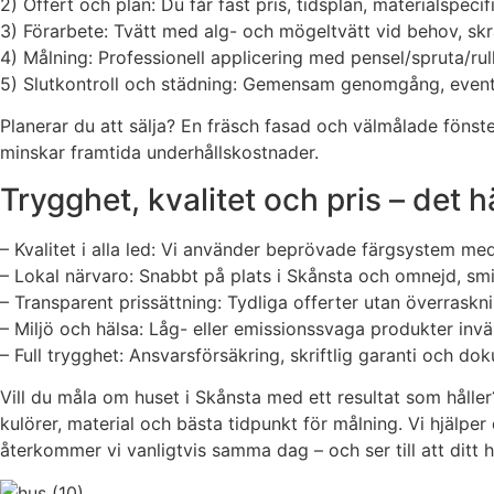
2) Offert och plan: Du får fast pris, tidsplan, materialspe
3) Förarbete: Tvätt med alg- och mögeltvätt vid behov, skra
4) Målning: Professionell applicering med pensel/spruta/rull
5) Slutkontroll och städning: Gemensam genomgång, eventue
Planerar du att sälja? En fräsch fasad och välmålade fönst
minskar framtida underhållskostnader.
Trygghet, kvalitet och pris – det 
– Kvalitet i alla led: Vi använder beprövade färgsystem me
– Lokal närvaro: Snabbt på plats i Skånsta och omnejd, smid
– Transparent prissättning: Tydliga offerter utan överrask
– Miljö och hälsa: Låg- eller emissionssvaga produkter invän
– Full trygghet: Ansvarsförsäkring, skriftlig garanti och do
Vill du måla om huset i Skånsta med ett resultat som håller
kulörer, material och bästa tidpunkt för målning. Vi hjälper
återkommer vi vanligtvis samma dag – och ser till att ditt 