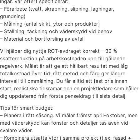
ingår. Vår offert specificerar:
– Förarbete (tvätt, skrapning, slipning, lagningar,
grundning)
– Målning (antal skikt, ytor och produkter)
– Ställning, täckning och väderskydd vid behov
– Material och bortforsling av avfall
Vi hjälper dig nyttja ROT-avdraget korrekt – 30 %
skattereduktion på arbetskostnaden upp till gällande
regelverk. Målet är att ge ett hållbart resultat med låg
totalkostnad över tid: rätt metod och färg ger längre
intervall till ommålning. Du får alltid ett fast pris innan
start, realistiska tidsramar och en projektledare som håller
dig uppdaterad från första penseldrag till sista detalj.
Tips för smart budget:
– Planera i rätt säsong. Vi målar främst april–oktober, men
med väderskydd kan fönster och detaljer tas även vid
svalare väder.
– Kombinera utsatta ytor i samma projekt (t.ex. fasad +