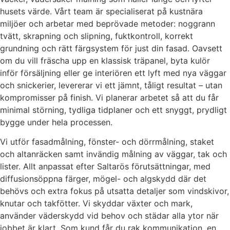
husets värde. Vårt team är specialiserat på kustnära
miljöer och arbetar med beprövade metoder: noggrann
tvätt, skrapning och slipning, fuktkontroll, korrekt
grundning och rätt färgsystem för just din fasad. Oavsett
om du vill fräscha upp en klassisk träpanel, byta kulör
inför försäljning eller ge interiören ett lyft med nya väggar
och snickerier, levererar vi ett jämnt, tåligt resultat – utan
kompromisser på finish. Vi planerar arbetet så att du får
minimal störning, tydliga tidplaner och ett snyggt, prydligt
bygge under hela processen.
Vi utför fasadmålning, fönster- och dörrmålning, staket
och altanräcken samt invändig målning av väggar, tak och
lister. Allt anpassat efter Saltarös förutsättningar, med
diffusionsöppna färger, mögel- och algskydd där det
behövs och extra fokus på utsatta detaljer som vindskivor,
knutar och takfötter. Vi skyddar växter och mark,
använder väderskydd vid behov och städar alla ytor när
jobbet är klart. Som kund får du rak kommunikation, en