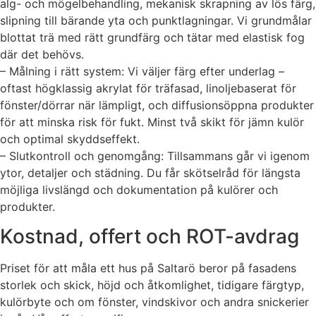
alg- och mögelbehandling, mekanisk skrapning av lös färg,
slipning till bärande yta och punktlagningar. Vi grundmålar
blottat trä med rätt grundfärg och tätar med elastisk fog
där det behövs.
– Målning i rätt system: Vi väljer färg efter underlag –
oftast högklassig akrylat för träfasad, linoljebaserat för
fönster/dörrar när lämpligt, och diffusionsöppna produkter
för att minska risk för fukt. Minst två skikt för jämn kulör
och optimal skyddseffekt.
– Slutkontroll och genomgång: Tillsammans går vi igenom
ytor, detaljer och städning. Du får skötselråd för längsta
möjliga livslängd och dokumentation på kulörer och
produkter.
Kostnad, offert och ROT-avdrag
Priset för att måla ett hus på Saltarö beror på fasadens
storlek och skick, höjd och åtkomlighet, tidigare färgtyp,
kulörbyte och om fönster, vindskivor och andra snickerier