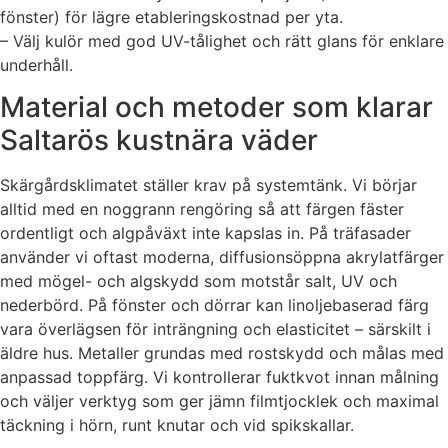
fönster) för lägre etableringskostnad per yta.
– Välj kulör med god UV-tålighet och rätt glans för enklare
underhåll.
Material och metoder som klarar
Saltarös kustnära väder
Skärgårdsklimatet ställer krav på systemtänk. Vi börjar
alltid med en noggrann rengöring så att färgen fäster
ordentligt och algpåväxt inte kapslas in. På träfasader
använder vi oftast moderna, diffusionsöppna akrylatfärger
med mögel- och algskydd som motstår salt, UV och
nederbörd. På fönster och dörrar kan linoljebaserad färg
vara överlägsen för inträngning och elasticitet – särskilt i
äldre hus. Metaller grundas med rostskydd och målas med
anpassad toppfärg. Vi kontrollerar fuktkvot innan målning
och väljer verktyg som ger jämn filmtjocklek och maximal
täckning i hörn, runt knutar och vid spikskallar.