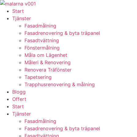
Skip
to
Start
content
Tjänster
Fasadmålning
Fasadrenovering & byta träpanel
Fasadtvättning
Fönstermålning
Måla om Lägenhet
Måleri & Renovering
Renovera Träfönster
Tapetsering
Trapphusrenovering & målning
Blogg
Offert
Start
Tjänster
Fasadmålning
Fasadrenovering & byta träpanel
Fasadtvättning