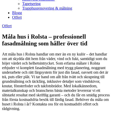
Tapetsering
Trapphusrenovering & målning
Blogg
Offert
Offert
Måla hus i Rolsta – professionell
fasadmålning som håller över tid
Att måla hus i Rolsta handlar om mer än en ny kulör – det handlar
om att skydda ditt hem från väder, vind och fukt, samtidigt som du
höjer värdet och helhetsintrycket. Som erfarna målare i Rolsta
erbjuder vi komplett fasadmålning med trygg planering, noggrant
underarbete och rätt färgsystem för just din fasad, oavsett om det är
trä, puts eller plåt. Vi tar hand om allt från tvätt och skrapning till
grundmålning och täckfärg, inklusive detaljer som vindskivor,
knutar, fönsterfoder och takfotsbrädor. Med lokalkännedom,
materialkunskap och branschens bästa metoder levererar vi ett
slitstarkt resultat med skriftlig garanti – och du får en smidig process
från första kostnadsfria besök till färdig fasad. Behöver du måla om
huset i Rolsta i år? Kontakta oss för en kostnadsfri offert och
rådgivning.