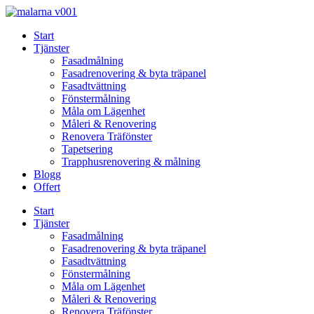
Skip
to
Start
content
Tjänster
Fasadmålning
Fasadrenovering & byta träpanel
Fasadtvättning
Fönstermålning
Måla om Lägenhet
Måleri & Renovering
Renovera Träfönster
Tapetsering
Trapphusrenovering & målning
Blogg
Offert
Start
Tjänster
Fasadmålning
Fasadrenovering & byta träpanel
Fasadtvättning
Fönstermålning
Måla om Lägenhet
Måleri & Renovering
Renovera Träfönster