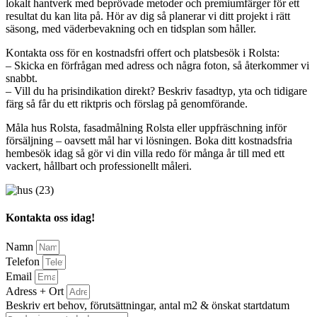
lokalt hantverk med beprövade metoder och premiumfärger för ett
resultat du kan lita på. Hör av dig så planerar vi ditt projekt i rätt
säsong, med väderbevakning och en tidsplan som håller.
Kontakta oss för en kostnadsfri offert och platsbesök i Rolsta:
– Skicka en förfrågan med adress och några foton, så återkommer vi
snabbt.
– Vill du ha prisindikation direkt? Beskriv fasadtyp, yta och tidigare
färg så får du ett riktpris och förslag på genomförande.
Måla hus Rolsta, fasadmålning Rolsta eller uppfräschning inför
försäljning – oavsett mål har vi lösningen. Boka ditt kostnadsfria
hembesök idag så gör vi din villa redo för många år till med ett
vackert, hållbart och professionellt måleri.
Kontakta oss idag!
Namn
Telefon
Email
Adress + Ort
Beskriv ert behov, förutsättningar, antal m2 & önskat startdatum