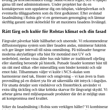
gärna till med administrationen. Under projektet har du en
kontaktperson som uppdaterar dig om tidsplan, väderpåverkan och
eventuella tilläggsarbeten som du först godkänner. Efter avslutad
fasadmålning i Rolsta gör vi en gemensam genomgång och lämnar
skriftlig garanti samt skötselråd för att maximera fasadens livslängd.
Rätt färg och kulör för Rolstas klimat och din fasad
Färgvalet påverkar både hållbarhet och utseende. Vi rekommenderar
diffusionsöppna system som låter fasaden andas, minimerar fuktrisk
och ger längre intervall till nästa ommålning. På träfasader fungerar
moderna akrylatfärger ofta bäst för motstånd mot UV och
nederbörd, medan vissa äldre hus mår bättre av traditionell oljefärg
eller slamfärg beroende på historik. Putsade fasader kommer bäst till
sin rätt med silikat- eller mineralfärg som binder kemiskt och står
emot fukt. Tillsammans väljer vi kulör i NCS-skalan som
harmonierar med tak, fönster och omgivning – vi kan även ta fram
provmåling på en diskret yta för att säkerställa rätt intryck i dagsljus.
För utsatta detaljer som vindskivor och fönsterbleck använder vi
extra tålig täckfärg och tätar kritiska skarvar för långvarigt skydd. Vi
arbetar gärna med miljöanpassade produkter där det är möjligt utan
att kompromissa med kvalitet.
Söker du fasadmålning i Rolsta som verkligen håller? Vi kombinerar