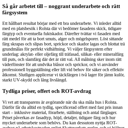
Så går arbetet till – noggrant underarbete och rätt
färgsystem
Ett hållbart resultat börjar med ett bra underarbete. Vi inleder alltid
med en platsbesök i Rolsta där vi bedömer fasadens skick, tidigare
färgtyp och eventuella fuktskador. Därefter tvättar vi fasaden med
rätt medel för att ta bort smuts, alger och mögelsporer. Löst sittande
färg skrapas och slipas bort, sprickor och skador lagas och blottat trä
grundmålas för perfekt vidhäftning. Vi väljer färgsystem efter
underlag: akrylat- eller oljefärg till träfasad, silikat- eller mineralfärg
till puts, och slamfärg där det är rätt val. All målning sker inom rätt
väderfönster för att undvika blåsor och sprickor, och vi använder
professionell byggställning eller lift vid behov för säker och effektiv
åtkomst. Slutligen applicerar vi täckfärgen i två lager för jämn kulör,
starkt UV-skydd och lång livslängd.
Tydliga priser, offert och ROT-avdrag
Vi vet att transparens är avgörande när du ska måla hus i Rolsta.
Därför får du alltid en tydlig, specificerad offert med fast pris innan
start – inklusive material, förarbete, ställning och antal färglager.
Priset påverkas av fasadtyp, höjd, detaljer, tidigare färg och hur
mycket underarbete som behövs. Du kan dessutom nyttja ROT-
avdrag på arbetskostnaden enligt Skatteverkets regler, och vi hjälper