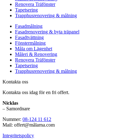
Renovera Träfönster
Tapetsering
Trapphusrenovering & målning
Fasadmålning
Fasadrenovering & byta träpanel
Fasadtvättning
Fönstermålning
Måla om Lägenhet
Måleri & Renovering
Renovera Träfönster
Tapetsering
Trapphusrenovering & målning
Kontakta oss
Kontakta oss idag för en fri offert.
Nicklas
– Samordnare
Nummer:
08-124 11 612
Mail: offert@målarna.com
Integritetspolicy