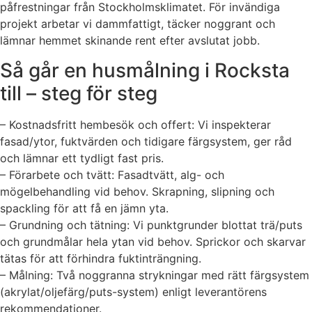
påfrestningar från Stockholmsklimatet. För invändiga
projekt arbetar vi dammfattigt, täcker noggrant och
lämnar hemmet skinande rent efter avslutat jobb.
Så går en husmålning i Rocksta
till – steg för steg
– Kostnadsfritt hembesök och offert: Vi inspekterar
fasad/ytor, fuktvärden och tidigare färgsystem, ger råd
och lämnar ett tydligt fast pris.
– Förarbete och tvätt: Fasadtvätt, alg- och
mögelbehandling vid behov. Skrapning, slipning och
spackling för att få en jämn yta.
– Grundning och tätning: Vi punktgrunder blottat trä/puts
och grundmålar hela ytan vid behov. Sprickor och skarvar
tätas för att förhindra fuktinträngning.
– Målning: Två noggranna strykningar med rätt färgsystem
(akrylat/oljefärg/puts-system) enligt leverantörens
rekommendationer.