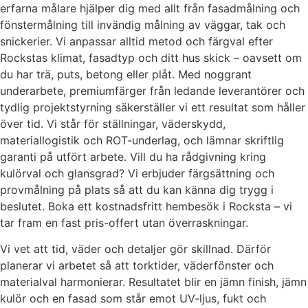
erfarna målare hjälper dig med allt från fasadmålning och
fönstermålning till invändig målning av väggar, tak och
snickerier. Vi anpassar alltid metod och färgval efter
Rockstas klimat, fasadtyp och ditt hus skick – oavsett om
du har trä, puts, betong eller plåt. Med noggrant
underarbete, premiumfärger från ledande leverantörer och
tydlig projektstyrning säkerställer vi ett resultat som håller
över tid. Vi står för ställningar, väderskydd,
materiallogistik och ROT-underlag, och lämnar skriftlig
garanti på utfört arbete. Vill du ha rådgivning kring
kulörval och glansgrad? Vi erbjuder färgsättning och
provmålning på plats så att du kan känna dig trygg i
beslutet. Boka ett kostnadsfritt hembesök i Rocksta – vi
tar fram en fast pris-offert utan överraskningar.
Vi vet att tid, väder och detaljer gör skillnad. Därför
planerar vi arbetet så att torktider, väderfönster och
materialval harmonierar. Resultatet blir en jämn finish, jämn
kulör och en fasad som står emot UV-ljus, fukt och