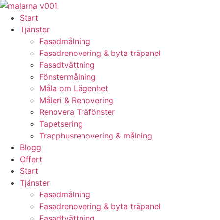
Skip
to
Start
content
Tjänster
Fasadmålning
Fasadrenovering & byta träpanel
Fasadtvättning
Fönstermålning
Måla om Lägenhet
Måleri & Renovering
Renovera Träfönster
Tapetsering
Trapphusrenovering & målning
Blogg
Offert
Start
Tjänster
Fasadmålning
Fasadrenovering & byta träpanel
Fasadtvättning