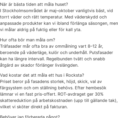
När är bästa tiden att måla huset?
I Stockholmsområdet är maj–oktober vanligtvis bäst, vid
torrt väder och rätt temperatur. Med väderskydd och
anpassade produkter kan vi ibland förlänga säsongen, men
vi målar aldrig på fuktig eller för kall yta.
Hur ofta bör man måla om?
Träfasader mår ofta bra av ommålning vart 8–12 år,
beroende på väderläge, kulör och underhåll. Putsfasader
kan ha längre intervall. Regelbunden tvätt och snabb
åtgärd av skador förlänger livslängden.
Vad kostar det att måla ett hus i Rocksta?
Priset beror på fasadens storlek, höjd, skick, val av
färgsystem och om ställning behövs. Efter hembesök
lämnar vi en fast pris-offert. ROT-avdraget ger 30%
skattereduktion på arbetskostnaden (upp till gällande tak),
vilket vi sköter direkt på fakturan.
Behöver jag förbereda något?