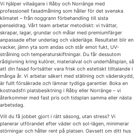
Vi hjälper villaägare i Råby och Norränge med
professionell fasadmålning som håller för det svenska
klimatet – från noggrann förbehandling till sista
penseldrag. Vårt team arbetar metodiskt: vi tvättar,
skrapar, lagar, grundar och målar med premiumfärger
anpassade efter underlag och väderläge. Resultatet blir en
vacker, jämn yta som andas och står emot fukt, UV-
strålning och temperaturskiftningar. Du får dessutom
rådgivning kring kulörer, materialval och underhållsplan, så
att din fasad fortsätter vara frisk och estetiskt tilltalande i
många år. Vi arbetar säkert med ställning och väderskydd,
är fullt försäkrade och lämnar tydliga garantier. Boka en
kostnadsfri platsbesiktning i Råby eller Norränge – vi
återkommer med fast pris och tidsplan samma eller nästa
arbetsdag.
Vill du få jobbet gjort i rätt säsong, utan stress? Vi
planerar utförandet efter väder och sol-lägen, minimerar
störningar och håller rent på platsen. Oavsett om ditt hus