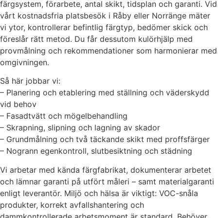
färgsystem, förarbete, antal skikt, tidsplan och garanti. Vid
vårt kostnadsfria platsbesök i Råby eller Norränge mäter
vi ytor, kontrollerar befintlig färgtyp, bedömer skick och
föreslår rätt metod. Du får dessutom kulörhjälp med
provmålning och rekommendationer som harmonierar med
omgivningen.
Så här jobbar vi:
– Planering och etablering med ställning och väderskydd
vid behov
– Fasadtvätt och mögelbehandling
– Skrapning, slipning och lagning av skador
– Grundmålning och två täckande skikt med proffsfärger
– Nogrann egenkontroll, slutbesiktning och städning
Vi arbetar med kända färgfabrikat, dokumenterar arbetet
och lämnar garanti på utfört måleri – samt materialgaranti
enligt leverantör. Miljö och hälsa är viktigt: VOC-snåla
produkter, korrekt avfallshantering och
dammkontrollerade arbetsmoment är standard. Behöver