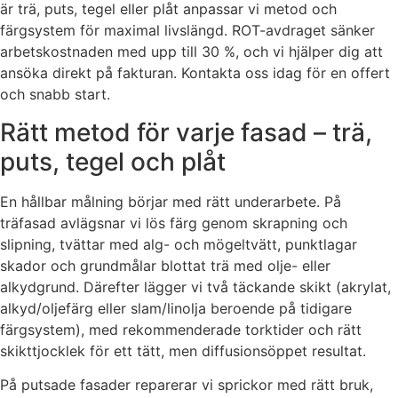
är trä, puts, tegel eller plåt anpassar vi metod och
färgsystem för maximal livslängd. ROT-avdraget sänker
arbetskostnaden med upp till 30 %, och vi hjälper dig att
ansöka direkt på fakturan. Kontakta oss idag för en offert
och snabb start.
Rätt metod för varje fasad – trä,
puts, tegel och plåt
En hållbar målning börjar med rätt underarbete. På
träfasad avlägsnar vi lös färg genom skrapning och
slipning, tvättar med alg- och mögeltvätt, punktlagar
skador och grundmålar blottat trä med olje- eller
alkydgrund. Därefter lägger vi två täckande skikt (akrylat,
alkyd/oljefärg eller slam/linolja beroende på tidigare
färgsystem), med rekommenderade torktider och rätt
skikttjocklek för ett tätt, men diffusionsöppet resultat.
På putsade fasader reparerar vi sprickor med rätt bruk,