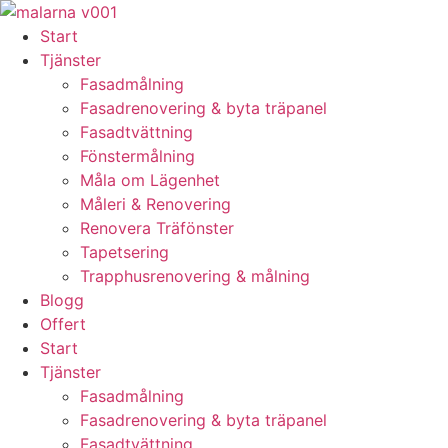
Skip
to
Start
content
Tjänster
Fasadmålning
Fasadrenovering & byta träpanel
Fasadtvättning
Fönstermålning
Måla om Lägenhet
Måleri & Renovering
Renovera Träfönster
Tapetsering
Trapphusrenovering & målning
Blogg
Offert
Start
Tjänster
Fasadmålning
Fasadrenovering & byta träpanel
Fasadtvättning