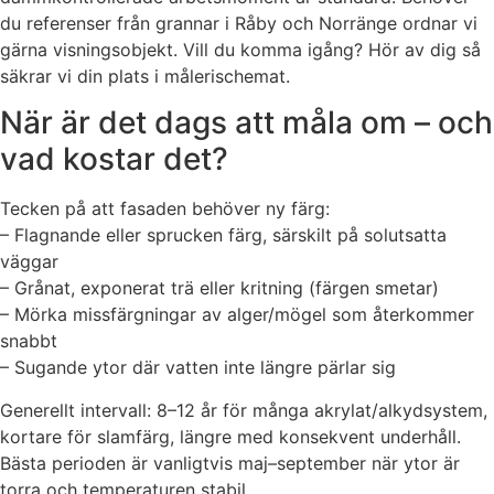
du referenser från grannar i Råby och Norränge ordnar vi
gärna visningsobjekt. Vill du komma igång? Hör av dig så
säkrar vi din plats i målerischemat.
När är det dags att måla om – och
vad kostar det?
Tecken på att fasaden behöver ny färg:
– Flagnande eller sprucken färg, särskilt på solutsatta
väggar
– Grånat, exponerat trä eller kritning (färgen smetar)
– Mörka missfärgningar av alger/mögel som återkommer
snabbt
– Sugande ytor där vatten inte längre pärlar sig
Generellt intervall: 8–12 år för många akrylat/alkydsystem,
kortare för slamfärg, längre med konsekvent underhåll.
Bästa perioden är vanligtvis maj–september när ytor är
torra och temperaturen stabil.