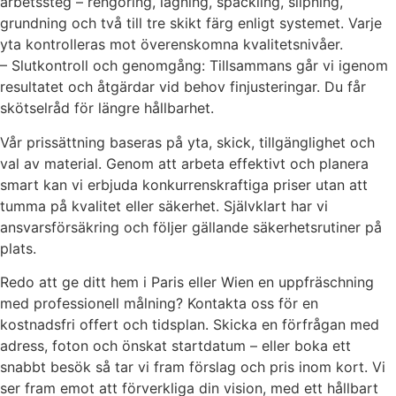
arbetssteg – rengöring, lagning, spackling, slipning,
grundning och två till tre skikt färg enligt systemet. Varje
yta kontrolleras mot överenskomna kvalitetsnivåer.
– Slutkontroll och genomgång: Tillsammans går vi igenom
resultatet och åtgärdar vid behov finjusteringar. Du får
skötselråd för längre hållbarhet.
Vår prissättning baseras på yta, skick, tillgänglighet och
val av material. Genom att arbeta effektivt och planera
smart kan vi erbjuda konkurrenskraftiga priser utan att
tumma på kvalitet eller säkerhet. Självklart har vi
ansvarsförsäkring och följer gällande säkerhetsrutiner på
plats.
Redo att ge ditt hem i Paris eller Wien en uppfräschning
med professionell målning? Kontakta oss för en
kostnadsfri offert och tidsplan. Skicka en förfrågan med
adress, foton och önskat startdatum – eller boka ett
snabbt besök så tar vi fram förslag och pris inom kort. Vi
ser fram emot att förverkliga din vision, med ett hållbart