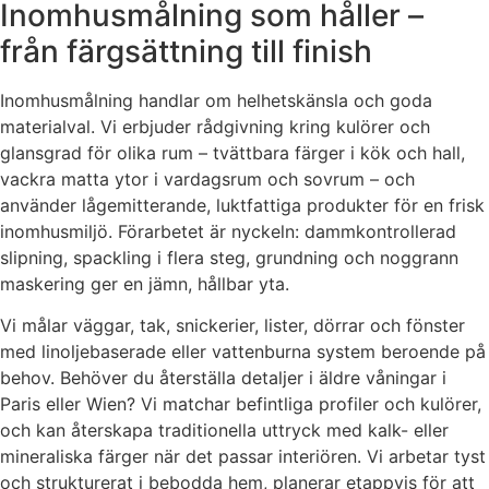
Inomhusmålning som håller –
från färgsättning till finish
Inomhusmålning handlar om helhetskänsla och goda
materialval. Vi erbjuder rådgivning kring kulörer och
glansgrad för olika rum – tvättbara färger i kök och hall,
vackra matta ytor i vardagsrum och sovrum – och
använder lågemitterande, luktfattiga produkter för en frisk
inomhusmiljö. Förarbetet är nyckeln: dammkontrollerad
slipning, spackling i flera steg, grundning och noggrann
maskering ger en jämn, hållbar yta.
Vi målar väggar, tak, snickerier, lister, dörrar och fönster
med linoljebaserade eller vattenburna system beroende på
behov. Behöver du återställa detaljer i äldre våningar i
Paris eller Wien? Vi matchar befintliga profiler och kulörer,
och kan återskapa traditionella uttryck med kalk- eller
mineraliska färger när det passar interiören. Vi arbetar tyst
och strukturerat i bebodda hem, planerar etappvis för att