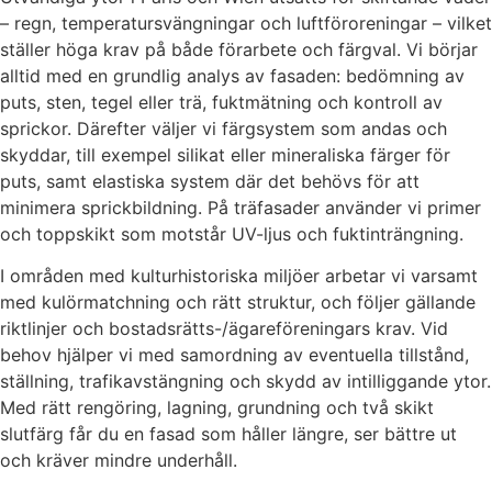
– regn, temperatursvängningar och luftföroreningar – vilket
ställer höga krav på både förarbete och färgval. Vi börjar
alltid med en grundlig analys av fasaden: bedömning av
puts, sten, tegel eller trä, fuktmätning och kontroll av
sprickor. Därefter väljer vi färgsystem som andas och
skyddar, till exempel silikat eller mineraliska färger för
puts, samt elastiska system där det behövs för att
minimera sprickbildning. På träfasader använder vi primer
och toppskikt som motstår UV-ljus och fuktinträngning.
I områden med kulturhistoriska miljöer arbetar vi varsamt
med kulörmatchning och rätt struktur, och följer gällande
riktlinjer och bostadsrätts-/ägareföreningars krav. Vid
behov hjälper vi med samordning av eventuella tillstånd,
ställning, trafikavstängning och skydd av intilliggande ytor.
Med rätt rengöring, lagning, grundning och två skikt
slutfärg får du en fasad som håller längre, ser bättre ut
och kräver mindre underhåll.