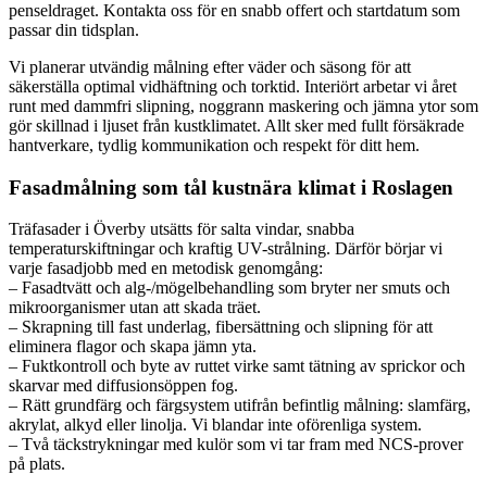
penseldraget. Kontakta oss för en snabb offert och startdatum som
passar din tidsplan.
Vi planerar utvändig målning efter väder och säsong för att
säkerställa optimal vidhäftning och torktid. Interiört arbetar vi året
runt med dammfri slipning, noggrann maskering och jämna ytor som
gör skillnad i ljuset från kustklimatet. Allt sker med fullt försäkrade
hantverkare, tydlig kommunikation och respekt för ditt hem.
Fasadmålning som tål kustnära klimat i Roslagen
Träfasader i Överby utsätts för salta vindar, snabba
temperaturskiftningar och kraftig UV-strålning. Därför börjar vi
varje fasadjobb med en metodisk genomgång:
– Fasadtvätt och alg-/mögelbehandling som bryter ner smuts och
mikroorganismer utan att skada träet.
– Skrapning till fast underlag, fibersättning och slipning för att
eliminera flagor och skapa jämn yta.
– Fuktkontroll och byte av ruttet virke samt tätning av sprickor och
skarvar med diffusionsöppen fog.
– Rätt grundfärg och färgsystem utifrån befintlig målning: slamfärg,
akrylat, alkyd eller linolja. Vi blandar inte oförenliga system.
– Två täckstrykningar med kulör som vi tar fram med NCS-prover
på plats.