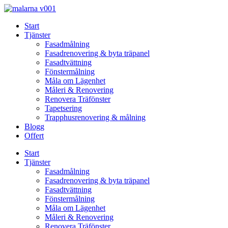
Skip
to
Start
content
Tjänster
Fasadmålning
Fasadrenovering & byta träpanel
Fasadtvättning
Fönstermålning
Måla om Lägenhet
Måleri & Renovering
Renovera Träfönster
Tapetsering
Trapphusrenovering & målning
Blogg
Offert
Start
Tjänster
Fasadmålning
Fasadrenovering & byta träpanel
Fasadtvättning
Fönstermålning
Måla om Lägenhet
Måleri & Renovering
Renovera Träfönster