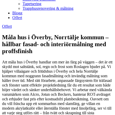
Tapetsering
Trapphusrenovering & målning
Blogg
Offert
Offert
Måla hus i Överby, Norrtälje kommun –
hållbar fasad- och interiörmålning med
proffsfinish
Att måla hus i Överby handlar om mer än färg på väggen – det är ett
skydd mot saltstänk, sol, regn och frost som Roslagen bjuder på. Vi
hjälper villaägare och fritidshus i Överby och hela Norrtälje
kommun med noggrann fasadmålning och invändig målning som
håller över tid. Med rätt förarbete, anpassade färgsystem för träfasad
och fönster samt effektiv projektledning får du ett resultat som både
höjer värdet och sänker underhållsbehovet. Vi arbetar med välkända
varumärken som Alcro, Jotun och Beckers, hanterar ROT-avdraget
och erbjuder fast pris efter kostnadsfri platsbesiktning. Oavsett om
du vill fräscha upp ett sommarhus med slamfärg, ge villan en
modern akrylatkulör eller återställa fönster med linoljefärg, ser vi till
att varje steg utförs rätt – från tvätt och skrapning till sista