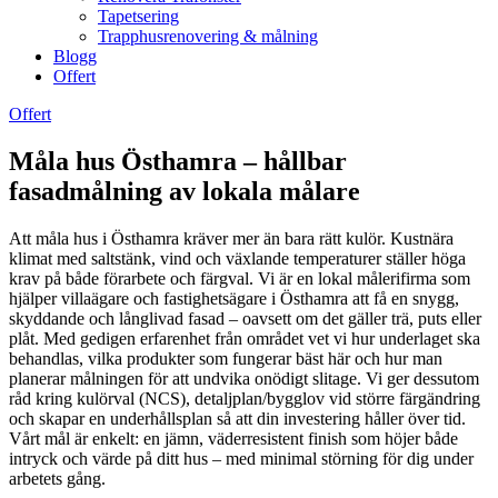
Tapetsering
Trapphusrenovering & målning
Blogg
Offert
Offert
Måla hus Östhamra – hållbar
fasadmålning av lokala målare
Att måla hus i Östhamra kräver mer än bara rätt kulör. Kustnära
klimat med saltstänk, vind och växlande temperaturer ställer höga
krav på både förarbete och färgval. Vi är en lokal målerifirma som
hjälper villaägare och fastighetsägare i Östhamra att få en snygg,
skyddande och långlivad fasad – oavsett om det gäller trä, puts eller
plåt. Med gedigen erfarenhet från området vet vi hur underlaget ska
behandlas, vilka produkter som fungerar bäst här och hur man
planerar målningen för att undvika onödigt slitage. Vi ger dessutom
råd kring kulörval (NCS), detaljplan/bygglov vid större färgändring
och skapar en underhållsplan så att din investering håller över tid.
Vårt mål är enkelt: en jämn, väderresistent finish som höjer både
intryck och värde på ditt hus – med minimal störning för dig under
arbetets gång.