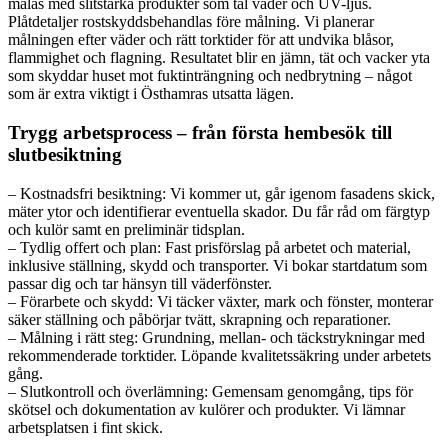
målas med slitstarka produkter som tål väder och UV-ljus.
Plåtdetaljer rostskyddsbehandlas före målning. Vi planerar
målningen efter väder och rätt torktider för att undvika blåsor,
flammighet och flagning. Resultatet blir en jämn, tät och vacker yta
som skyddar huset mot fuktinträngning och nedbrytning – något
som är extra viktigt i Östhamras utsatta lägen.
Trygg arbetsprocess – från första hembesök till
slutbesiktning
– Kostnadsfri besiktning: Vi kommer ut, går igenom fasadens skick,
mäter ytor och identifierar eventuella skador. Du får råd om färgtyp
och kulör samt en preliminär tidsplan.
– Tydlig offert och plan: Fast prisförslag på arbetet och material,
inklusive ställning, skydd och transporter. Vi bokar startdatum som
passar dig och tar hänsyn till väderfönster.
– Förarbete och skydd: Vi täcker växter, mark och fönster, monterar
säker ställning och påbörjar tvätt, skrapning och reparationer.
– Målning i rätt steg: Grundning, mellan- och täckstrykningar med
rekommenderade torktider. Löpande kvalitetssäkring under arbetets
gång.
– Slutkontroll och överlämning: Gemensam genomgång, tips för
skötsel och dokumentation av kulörer och produkter. Vi lämnar
arbetsplatsen i fint skick.