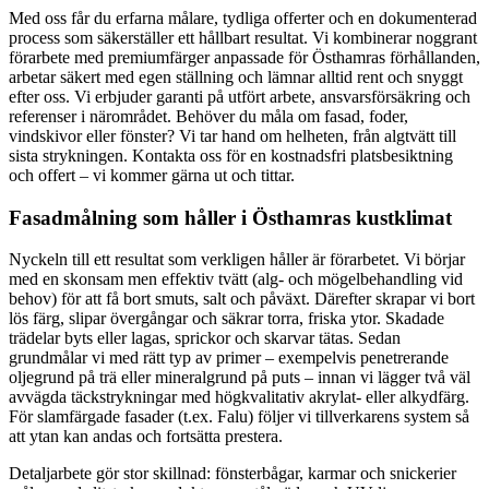
Med oss får du erfarna målare, tydliga offerter och en dokumenterad
process som säkerställer ett hållbart resultat. Vi kombinerar noggrant
förarbete med premiumfärger anpassade för Östhamras förhållanden,
arbetar säkert med egen ställning och lämnar alltid rent och snyggt
efter oss. Vi erbjuder garanti på utfört arbete, ansvarsförsäkring och
referenser i närområdet. Behöver du måla om fasad, foder,
vindskivor eller fönster? Vi tar hand om helheten, från algtvätt till
sista strykningen. Kontakta oss för en kostnadsfri platsbesiktning
och offert – vi kommer gärna ut och tittar.
Fasadmålning som håller i Östhamras kustklimat
Nyckeln till ett resultat som verkligen håller är förarbetet. Vi börjar
med en skonsam men effektiv tvätt (alg- och mögelbehandling vid
behov) för att få bort smuts, salt och påväxt. Därefter skrapar vi bort
lös färg, slipar övergångar och säkrar torra, friska ytor. Skadade
trädelar byts eller lagas, sprickor och skarvar tätas. Sedan
grundmålar vi med rätt typ av primer – exempelvis penetrerande
oljegrund på trä eller mineralgrund på puts – innan vi lägger två väl
avvägda täckstrykningar med högkvalitativ akrylat- eller alkydfärg.
För slamfärgade fasader (t.ex. Falu) följer vi tillverkarens system så
att ytan kan andas och fortsätta prestera.
Detaljarbete gör stor skillnad: fönsterbågar, karmar och snickerier