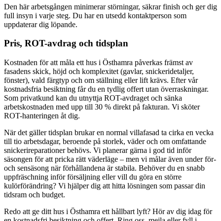
Den här arbetsgången minimerar störningar, säkrar finish och ger dig
full insyn i varje steg. Du har en utsedd kontaktperson som
uppdaterar dig löpande.
Pris, ROT-avdrag och tidsplan
Kostnaden för att måla ett hus i Östhamra påverkas främst av
fasadens skick, höjd och komplexitet (gavlar, snickeridetaljer,
fönster), vald färgtyp och om ställning eller lift krävs. Efter vår
kostnadsfria besiktning får du en tydlig offert utan överraskningar.
Som privatkund kan du utnyttja ROT-avdraget och sänka
arbetskostnaden med upp till 30 % direkt på fakturan. Vi sköter
ROT-hanteringen åt dig.
När det gäller tidsplan brukar en normal villafasad ta cirka en vecka
till tio arbetsdagar, beroende på storlek, väder och om omfattande
snickerireparationer behövs. Vi planerar gärna i god tid inför
säsongen för att pricka rätt väderläge – men vi målar även under för-
och sensäsong när förhållandena är stabila. Behöver du en snabb
uppfräschning inför försäljning eller vill du göra en större
kulörförändring? Vi hjälper dig att hitta lösningen som passar din
tidsram och budget.
Redo att ge ditt hus i Östhamra ett hållbart lyft? Hör av dig idag för
en kostnadsfri besiktning och offert. Ring oss, mejla eller fyll i