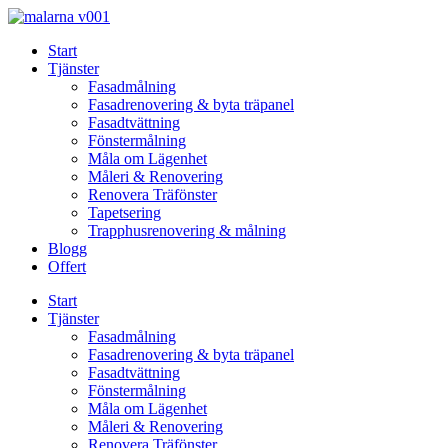
Skip
to
Start
content
Tjänster
Fasadmålning
Fasadrenovering & byta träpanel
Fasadtvättning
Fönstermålning
Måla om Lägenhet
Måleri & Renovering
Renovera Träfönster
Tapetsering
Trapphusrenovering & målning
Blogg
Offert
Start
Tjänster
Fasadmålning
Fasadrenovering & byta träpanel
Fasadtvättning
Fönstermålning
Måla om Lägenhet
Måleri & Renovering
Renovera Träfönster