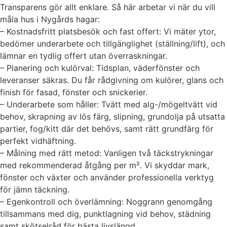
Transparens gör allt enklare. Så här arbetar vi när du vill
måla hus i Nygårds hagar:
– Kostnadsfritt platsbesök och fast offert: Vi mäter ytor,
bedömer underarbete och tillgänglighet (ställning/lift), och
lämnar en tydlig offert utan överraskningar.
– Planering och kulörval: Tidsplan, väderfönster och
leveranser säkras. Du får rådgivning om kulörer, glans och
finish för fasad, fönster och snickerier.
– Underarbete som håller: Tvätt med alg-/mögeltvätt vid
behov, skrapning av lös färg, slipning, grundolja på utsatta
partier, fog/kitt där det behövs, samt rätt grundfärg för
perfekt vidhäftning.
– Målning med rätt metod: Vanligen två täckstrykningar
med rekommenderad åtgång per m². Vi skyddar mark,
fönster och växter och använder professionella verktyg
för jämn täckning.
– Egenkontroll och överlämning: Noggrann genomgång
tillsammans med dig, punktlagning vid behov, städning
samt skötselråd för bästa livslängd.