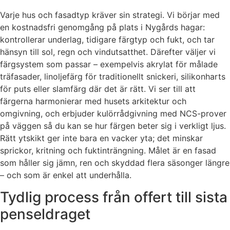
Varje hus och fasadtyp kräver sin strategi. Vi börjar med
en kostnadsfri genomgång på plats i Nygårds hagar:
kontrollerar underlag, tidigare färgtyp och fukt, och tar
hänsyn till sol, regn och vindutsatthet. Därefter väljer vi
färgsystem som passar – exempelvis akrylat för målade
träfasader, linoljefärg för traditionellt snickeri, silikonharts
för puts eller slamfärg där det är rätt. Vi ser till att
färgerna harmonierar med husets arkitektur och
omgivning, och erbjuder kulörrådgivning med NCS-prover
på väggen så du kan se hur färgen beter sig i verkligt ljus.
Rätt ytskikt ger inte bara en vacker yta; det minskar
sprickor, kritning och fuktinträngning. Målet är en fasad
som håller sig jämn, ren och skyddad flera säsonger längre
– och som är enkel att underhålla.
Tydlig process från offert till sista
penseldraget