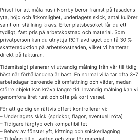
Priset för att måla hus i Norrby beror främst på fasadens
yta, höjd och åtkomlighet, underlagets skick, antal kulörer
samt om ställning krävs. Efter platsbesöket får du ett
tydligt, fast pris på arbetskostnad och material. Som
privatperson kan du utnyttja ROT-avdraget och få 30 %
skattereduktion på arbetskostnaden, vilket vi hanterar
direkt på fakturan.
Tidsmässigt planerar vi utvändig målning från vår till tidig
höst när förhållandena är bäst. En normal villa tar ofta 3–7
arbetsdagar beroende på omfattning och väder, medan
större objekt kan kräva längre tid. Invändig målning kan vi
genomföra året runt och ofta på kort varsel.
För att ge dig en rättvis offert kontrollerar vi:
– Underlagets skick (sprickor, flagor, eventuell röta)
– Tidigare färgtyp och kompatibilitet
– Behov av fönsterlyft, kittning och snickerilagning
– Tillgång till el, vatten och ytor för material