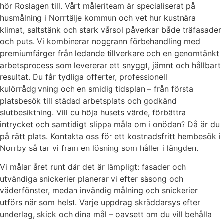
hör Roslagen till. Vårt måleriteam är specialiserat på
husmålning i Norrtälje kommun och vet hur kustnära
klimat, saltstänk och stark vårsol påverkar både träfasader
och puts. Vi kombinerar noggrann förbehandling med
premiumfärger från ledande tillverkare och en genomtänkt
arbetsprocess som levererar ett snyggt, jämnt och hållbart
resultat. Du får tydliga offerter, professionell
kulörrådgivning och en smidig tidsplan – från första
platsbesök till städad arbetsplats och godkänd
slutbesiktning. Vill du höja husets värde, förbättra
intrycket och samtidigt slippa måla om i onödan? Då är du
på rätt plats. Kontakta oss för ett kostnadsfritt hembesök i
Norrby så tar vi fram en lösning som håller i längden.
Vi målar året runt där det är lämpligt: fasader och
utvändiga snickerier planerar vi efter säsong och
väderfönster, medan invändig målning och snickerier
utförs när som helst. Varje uppdrag skräddarsys efter
underlag, skick och dina mål – oavsett om du vill behålla