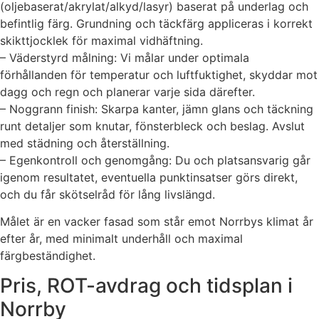
(oljebaserat/akrylat/alkyd/lasyr) baserat på underlag och
befintlig färg. Grundning och täckfärg appliceras i korrekt
skikttjocklek för maximal vidhäftning.
– Väderstyrd målning: Vi målar under optimala
förhållanden för temperatur och luftfuktighet, skyddar mot
dagg och regn och planerar varje sida därefter.
– Noggrann finish: Skarpa kanter, jämn glans och täckning
runt detaljer som knutar, fönsterbleck och beslag. Avslut
med städning och återställning.
– Egenkontroll och genomgång: Du och platsansvarig går
igenom resultatet, eventuella punktinsatser görs direkt,
och du får skötselråd för lång livslängd.
Målet är en vacker fasad som står emot Norrbys klimat år
efter år, med minimalt underhåll och maximal
färgbeständighet.
Pris, ROT-avdrag och tidsplan i
Norrby