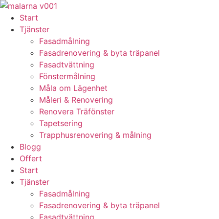
Skip
to
Start
content
Tjänster
Fasadmålning
Fasadrenovering & byta träpanel
Fasadtvättning
Fönstermålning
Måla om Lägenhet
Måleri & Renovering
Renovera Träfönster
Tapetsering
Trapphusrenovering & målning
Blogg
Offert
Start
Tjänster
Fasadmålning
Fasadrenovering & byta träpanel
Fasadtvättning