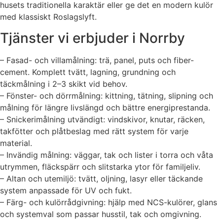
husets traditionella karaktär eller ge det en modern kulör
med klassiskt Roslagslyft.
Tjänster vi erbjuder i Norrby
– Fasad- och villamålning: trä, panel, puts och fiber-
cement. Komplett tvätt, lagning, grundning och
täckmålning i 2–3 skikt vid behov.
– Fönster- och dörrmålning: kittning, tätning, slipning och
målning för längre livslängd och bättre energiprestanda.
– Snickerimålning utvändigt: vindskivor, knutar, räcken,
takfötter och plåtbeslag med rätt system för varje
material.
– Invändig målning: väggar, tak och lister i torra och våta
utrymmen, fläckspärr och slitstarka ytor för familjeliv.
– Altan och utemiljö: tvätt, oljning, lasyr eller täckande
system anpassade för UV och fukt.
– Färg- och kulörrådgivning: hjälp med NCS-kulörer, glans
och systemval som passar husstil, tak och omgivning.