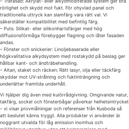
– Träfasad: Akrylat- eller alkydmodiferade system ger bra
rörlighet och skydd mot fukt. För ohyvlad panel och
traditionella uttryck kan slamfärg vara rätt val. Vi
säkerställer kompatibilitet med befintlig färg.
– Puts: Silikat- eller silikonhartsfärger med hög
diffusionsförmåga förebygger flagning och låter fasaden
andas.
– Fönster och snickerier: Linoljebaserade eller
högkvalitativa alkydsystem med rostskydd på beslag ger
hållbar kant- och ändträbehandling.
– Altan, staket och räcken: Rätt lasyr, olja eller täckfärg
skyddar mot UV-strålning och fuktinträngning och
underlättar framtida underhåll.
Vi hjälper dig även med kulörrådgivning. Omgivande natur,
takfärg, sockel och fönsterbågar påverkar helhetsintrycket
– vi visar provmålningar och referenser från Kusboda så
att beslutet känns tryggt. Alla produkter vi använder är
noggrant utvalda för låg emission inomhus och