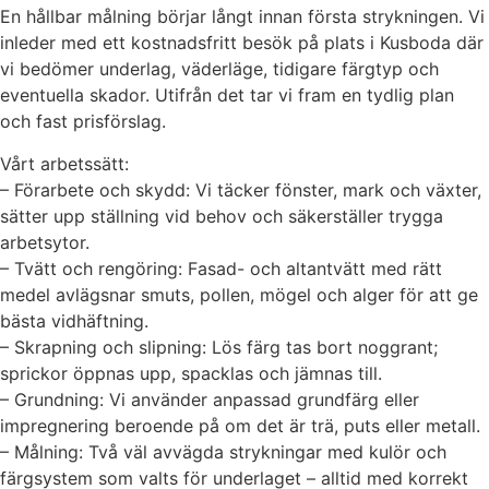
En hållbar målning börjar långt innan första strykningen. Vi
inleder med ett kostnadsfritt besök på plats i Kusboda där
vi bedömer underlag, väderläge, tidigare färgtyp och
eventuella skador. Utifrån det tar vi fram en tydlig plan
och fast prisförslag.
Vårt arbetssätt:
– Förarbete och skydd: Vi täcker fönster, mark och växter,
sätter upp ställning vid behov och säkerställer trygga
arbetsytor.
– Tvätt och rengöring: Fasad- och altantvätt med rätt
medel avlägsnar smuts, pollen, mögel och alger för att ge
bästa vidhäftning.
– Skrapning och slipning: Lös färg tas bort noggrant;
sprickor öppnas upp, spacklas och jämnas till.
– Grundning: Vi använder anpassad grundfärg eller
impregnering beroende på om det är trä, puts eller metall.
– Målning: Två väl avvägda strykningar med kulör och
färgsystem som valts för underlaget – alltid med korrekt