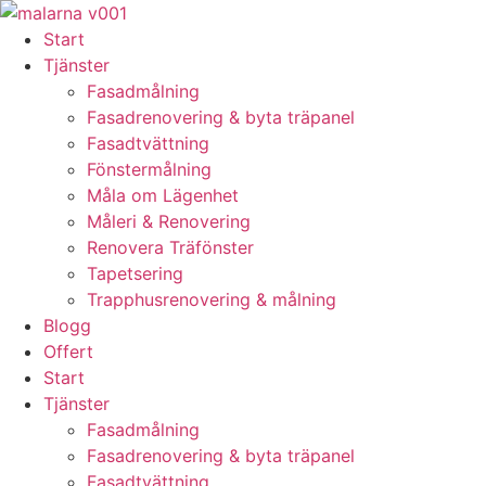
Skip
to
Start
content
Tjänster
Fasadmålning
Fasadrenovering & byta träpanel
Fasadtvättning
Fönstermålning
Måla om Lägenhet
Måleri & Renovering
Renovera Träfönster
Tapetsering
Trapphusrenovering & målning
Blogg
Offert
Start
Tjänster
Fasadmålning
Fasadrenovering & byta träpanel
Fasadtvättning