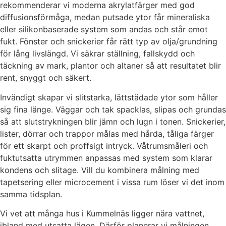
rekommenderar vi moderna akrylatfärger med god
diffusionsförmåga, medan putsade ytor får mineraliska
eller silikonbaserade system som andas och står emot
fukt. Fönster och snickerier får rätt typ av olja/grundning
för lång livslängd. Vi säkrar ställning, fallskydd och
täckning av mark, plantor och altaner så att resultatet blir
rent, snyggt och säkert.
Invändigt skapar vi slitstarka, lättstädade ytor som håller
sig fina länge. Väggar och tak spacklas, slipas och grundas
så att slutstrykningen blir jämn och lugn i tonen. Snickerier,
lister, dörrar och trappor målas med hårda, tåliga färger
för ett skarpt och proffsigt intryck. Våtrumsmåleri och
fuktutsatta utrymmen anpassas med system som klarar
kondens och slitage. Vill du kombinera målning med
tapetsering eller microcement i vissa rum löser vi det inom
samma tidsplan.
Vi vet att många hus i Kummelnäs ligger nära vattnet,
ibland med utsatta lägen. Därför planerar vi målningen