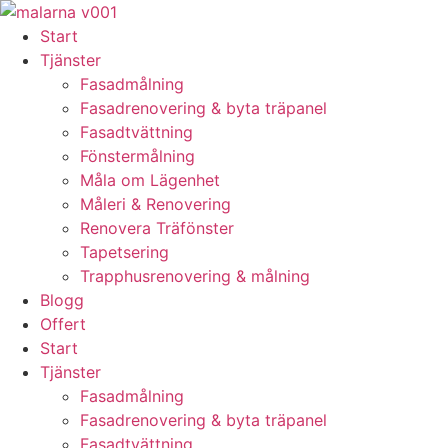
Skip
to
Start
content
Tjänster
Fasadmålning
Fasadrenovering & byta träpanel
Fasadtvättning
Fönstermålning
Måla om Lägenhet
Måleri & Renovering
Renovera Träfönster
Tapetsering
Trapphusrenovering & målning
Blogg
Offert
Start
Tjänster
Fasadmålning
Fasadrenovering & byta träpanel
Fasadtvättning