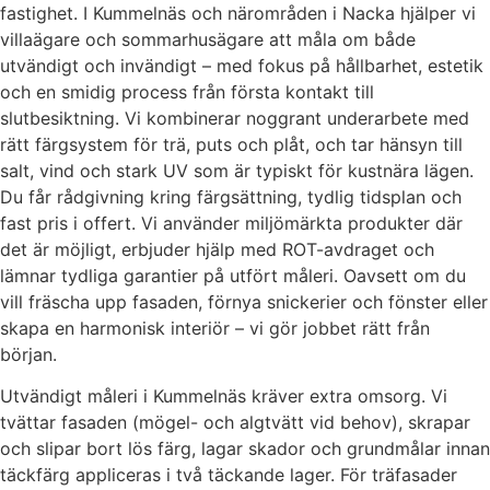
fastighet. I Kummelnäs och närområden i Nacka hjälper vi
villaägare och sommarhusägare att måla om både
utvändigt och invändigt – med fokus på hållbarhet, estetik
och en smidig process från första kontakt till
slutbesiktning. Vi kombinerar noggrant underarbete med
rätt färgsystem för trä, puts och plåt, och tar hänsyn till
salt, vind och stark UV som är typiskt för kustnära lägen.
Du får rådgivning kring färgsättning, tydlig tidsplan och
fast pris i offert. Vi använder miljömärkta produkter där
det är möjligt, erbjuder hjälp med ROT-avdraget och
lämnar tydliga garantier på utfört måleri. Oavsett om du
vill fräscha upp fasaden, förnya snickerier och fönster eller
skapa en harmonisk interiör – vi gör jobbet rätt från
början.
Utvändigt måleri i Kummelnäs kräver extra omsorg. Vi
tvättar fasaden (mögel- och algtvätt vid behov), skrapar
och slipar bort lös färg, lagar skador och grundmålar innan
täckfärg appliceras i två täckande lager. För träfasader