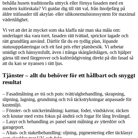
behålla husets traditionella uttryck eller förnya fasaden med en
modern kulörskala? Vi guidar dig till rätt val, från linoljefärg på
äldre träfasader till akrylat- eller silikonemulsionssystem för maximal
vädertålighet.
Vi vet att det är mycket som ska klaffa när man ska måla om:
underlaget ska vara torrt, fasaden rätt tvättad, sprickor lagade och
rätt grundfärg använd. Därför får du en tydlig plan, löpande
statusuppdateringar och ett fast pris efter platsbesök. Vi arbetar
smidigt och hänsynsfullt, även i trånga skärgårdslägen, och hjälper
gärna till med färgprover och kulörrådgivning direkt på din fasad så
att du kan se nyansen i rätt ljus.
Tjänster – allt du behöver för ett hållbart och snyggt
resultat
– Fasadmålning av trä och puts: tvätt/algbehandling, skrapning,
slipning, lagning, grundning och två täckstrykningar anpassade för
kustmiljö.
– Fönster- och snickerimålning: karmar, foder, vindskivor, räcken
och knutar med extra fokus på ändträ och fogar för lång livslängd.
– Lasyr och behandling av panel samt målning av ytterdörr och
garageport.
– Altan- och staketbehandling: oljning, pigmentering eller täcklasyr