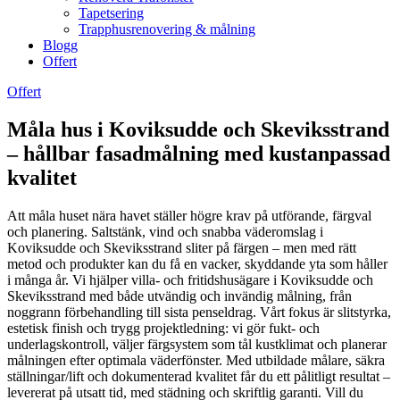
Tapetsering
Trapphusrenovering & målning
Blogg
Offert
Offert
Måla hus i Koviksudde och Skeviksstrand
– hållbar fasadmålning med kustanpassad
kvalitet
Att måla huset nära havet ställer högre krav på utförande, färgval
och planering. Saltstänk, vind och snabba väderomslag i
Koviksudde och Skeviksstrand sliter på färgen – men med rätt
metod och produkter kan du få en vacker, skyddande yta som håller
i många år. Vi hjälper villa- och fritidshusägare i Koviksudde och
Skeviksstrand med både utvändig och invändig målning, från
noggrann förbehandling till sista penseldrag. Vårt fokus är slitstyrka,
estetisk finish och trygg projektledning: vi gör fukt- och
underlagskontroll, väljer färgsystem som tål kustklimat och planerar
målningen efter optimala väderfönster. Med utbildade målare, säkra
ställningar/lift och dokumenterad kvalitet får du ett pålitligt resultat –
levererat på utsatt tid, med städning och skriftlig garanti. Vill du