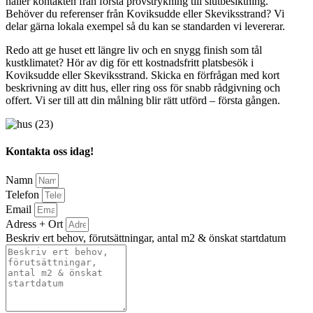
håller kontakten från första provstrykning till slutbesiktning.
Behöver du referenser från Koviksudde eller Skeviksstrand? Vi
delar gärna lokala exempel så du kan se standarden vi levererar.
Redo att ge huset ett längre liv och en snygg finish som tål
kustklimatet? Hör av dig för ett kostnadsfritt platsbesök i
Koviksudde eller Skeviksstrand. Skicka en förfrågan med kort
beskrivning av ditt hus, eller ring oss för snabb rådgivning och
offert. Vi ser till att din målning blir rätt utförd – första gången.
Kontakta oss idag!
Namn
Telefon
Email
Adress + Ort
Beskriv ert behov, förutsättningar, antal m2 & önskat startdatum