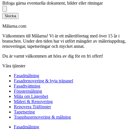
Bifoga gärna eventuella dokument, bilder eller ritningar
Skicka
Målarna.com
Välkommen till Målarna! Vi är ett måleriföretag med över 15 år i
branschen. Under den tiden har vi utfört mängder av måleriuppdrag,
renoveringar, tapetseringar och mycket annat.
Du är varmt välkommen att höra av dig för en fri offert!
Våra tjänster
Fasadmålning
Fasadrenovering & byta träpanel
Fasadtvättning
Fönstermålning
Måla om Lägenhet
Måleri & Renovering
Renovera Träfönster
Tapetsering
Trapphusrenovering & målning
Fasadmålning