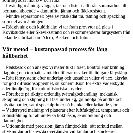
som skyddar mot UV och fukt.
– Invändig målning: väggar, tak och lister i allt från sommarhus till
permanentboende – dammfritt, jämnt och fläckresistent.
– Mindre reparationer: byte av rötskadat trä, tätning och spackling
som del av målningen.
– Rådgivning och kulörhjälp: vi tar fram provytor på plats i
Koviksudde eller Skeviksstrand och rekommenderar färgsystem från
ledande fabrikat som Alcro, Beckers och Jotun.
Vår metod – kustanpassad process för lång
hållbarhet
– Platsbesök och analys: vi mäter fukt i träet, kontrollerar kritning,
flagning och torrhalt, samt identifierar orsaker till tidigare färgsläpp.
– Rätt färgsystem: efter underlag och utsatthet väljer vi t.ex. akrylat
för god diffusionsöppenhet, silikonemulsion för extra väderskydd
eller linoljefärg för kulturhistoriska fasader.
– Förarbete på riktigt: ordentlig tvätt/algbehandling, mekanisk
skrapning och slipning till fast underlag, grundolja på ändträ och
utsatta partier, samt specialprimer på blanka eller kritande ytor.
– Väderstyrd målning: vi planerar efter luftfuktighet, temperatur och
solinstrålning för att undvika kokblåsor, skinnbildning och
flammighet.
– Utförande med precision: jämn filmtjocklek, rätt torktid mellan
strykningar och snygga övergångar vid knutar och snickerier.