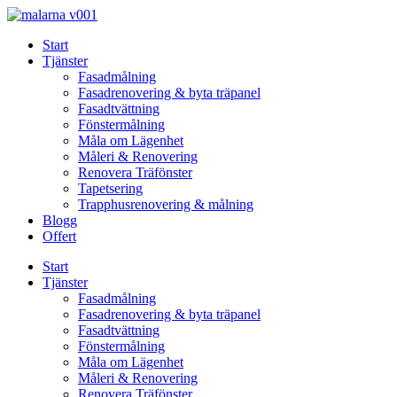
Skip
to
Start
content
Tjänster
Fasadmålning
Fasadrenovering & byta träpanel
Fasadtvättning
Fönstermålning
Måla om Lägenhet
Måleri & Renovering
Renovera Träfönster
Tapetsering
Trapphusrenovering & målning
Blogg
Offert
Start
Tjänster
Fasadmålning
Fasadrenovering & byta träpanel
Fasadtvättning
Fönstermålning
Måla om Lägenhet
Måleri & Renovering
Renovera Träfönster