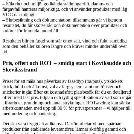
– Säkerhet och miljö: godkända ställningar/lift, damm- och
färgavfall hanteras miljöriktigt, och vi använder produkter med låg
VOC när möjligt.
– Slutbesiktning och dokumentation: tillsammans går vi igenom
resultatet, du får skötselråd och dokumentation över produkter och
kulörer för framtida underhåll.
Resultatet blir en fasad som står emot salt, vind och fukt, samtidigt
som den behåller kulören längre och kräver mindre underhåll över
tid.
Pris, offert och ROT – smidig start i Koviksudde och
Skeviksstrand
Priset för att måla hus påverkas av fasadtyp (trä/puts), ytskickets
skick, höjd och åtkomst, val av färgsystem samt om fönster och
snickerier ingår. Efter ett kostnadsfritt platsbesök får du en detaljerad
offert med fast pris, tidplan och tydlig specifikation av vad som ingår
i förarbete, grundning och antal strykningar. ROT-avdrag kan sänka
arbetskostnaden med upp till 30 % för privatpersoner – vi hjälper till
med underlag och hantering.
Det ska vara tryggt att anlita oss. Därför arbetar vi med spårbara
produkter från etablerade leverantörer, lämnar skriftlig garanti och