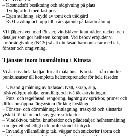
– Kostnadsfri besiktning och rådgivning på plats
– Tydlig offert med fast pris
– Egen ställning, skydd av tomt och trädgård
– ROT-avdrag och upp till 5 års garanti på fasadmålning
Vi hjälper även med fönster, vindskivor, knutbrädor, räcken och
detaljer som gör helheten komplett. Vid behov erbjuder vi
kulörrådgivning (NCS) så att din fasad harmoniserar med tak,
fönster och omgivning.
Tjänster inom husmålning i Kimsta
Vi åtar oss hela kedjan för att måla hus i Kimsta – från mindre
punktinsatser till kompletta helentreprenader för hela fasaden.
– Utvändig målning av träfasad: tvätt, skrap, slip,
träskydd/grundolja, grundfärg och två täckstrykningar.
– Puts- och tegelfasad: rengöring, lagning av sprickor, primer och
diffusionsöppna färgsystem för lång livslängd.
– Fönster- och dörrmålning: kittlagning, träskydd och slitstarka
ytskikt för tätare och snyggare snickerier.
– Vindskivor, takfot, knutbrädor och plåtdetaljer: helhetsmålning
som ger ett enhetligt och professionellt intryck.
– Invändig villamålning: tak, väggar och snickerier i torra och