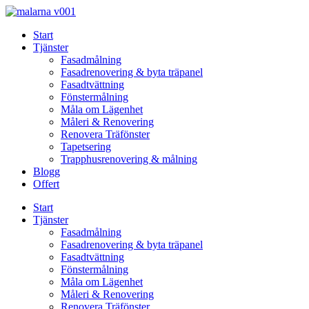
Skip
to
Start
content
Tjänster
Fasadmålning
Fasadrenovering & byta träpanel
Fasadtvättning
Fönstermålning
Måla om Lägenhet
Måleri & Renovering
Renovera Träfönster
Tapetsering
Trapphusrenovering & målning
Blogg
Offert
Start
Tjänster
Fasadmålning
Fasadrenovering & byta träpanel
Fasadtvättning
Fönstermålning
Måla om Lägenhet
Måleri & Renovering
Renovera Träfönster