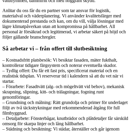
våtutrymmen, dammfritt och med noggrant skydd.
Anlitar du oss får du en partner som tar ansvar för logistik,
materialval och väderplanering. Vi använder kvalitetsfärger med
dokumenterad prestanda och kan, om du vill, välja lösningar med
lägre klimatpåverkan utan att kompromissa på hållbarhet. All
personal är försäkrad och legitimerad, vi arbetar säkert på höjd och
följer gällande branschregler.
Så arbetar vi – från offert till slutbesiktning
– Kostnadsfritt platsbesök: Vi besiktar fasaden, mäter fukthalt,
kontrollerar tidigare färgsystem och noterar eventuella skador.
– Tydlig offert: Du får ett fast pris, specificerat material och en
realistisk tidsplan. Vi reserverar tid i kalendern så att du vet när vi
startar.
– Förarbete: Fasadtvätt (alg- och mögeltvätt vid behov), mekanisk
skrapning, slipning, kitt- och trälagningar, fogning runt
genomföringar.
– Grundning och målning: Rätt grundolja och primer för underlaget
följt av två täckstrykningar med rekommenderad åtgång för full
filmbyggnad.
– Detaljarbete: Fönsterbågar, knutbrädor och plåtdetaljer får särskild
omsorg för skarpa linjer och lång hållbarhet.
– Städning och besiktning: Vi städar, återställer och går igenom