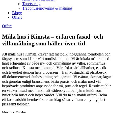
Tapetsering
Trapphusrenovering & målning
Blogg
Offert
Offert
Måla hus i Kimsta – erfaren fasad- och
villamålning som håller över tid
Att måla hus i Kimsta kräver rätt metodik, noggranna förarbeten och
färgsystem som klarar vårt nordiska klimat. Vi är lokala målare med
lång erfarenhet av både ny- och ommålning av villor, sommarhus
och radhus i Kimsta med omnejd. Vårt fokus är hållbarhet, estetik
och trygghet genom hela processen – från kostnadsfritt platsbesök
till dokumenterad slutbesiktning och garanti. Vi tvättar, skrapar, lagar
och grundar enligt branschens bästa praxis, och målar med väl
beprövade produkter anpassade för trä, puts och tegel. Resultatet blir
en vacker fasad med maximalt väderskydd och jämn kulör som
lyfter hela huset och höjer värdet. Vill du få en snabb offert? Boka
ett kostnadsfritt hembesök redan idag så tar vi fram ett tydligt fast
pris samt tidsplan.
Hos oss får du: