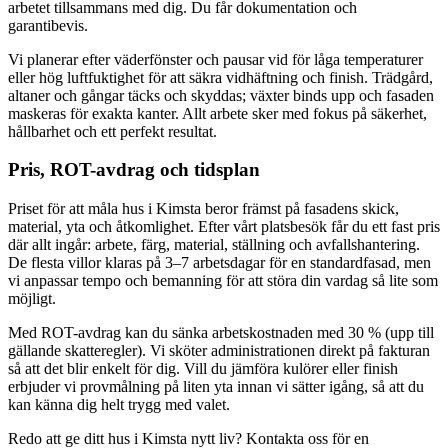
arbetet tillsammans med dig. Du får dokumentation och
garantibevis.
Vi planerar efter väderfönster och pausar vid för låga temperaturer
eller hög luftfuktighet för att säkra vidhäftning och finish. Trädgård,
altaner och gångar täcks och skyddas; växter binds upp och fasaden
maskeras för exakta kanter. Allt arbete sker med fokus på säkerhet,
hållbarhet och ett perfekt resultat.
Pris, ROT-avdrag och tidsplan
Priset för att måla hus i Kimsta beror främst på fasadens skick,
material, yta och åtkomlighet. Efter vårt platsbesök får du ett fast pris
där allt ingår: arbete, färg, material, ställning och avfallshantering.
De flesta villor klaras på 3–7 arbetsdagar för en standardfasad, men
vi anpassar tempo och bemanning för att störa din vardag så lite som
möjligt.
Med ROT-avdrag kan du sänka arbetskostnaden med 30 % (upp till
gällande skatteregler). Vi sköter administrationen direkt på fakturan
så att det blir enkelt för dig. Vill du jämföra kulörer eller finish
erbjuder vi provmålning på liten yta innan vi sätter igång, så att du
kan känna dig helt trygg med valet.
Redo att ge ditt hus i Kimsta nytt liv? Kontakta oss för en