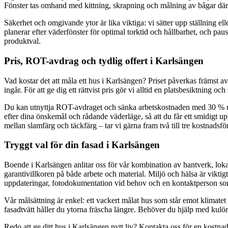
Fönster tas omhand med kittning, skrapning och målning av bågar där 
Säkerhet och omgivande ytor är lika viktiga: vi sätter upp ställning el
planerar efter väderfönster för optimal torktid och hållbarhet, och p
produktval.
Pris, ROT-avdrag och tydlig offert i Karlsängen
Vad kostar det att måla ett hus i Karlsängen? Priset påverkas främst av
ingår. För att ge dig ett rättvist pris gör vi alltid en platsbesiktning o
Du kan utnyttja ROT-avdraget och sänka arbetskostnaden med 30 % upp 
efter dina önskemål och rådande väderläge, så att du får ett smidigt up
mellan slamfärg och täckfärg – tar vi gärna fram två till tre kostnadsf
Tryggt val för din fasad i Karlsängen
Boende i Karlsängen anlitar oss för vår kombination av hantverk, loka
garantivillkoren på både arbete och material. Miljö och hälsa är viktigt
uppdateringar, fotodokumentation vid behov och en kontaktperson som
Vår målsättning är enkel: ett vackert målat hus som står emot klimat
fasadtvätt håller du ytorna fräscha längre. Behöver du hjälp med kulör
Redo att ge ditt hus i Karlsängen nytt liv? Kontakta oss för en kostna