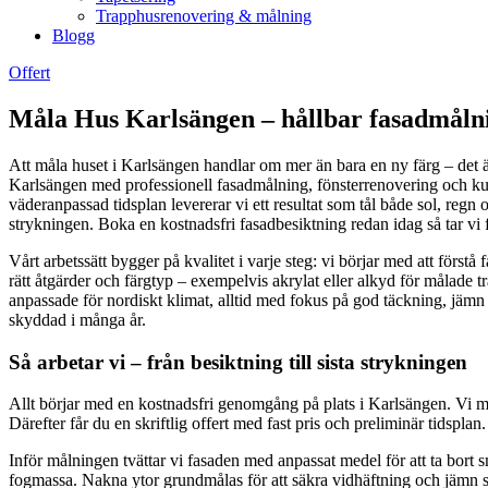
Trapphusrenovering & målning
Blogg
Offert
Måla Hus Karlsängen – hållbar fasadmålni
Att måla huset i Karlsängen handlar om mer än bara en ny färg – det är 
Karlsängen med professionell fasadmålning, fönsterrenovering och kulö
väderanpassad tidsplan levererar vi ett resultat som tål både sol, regn
strykningen. Boka en kostnadsfri fasadbesiktning redan idag så tar vi f
Vårt arbetssätt bygger på kvalitet i varje steg: vi börjar med att förs
rätt åtgärder och färgtyp – exempelvis akrylat eller alkyd för målade t
anpassade för nordiskt klimat, alltid med fokus på god täckning, jämn 
skyddad i många år.
Så arbetar vi – från besiktning till sista strykningen
Allt börjar med en kostnadsfri genomgång på plats i Karlsängen. Vi m
Därefter får du en skriftlig offert med fast pris och preliminär tidsplan.
Inför målningen tvättar vi fasaden med anpassat medel för att ta bort sm
fogmassa. Nakna ytor grundmålas för att säkra vidhäftning och jämn sug