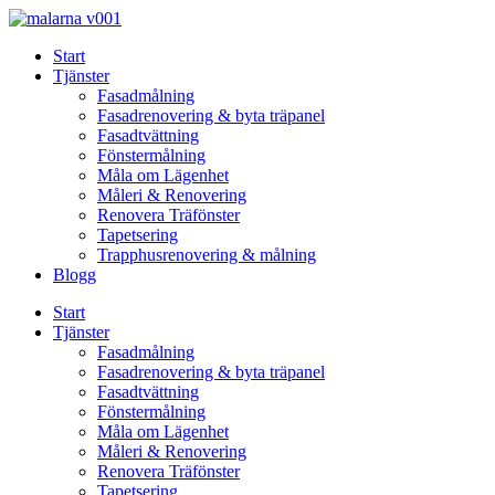
Skip
to
Start
content
Tjänster
Fasadmålning
Fasadrenovering & byta träpanel
Fasadtvättning
Fönstermålning
Måla om Lägenhet
Måleri & Renovering
Renovera Träfönster
Tapetsering
Trapphusrenovering & målning
Blogg
Start
Tjänster
Fasadmålning
Fasadrenovering & byta träpanel
Fasadtvättning
Fönstermålning
Måla om Lägenhet
Måleri & Renovering
Renovera Träfönster
Tapetsering