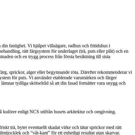
in fastighet. Vi hjälper villaägare, radhus och fritidshus i
ndling, rätt färgsystem för underlaget (trä, puts eller plåt) och en
naden och en trygg process från första besiktning till sista
 färg, sprickor, alger eller begynnande röta. Därefter rekommenderar vi
a system för puts. Vi använder etablerade varumärken och färger
lämnar tydliga skötselråd så att din fasad fortsätter vara snygg och
å kulörer enligt NCS utifrån husets arkitektur och omgivning.
iskt trä, byter eventuellt skadat virke och tätar sprickor med rätt
tjocklek och “våt-kant” för ett enhetligt resultat utan skarvar.