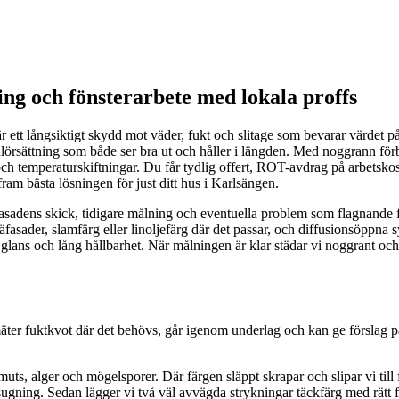
ng och fönsterarbete med lokala proffs
ett långsiktigt skydd mot väder, fukt och slitage som bevarar värdet på d
rsättning som både ser bra ut och håller i längden. Med noggrann förbeha
 och temperaturskiftningar. Du får tydlig offert, ROT-avdrag på arbetskost
ram bästa lösningen för just ditt hus i Karlsängen.
tå fasadens skick, tidigare målning och eventuella problem som flagnande
räfasader, slamfärg eller linoljefärg där det passar, och diffusionsöppn
glans och lång hållbarhet. När målningen är klar städar vi noggrant och 
äter fuktkvot där det behövs, går igenom underlag och kan ge förslag p
uts, alger och mögelsporer. Där färgen släppt skrapar och slipar vi till fr
ning. Sedan lägger vi två väl avvägda strykningar täckfärg med rätt film