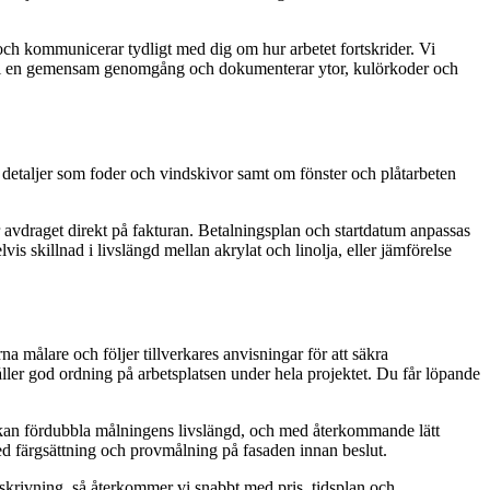
, och kommunicerar tydligt med dig om hur arbetet fortskrider. Vi
gör vi en gemensam genomgång och dokumenterar ytor, kulörkoder och
ng, detaljer som foder och vindskivor samt om fönster och plåtarbeten
 avdraget direkt på fakturan. Betalningsplan och startdatum anpassas
is skillnad i livslängd mellan akrylat och linolja, eller jämförelse
målare och följer tillverkares anvisningar för att säkra
 håller god ordning på arbetsplatsen under hela projektet. Du får löpande
l kan fördubbla målningens livslängd, och med återkommande lätt
 med färgsättning och provmålning på fasaden innan beslut.
beskrivning, så återkommer vi snabbt med pris, tidsplan och