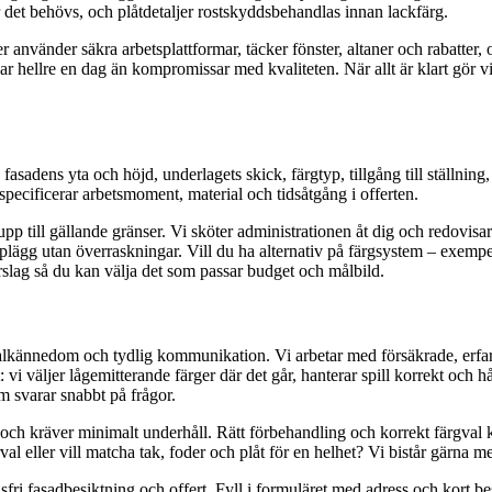
det behövs, och plåtdetaljer rostskyddsbehandlas innan lackfärg.
ler använder säkra arbetsplattformar, täcker fönster, altaner och rabatter
ausar hellre en dag än kompromissar med kvaliteten. När allt är klart 
 fasadens yta och höjd, underlagets skick, färgtyp, tillgång till ställni
ch specificerar arbetsmoment, material och tidsåtgång i offerten.
till gällande gränser. Vi sköter administrationen åt dig och redovisar
plägg utan överraskningar. Vill du ha alternativ på färgsystem – exempelv
örslag så du kan välja det som passar budget och målbild.
lkännedom och tydlig kommunikation. Vi arbetar med försäkrade, erfarna 
: vi väljer lågemitterande färger där det går, hanterar spill korrekt och
 svarar snabbt på frågor.
et och kräver minimalt underhåll. Rätt förbehandling och korrekt färgva
val eller vill matcha tak, foder och plåt för en helhet? Vi bistår gärna
dsfri fasadbesiktning och offert. Fyll i formuläret med adress och kort 