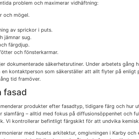
ramtida problem och maximerar vidhäftning:
r och mögel.
ing av sprickor i puts.
h jämnar sug.
 och färgdjup.
fötter och fönsterkarmar.
ljer dokumenterade säkerhetsrutiner. Under arbetets gång hål
 en kontaktperson som säkerställer att allt flyter på enligt
lång tid framöver.
n fasad
enderar produkter efter fasadtyp, tidigare färg och hur uts
ller slamfärg – alltid med fokus på diffusionsöppenhet och fu
. Vi kontrollerar befintligt färgskikt för att undvika kemisk
armonierar med husets arkitektur, omgivningen i Karby och e