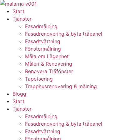
Skip
to
Start
content
Tjänster
Fasadmålning
Fasadrenovering & byta träpanel
Fasadtvättning
Fönstermålning
Måla om Lägenhet
Måleri & Renovering
Renovera Träfönster
Tapetsering
Trapphusrenovering & målning
Blogg
Start
Tjänster
Fasadmålning
Fasadrenovering & byta träpanel
Fasadtvättning
Fönstermålning