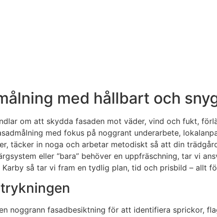
målning med hållbart och snyg
ndlar om att skydda fasaden mot väder, vind och fukt, förlä
fasadmålning med fokus på noggrant underarbete, lokalanpass
ter, täcker in noga och arbetar metodiskt så att din trädgår
gsystem eller “bara” behöver en uppfräschning, tar vi ansvar
Karby så tar vi fram en tydlig plan, tid och prisbild – allt f
 strykningen
en noggrann fasadbesiktning för att identifiera sprickor, fl