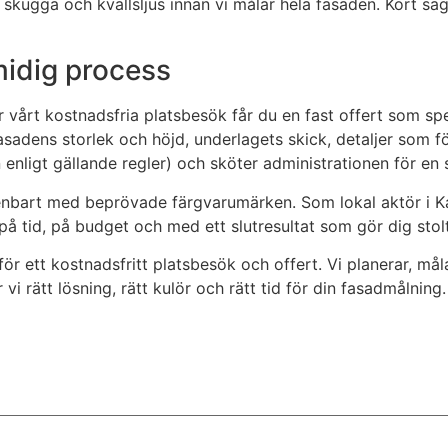
 skugga och kvällsljus innan vi målar hela fasaden. Kort sagt
midig process
r vårt kostnadsfria platsbesök får du en fast offert som sp
asadens storlek och höjd, underlagets skick, detaljer som fö
enligt gällande regler) och sköter administrationen för en 
r enbart med beprövade färgvarumärken. Som lokal aktör i Ka
 på tid, på budget och med ett slutresultat som gör dig stolt
 för ett kostnadsfritt platsbesök och offert. Vi planerar, må
i rätt lösning, rätt kulör och rätt tid för din fasadmålning.