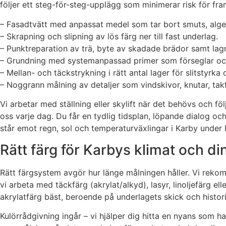
följer ett steg-för-steg-upplägg som minimerar risk för f
– Fasadtvätt med anpassat medel som tar bort smuts, alge
– Skrapning och slipning av lös färg ner till fast underlag.
– Punktreparation av trä, byte av skadade brädor samt lagn
– Grundning med systemanpassad primer som förseglar oc
– Mellan- och täckstrykning i rätt antal lager för slitstyrka
– Noggrann målning av detaljer som vindskivor, knutar, tak
Vi arbetar med ställning eller skylift när det behövs och fö
oss varje dag. Du får en tydlig tidsplan, löpande dialog och
står emot regn, sol och temperaturväxlingar i Karby under 
Rätt färg för Karbys klimat och di
Rätt färgsystem avgör hur länge målningen håller. Vi rekomm
vi arbeta med täckfärg (akrylat/alkyd), lasyr, linoljefärg e
akrylatfärg bäst, beroende på underlagets skick och historik
Kulörrådgivning ingår – vi hjälper dig hitta en nyans som h