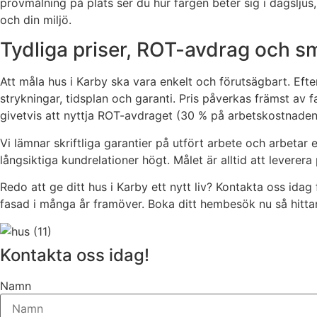
provmålning på plats ser du hur färgen beter sig i dagsljus,
och din miljö.
Tydliga priser, ROT-avdrag och s
Att måla hus i Karby ska vara enkelt och förutsägbart. Efte
strykningar, tidsplan och garanti. Pris påverkas främst av f
givetvis att nyttja ROT-avdraget (30 % på arbetskostnaden 
Vi lämnar skriftliga garantier på utfört arbete och arbeta
långsiktiga kundrelationer högt. Målet är alltid att leverera
Redo att ge ditt hus i Karby ett nytt liv? Kontakta oss idag
fasad i många år framöver. Boka ditt hembesök nu så hittar v
Kontakta oss idag!
Namn