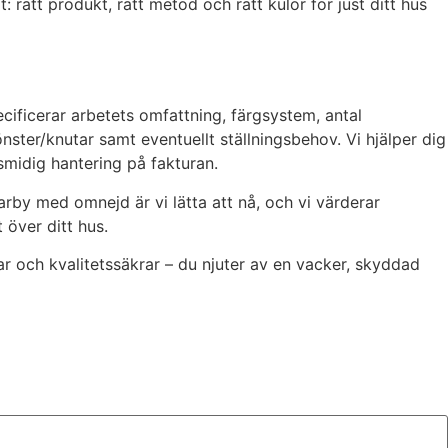
: rätt produkt, rätt metod och rätt kulör för just ditt hus
ecificerar arbetets omfattning, färgsystem, antal
nster/knutar samt eventuellt ställningsbehov. Vi hjälper dig
smidig hantering på fakturan.
rby med omnejd är vi lätta att nå, och vi värderar
 över ditt hus.
lar och kvalitetssäkrar – du njuter av en vacker, skyddad