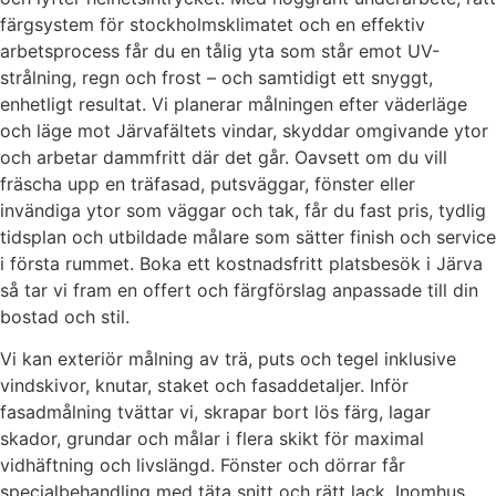
färgsystem för stockholmsklimatet och en effektiv
arbetsprocess får du en tålig yta som står emot UV-
strålning, regn och frost – och samtidigt ett snyggt,
enhetligt resultat. Vi planerar målningen efter väderläge
och läge mot Järvafältets vindar, skyddar omgivande ytor
och arbetar dammfritt där det går. Oavsett om du vill
fräscha upp en träfasad, putsväggar, fönster eller
invändiga ytor som väggar och tak, får du fast pris, tydlig
tidsplan och utbildade målare som sätter finish och service
i första rummet. Boka ett kostnadsfritt platsbesök i Järva
så tar vi fram en offert och färgförslag anpassade till din
bostad och stil.
Vi kan exteriör målning av trä, puts och tegel inklusive
vindskivor, knutar, staket och fasaddetaljer. Inför
fasadmålning tvättar vi, skrapar bort lös färg, lagar
skador, grundar och målar i flera skikt för maximal
vidhäftning och livslängd. Fönster och dörrar får
specialbehandling med täta snitt och rätt lack. Inomhus