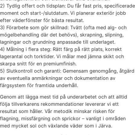
2) Tydlig offert och tidsplan: Du får fast pris, specificerade
moment och start-/slutdatum. Vi planerar exteriör jobb
efter väderfönster för bästa resultat.
3) Förarbete som gör skillnad: Tvätt (ofta med alg- och
mögelbehandling där det behövs), skrapning, slipning,
lagningar och grundning anpassade till underlaget.
4) Målning i flera steg: Rätt färg på rätt plats, korrekt
lagerantal och torktider. Vi målar med jämna skikt och
skarpa snitt för en premiumfinish.
5) Slutkontroll och garanti: Gemensam genomgång, åtgärd
av eventuella anmärkningar och dokumentation av
färgsystem för framtida underhåll.
Genom att lägga mest tid på underarbetet och att alltid
följa tillverkarens rekommendationer levererar vi ett
resultat som håller. Vår metodik minskar risken för
flagning, missfärgning och sprickor – vanligt i områden
med mycket sol och växlande väder som i Järva.