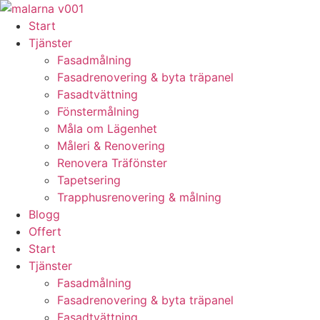
Skip
to
Start
content
Tjänster
Fasadmålning
Fasadrenovering & byta träpanel
Fasadtvättning
Fönstermålning
Måla om Lägenhet
Måleri & Renovering
Renovera Träfönster
Tapetsering
Trapphusrenovering & målning
Blogg
Offert
Start
Tjänster
Fasadmålning
Fasadrenovering & byta träpanel
Fasadtvättning