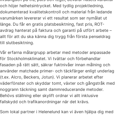
och höjer helhetsintrycket. Med tydlig projektledning,
dokumenterad kvalitetskontroll och material från ledande
varumärken levererar vi ett resultat som ser nymålat ut
länge. Du får en gratis platsbesiktning, fast pris, ROT-
avdrag hanterat på faktura och garanti på utfört arbete –
allt för att du ska känna dig trygg från första penseldrag
till slutbesiktning.
Vår erfarna målargrupp arbetar med metoder anpassade
för Stockholmsklimatet. Vi tvättar och förbehandlar
fasaden på rätt sätt, säkrar fuktnivåer innan målning och
använder matchade primer- och täckfärger enligt underlag
(t.ex. Alcro, Beckers, Jotun). Vi planerar arbetet efter
väderfönster och skyddar tomt, växter och gångstråk med
noggrann täckning samt dammreducerande metoder.
Behövs ställning eller skylift ordnar vi allt inklusive
fallskydd och trafikanordningar när det krävs.
Som lokal partner i Helenelund kan vi även hjälpa dig med