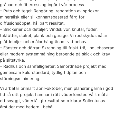
grånad och fiberresning ingår i vår process.
– Puts och tegel: Rengöring, reparation av sprickor,
mineralisk eller silikonhartsbaserad färg för
diffusionsöppet, hållbart resultat.
– Snickerier och detaljer: Vindskivor, knutar, foder,
takfötter, staket, plank och garage. Vi rostskyddsmålar
plåtdetaljer och målar hängrännor vid behov.
– Fönster och dörrar: Skrapning till friskt trä, linoljebaserad
eller modern systemmålning beroende på skick och krav
på slitstyrka.
– Radhus och samfälligheter: Samordnade projekt med
gemensam kulörstandard, tydlig tidplan och
störningsminimering.
Vi arbetar primärt april–oktober, men planerar gärna i god
tid så ditt projekt hamnar i rätt väderfönster. Vårt mål är
ett snyggt, vädertåligt resultat som klarar Sollentunas
årstider med hedern i behåll.