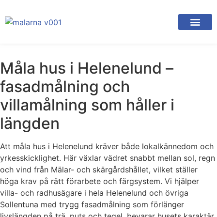
Måla hus i Helenelund –
fasadmålning och
villamålning som håller i
längden
Att måla hus i Helenelund kräver både lokalkännedom och
yrkesskicklighet. Här växlar vädret snabbt mellan sol, regn
och vind från Mälar- och skärgårdshållet, vilket ställer
höga krav på rätt förarbete och färgsystem. Vi hjälper
villa- och radhusägare i hela Helenelund och övriga
Sollentuna med trygg fasadmålning som förlänger
livslängden på trä, puts och tegel, bevarar husets karaktär