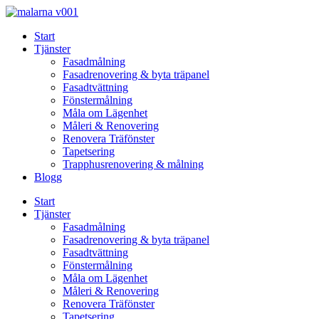
Skip
to
Start
content
Tjänster
Fasadmålning
Fasadrenovering & byta träpanel
Fasadtvättning
Fönstermålning
Måla om Lägenhet
Måleri & Renovering
Renovera Träfönster
Tapetsering
Trapphusrenovering & målning
Blogg
Start
Tjänster
Fasadmålning
Fasadrenovering & byta träpanel
Fasadtvättning
Fönstermålning
Måla om Lägenhet
Måleri & Renovering
Renovera Träfönster
Tapetsering