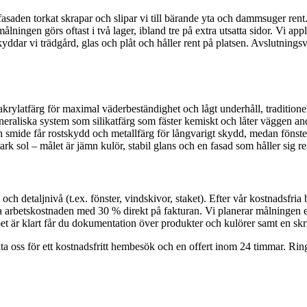
fasaden torkat skrapar och slipar vi till bärande yta och dammsuger re
gen görs oftast i två lager, ibland tre på extra utsatta sidor. Vi appli
kyddar vi trädgård, glas och plåt och håller rent på platsen. Avslutning
krylatfärg för maximal väderbeständighet och lågt underhåll, traditionell
eraliska system som silikatfärg som fäster kemiskt och låter väggen anda
h smide får rostskydd och metallfärg för långvarigt skydd, medan fönste
k sol – målet är jämn kulör, stabil glans och en fasad som håller sig re
och detaljnivå (t.ex. fönster, vindskivor, staket). Efter vår kostnadsfria
rbetskostnaden med 30 % direkt på fakturan. Vi planerar målningen efte
bbet är klart får du dokumentation över produkter och kulörer samt en skrif
a oss för ett kostnadsfritt hembesök och en offert inom 24 timmar. Ring os