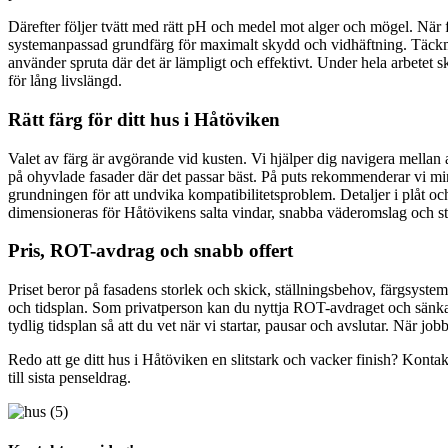
Därefter följer tvätt med rätt pH och medel mot alger och mögel. När 
systemanpassad grundfärg för maximalt skydd och vidhäftning. Täckmålnin
använder spruta där det är lämpligt och effektivt. Under hela arbetet s
för lång livslängd.
Rätt färg för ditt hus i Håtöviken
Valet av färg är avgörande vid kusten. Vi hjälper dig navigera mellan a
på ohyvlade fasader där det passar bäst. På puts rekommenderar vi min
grundningen för att undvika kompatibilitetsproblem. Detaljer i plåt oc
dimensioneras för Håtövikens salta vindar, snabba väderomslag och star
Pris, ROT-avdrag och snabb offert
Priset beror på fasadens storlek och skick, ställningsbehov, färgsystem 
och tidsplan. Som privatperson kan du nyttja ROT-avdraget och sänka a
tydlig tidsplan så att du vet när vi startar, pausar och avslutar. När jo
Redo att ge ditt hus i Håtöviken en slitstark och vacker finish? Kontakt
till sista penseldrag.