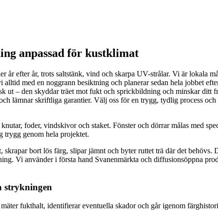
ning anpassad för kustklimat
ler år efter år, trots saltstänk, vind och skarpa UV-strålar. Vi är lokal
 alltid med en noggrann besiktning och planerar sedan hela jobbet efter 
tisk ut – den skyddar träet mot fukt och sprickbildning och minskar ditt
h lämnar skriftliga garantier. Välj oss för en trygg, tydlig process och e
knutar, foder, vindskivor och staket. Fönster och dörrar målas med speci
ig trygg genom hela projektet.
skrapar bort lös färg, slipar jämnt och byter ruttet trä där det behövs. D
gning. Vi använder i första hand Svanenmärkta och diffusionsöppna pro
ta strykningen
mäter fukthalt, identifierar eventuella skador och går igenom färghistorik