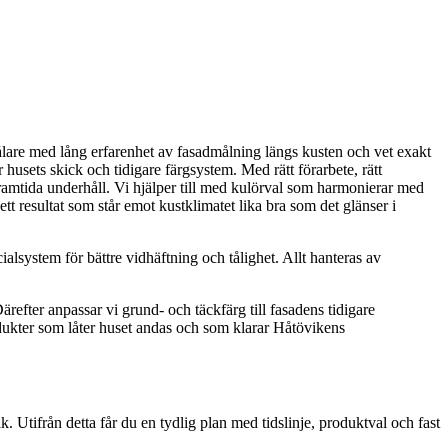
a målare med lång erfarenhet av fasadmålning längs kusten och vet exakt
husets skick och tidigare färgsystem. Med rätt förarbete, rätt
 framtida underhåll. Vi hjälper till med kulörval som harmonierar med
tt resultat som står emot kustklimatet lika bra som det glänser i
alsystem för bättre vidhäftning och tålighet. Allt hanteras av
ärefter anpassar vi grund- och täckfärg till fasadens tidigare
dukter som låter huset andas och som klarar Håtövikens
. Utifrån detta får du en tydlig plan med tidslinje, produktval och fast