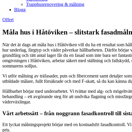
Trapphusrenovering & målning
Blogg
Offert
Måla hus i Håtöviken – slitstark fasadmål
När det är dags att måla hus i Håtöviken vill du ha ett resultat som hål
hur underlag, färgtyp och väder påverkar hållbarheten. Därför börjar vi
grundfärg och rätt antal lager får du en fasad som inte bara ser fantas
omgivningen i Håtöviken, arbetar säkert med ställning och fallskydd, oc
sommarens solljus.
Vi utför målning av träfasader, puts och fibercement samt detaljer som 
utbildade målare, fullt försäkrade och med F-skatt, så du kan känna d
Hållbarhet börjar med underarbetet. Vi tvättar med alg- och mögeltvätt, 
behandling – ett avgörande steg för att undvika flagning och missfär
väderväxlingar.
Vårt arbetssätt – från noggrann fasadkontroll till sis
Ett lyckat målningsprojekt börjar med en kostnadsfri fasadkontroll. Vi 
pris.