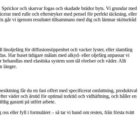
nt. Sprickor och skarvar fogas och skadade brädor byts. Vi grundar med
cerar med rulle och efterstryker med pensel för perfekt täckning, eller
svis går vi igenom resultatet tillsammans med dig och lämnar skötselråd
 linoljefärg för diffusionsöppenhet och vacker lyster, eller slamfärg
s. Har huset tidigare målats med alkyd- eller oljefärg anpassar vi
r behandlas med elastiska system som tål rörelser och väder. Allt
n längre.
 besiktning får du en fast offert med specificerat omfattning, produktval
r väder och årstid för optimal torktid och vidhäftning, och håller en
tlig garanti på utfört arbete.
s eller fyll i formuläret – så tar vi hand om resten, från första tvätt