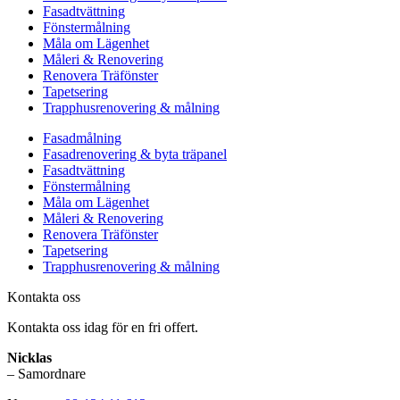
Fasadtvättning
Fönstermålning
Måla om Lägenhet
Måleri & Renovering
Renovera Träfönster
Tapetsering
Trapphusrenovering & målning
Fasadmålning
Fasadrenovering & byta träpanel
Fasadtvättning
Fönstermålning
Måla om Lägenhet
Måleri & Renovering
Renovera Träfönster
Tapetsering
Trapphusrenovering & målning
Kontakta oss
Kontakta oss idag för en fri offert.
Nicklas
– Samordnare