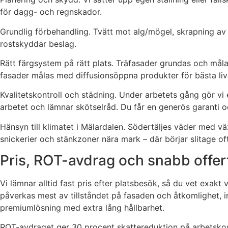
för dagg- och regnskador.
Grundlig förbehandling. Tvätt mot alg/mögel, skrapning av lö
rostskyddar beslag.
Rätt färgsystem på rätt plats. Träfasader grundas och måla
fasader målas med diffusionsöppna produkter för bästa livs
Kvalitetskontroll och städning. Under arbetets gång gör 
arbetet och lämnar skötselråd. Du får en generös garanti oc
Hänsyn till klimatet i Mälardalen. Södertäljes väder med väx
snickerier och stänkzoner nära mark – där börjar slitage oft
Pris, ROT-avdrag och snabb offert 
Vi lämnar alltid fast pris efter platsbesök, så du vet exakt v
påverkas mest av tillståndet på fasaden och åtkomlighet, int
premiumlösning med extra lång hållbarhet.
ROT-avdraget ger 30 procent skattereduktion på arbetskostn