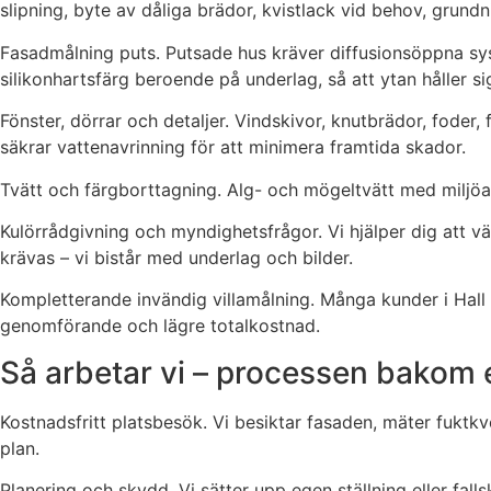
slipning, byte av dåliga brädor, kvistlack vid behov, grun
Fasadmålning puts. Putsade hus kräver diffusionsöppna syst
silikonhartsfärg beroende på underlag, så att ytan håller sig
Fönster, dörrar och detaljer. Vindskivor, knutbrädor, foder
säkrar vattenavrinning för att minimera framtida skador.
Tvätt och färgborttagning. Alg- och mögeltvätt med miljöa
Kulörrådgivning och myndighetsfrågor. Vi hjälper dig att vä
krävas – vi bistår med underlag och bilder.
Kompletterande invändig villamålning. Många kunder i Hall p
genomförande och lägre totalkostnad.
Så arbetar vi – processen bakom et
Kostnadsfritt platsbesök. Vi besiktar fasaden, mäter fuktk
plan.
Planering och skydd. Vi sätter upp egen ställning eller fal