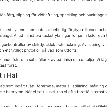
s färg, slipning för vidhäftning, spackling och punktlagning 
s med system som matchar befintlig färgtyp (till exempel ak
längd. Alltid minst två täckstrykningar för jämn kulör och 
vi egenkontroller av skikttjocklek och täckning. Avslutni
h ett tydligt protokoll på vad som utförts.
lande fukt och sol ställer krav på finish och detaljer. Vi l
ast först.
i Hall
ad som ingår: tvätt, förarbete, material, ställning, målning o
e bara ytan. När vi sett huset kan vi ofta föreslå alternativ
aden för dig som bor i permanentbostad, vilket vi självkla