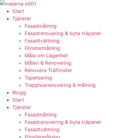
Skip
to
Start
content
Tjänster
Fasadmålning
Fasadrenovering & byta träpanel
Fasadtvättning
Fönstermålning
Måla om Lägenhet
Måleri & Renovering
Renovera Träfönster
Tapetsering
Trapphusrenovering & målning
Blogg
Start
Tjänster
Fasadmålning
Fasadrenovering & byta träpanel
Fasadtvättning
Fönstermålning