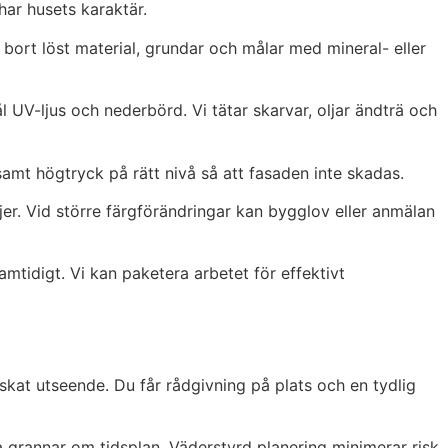
har husets karaktär.
bort löst material, grundar och målar med mineral- eller
l UV-ljus och nederbörd. Vi tätar skarvar, oljar ändträ och
mt högtryck på rätt nivå så att fasaden inte skadas.
njer. Vid större färgförändringar kan bygglov eller anmälan
mtidigt. Vi kan paketera arbetet för effektivt
kat utseende. Du får rådgivning på plats och en tydlig
na grannar om tidsplan. Väderstyrd planering minimerar risk