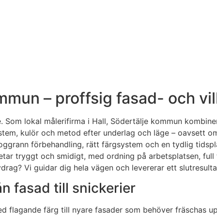
ommun – proffsig fasad- och vi
e. Som lokal målerifirma i Hall, Södertälje kommun kombine
system, kulör och metod efter underlag och läge – oavsett om
noggrann förbehandling, rätt färgsystem och en tydlig tidspl
betar tryggt och smidigt, med ordning på arbetsplatsen, full
drag? Vi guidar dig hela vägen och levererar ett slutresulta
n fasad till snickerier
ed flagande färg till nyare fasader som behöver fräschas up