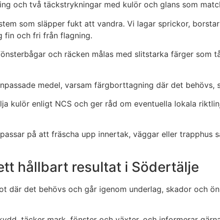
dning och två täckstrykningar med kulör och glans som matc
em som släpper fukt att vandra. Vi lagar sprickor, borstar 
 fin och fri från flagning.
, fönsterbågar och räcken målas med slitstarka färger som tå
npassade medel, varsam färgborttagning där det behövs, sa
lja kulör enligt NCS och ger råd om eventuella lokala riktli
assar på att fräscha upp innertak, väggar eller trapphus sa
t hållbart resultat i Södertälje
vot där det behövs och går igenom underlag, skador och öns
lskydd, täcker mark, fönster och växter, och informerar gär