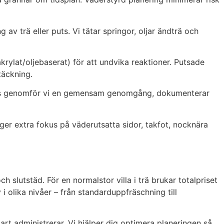
av trä eller puts. Vi tätar springor, oljar ändträ och
rylat/oljebaserat) för att undvika reaktioner. Putsade
täckning.
ngsvis genomför vi en gemensam genomgång, dokumenterar
ägger extra fokus på väderutsatta sidor, takfot, nocknära
ch slutstäd. För en normalstor villa i trä brukar totalpriset
 i olika nivåer – från standarduppfräschning till
rt administrerar. Vi hjälper dig optimera planeringen så