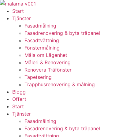
Skip
to
Start
content
Tjänster
Fasadmålning
Fasadrenovering & byta träpanel
Fasadtvättning
Fönstermålning
Måla om Lägenhet
Måleri & Renovering
Renovera Träfönster
Tapetsering
Trapphusrenovering & målning
Blogg
Offert
Start
Tjänster
Fasadmålning
Fasadrenovering & byta träpanel
Fasadtvättning