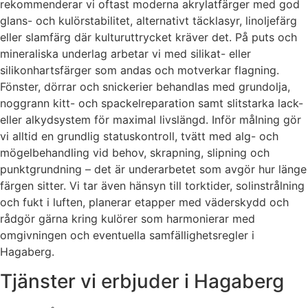
rekommenderar vi oftast moderna akrylatfärger med god
glans- och kulörstabilitet, alternativt täcklasyr, linoljefärg
eller slamfärg där kulturuttrycket kräver det. På puts och
mineraliska underlag arbetar vi med silikat- eller
silikonhartsfärger som andas och motverkar flagning.
Fönster, dörrar och snickerier behandlas med grundolja,
noggrann kitt- och spackelreparation samt slitstarka lack-
eller alkydsystem för maximal livslängd. Inför målning gör
vi alltid en grundlig statuskontroll, tvätt med alg- och
mögelbehandling vid behov, skrapning, slipning och
punktgrundning – det är underarbetet som avgör hur länge
färgen sitter. Vi tar även hänsyn till torktider, solinstrålning
och fukt i luften, planerar etapper med väderskydd och
rådgör gärna kring kulörer som harmonierar med
omgivningen och eventuella samfällighetsregler i
Hagaberg.
Tjänster vi erbjuder i Hagaberg