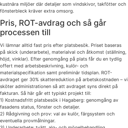
kustnära miljöer där detaljer som vindskivor, takfötter och
fönsterbleck kräver extra omsorg.
Pris, ROT-avdrag och så går
processen till
Vi lämnar alltid fast pris efter platsbesök. Priset baseras
på skick (underarbete), materialval och åtkomst (ställning,
höjd, vinklar). Efter genomgång på plats får du en tydlig
offert med arbetsbeskrivning, kulör- och
materialspecifikation samt preliminär tidsplan. ROT-
avdraget ger 30% skattereduktion på arbetskostnaden – vi
sköter administrationen så att avdraget syns direkt på
fakturan. Så här går ett typiskt projekt till:
1) Kostnadsfritt platsbesök i Hagaberg: genomgång av
fasadens status, fönster och detaljer.
2) Rådgivning och prov: val av kulör, färgsystem och
eventuella provmålningar.
3) Underarbete: tvätt, alg- och mögelbehandling,