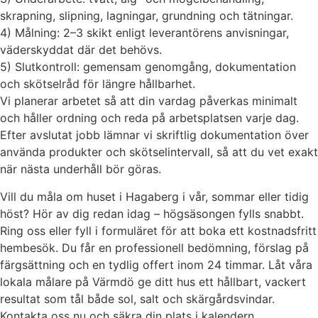
skrapning, slipning, lagningar, grundning och tätningar.
4) Målning: 2–3 skikt enligt leverantörens anvisningar,
väderskyddat där det behövs.
5) Slutkontroll: gemensam genomgång, dokumentation
och skötselråd för längre hållbarhet.
Vi planerar arbetet så att din vardag påverkas minimalt
och håller ordning och reda på arbetsplatsen varje dag.
Efter avslutat jobb lämnar vi skriftlig dokumentation över
använda produkter och skötselintervall, så att du vet exakt
när nästa underhåll bör göras.
Vill du måla om huset i Hagaberg i vår, sommar eller tidig
höst? Hör av dig redan idag – högsäsongen fylls snabbt.
Ring oss eller fyll i formuläret för att boka ett kostnadsfritt
hembesök. Du får en professionell bedömning, förslag på
färgsättning och en tydlig offert inom 24 timmar. Låt våra
lokala målare på Värmdö ge ditt hus ett hållbart, vackert
resultat som tål både sol, salt och skärgårdsvindar.
Kontakta oss nu och säkra din plats i kalendern.