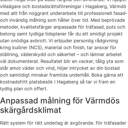
villaägare och bostadsrättsföreningar i Hagaberg, Värmdö
med allt från noggrant underarbete till professionell fasad-
och invändig målning som håller över tid. Med beprövade
metoder, kvalitetsfärger anpassade för träfasad, puts och
betong samt tydliga tidsplaner får du ett smidigt projekt
utan onödiga avbrott. Vi erbjuder personlig rådgivning
kring kulörer (NCS), material och finish, tar ansvar för
ställning, väderskydd och säkerhet – och lämnar arbetet
väl dokumenterat. Resultatet blir en vacker, tålig yta som
står emot väder och vind, höjer intrycket av din bostad
och samtidigt minskar framtida underhåll. Boka gärna ett
kostnadsfritt platsbesök i Hagaberg så tar vi fram en
tydlig plan och offert.
Anpassad målning för Värmdös
skärgårdsklimat
Rätt system för rätt underlag är avgörande. För träfasader