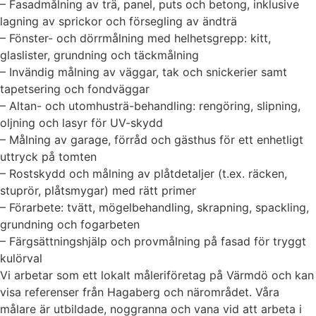
– Fasadmålning av trä, panel, puts och betong, inklusive
lagning av sprickor och försegling av ändträ
– Fönster- och dörrmålning med helhetsgrepp: kitt,
glaslister, grundning och täckmålning
– Invändig målning av väggar, tak och snickerier samt
tapetsering och fondväggar
– Altan- och utomhusträ-behandling: rengöring, slipning,
oljning och lasyr för UV-skydd
– Målning av garage, förråd och gästhus för ett enhetligt
uttryck på tomten
– Rostskydd och målning av plåtdetaljer (t.ex. räcken,
stuprör, plåtsmygar) med rätt primer
– Förarbete: tvätt, mögelbehandling, skrapning, spackling,
grundning och fogarbeten
– Färgsättningshjälp och provmålning på fasad för tryggt
kulörval
Vi arbetar som ett lokalt måleriföretag på Värmdö och kan
visa referenser från Hagaberg och närområdet. Våra
målare är utbildade, noggranna och vana vid att arbeta i