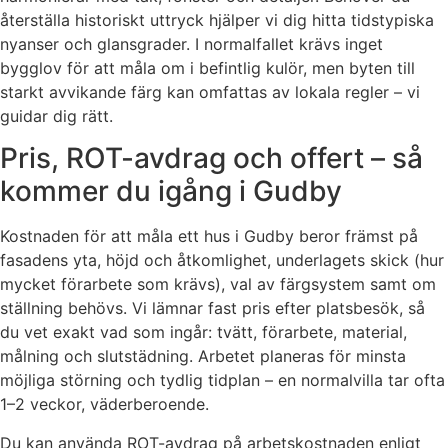
återställa historiskt uttryck hjälper vi dig hitta tidstypiska
nyanser och glansgrader. I normalfallet krävs inget
bygglov för att måla om i befintlig kulör, men byten till
starkt avvikande färg kan omfattas av lokala regler – vi
guidar dig rätt.
Pris, ROT-avdrag och offert – så
kommer du igång i Gudby
Kostnaden för att måla ett hus i Gudby beror främst på
fasadens yta, höjd och åtkomlighet, underlagets skick (hur
mycket förarbete som krävs), val av färgsystem samt om
ställning behövs. Vi lämnar fast pris efter platsbesök, så
du vet exakt vad som ingår: tvätt, förarbete, material,
målning och slutstädning. Arbetet planeras för minsta
möjliga störning och tydlig tidplan – en normalvilla tar ofta
1–2 veckor, väderberoende.
Du kan använda ROT-avdrag på arbetskostnaden enligt