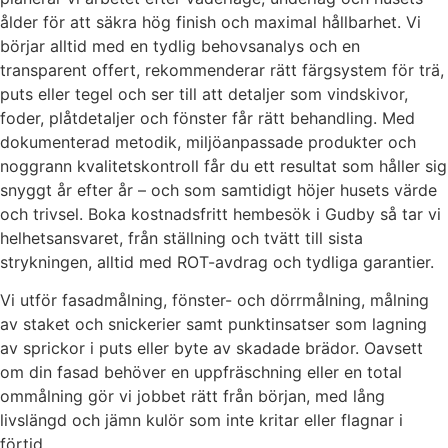
ålder för att säkra hög finish och maximal hållbarhet. Vi
börjar alltid med en tydlig behovsanalys och en
transparent offert, rekommenderar rätt färgsystem för trä,
puts eller tegel och ser till att detaljer som vindskivor,
foder, plåtdetaljer och fönster får rätt behandling. Med
dokumenterad metodik, miljöanpassade produkter och
noggrann kvalitetskontroll får du ett resultat som håller sig
snyggt år efter år – och som samtidigt höjer husets värde
och trivsel. Boka kostnadsfritt hembesök i Gudby så tar vi
helhetsansvaret, från ställning och tvätt till sista
strykningen, alltid med ROT-avdrag och tydliga garantier.
Vi utför fasadmålning, fönster- och dörrmålning, målning
av staket och snickerier samt punktinsatser som lagning
av sprickor i puts eller byte av skadade brädor. Oavsett
om din fasad behöver en uppfräschning eller en total
ommålning gör vi jobbet rätt från början, med lång
livslängd och jämn kulör som inte kritar eller flagnar i
förtid.