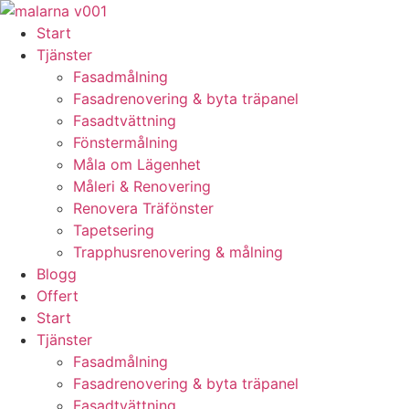
Skip
to
Start
content
Tjänster
Fasadmålning
Fasadrenovering & byta träpanel
Fasadtvättning
Fönstermålning
Måla om Lägenhet
Måleri & Renovering
Renovera Träfönster
Tapetsering
Trapphusrenovering & målning
Blogg
Offert
Start
Tjänster
Fasadmålning
Fasadrenovering & byta träpanel
Fasadtvättning