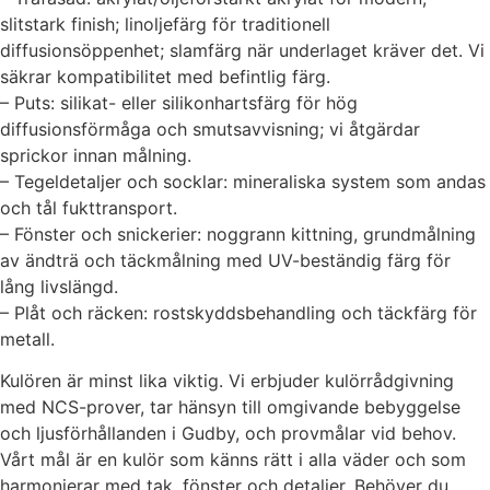
slitstark finish; linoljefärg för traditionell
diffusionsöppenhet; slamfärg när underlaget kräver det. Vi
säkrar kompatibilitet med befintlig färg.
– Puts: silikat- eller silikonhartsfärg för hög
diffusionsförmåga och smutsavvisning; vi åtgärdar
sprickor innan målning.
– Tegeldetaljer och socklar: mineraliska system som andas
och tål fukttransport.
– Fönster och snickerier: noggrann kittning, grundmålning
av ändträ och täckmålning med UV-beständig färg för
lång livslängd.
– Plåt och räcken: rostskyddsbehandling och täckfärg för
metall.
Kulören är minst lika viktig. Vi erbjuder kulörrådgivning
med NCS-prover, tar hänsyn till omgivande bebyggelse
och ljusförhållanden i Gudby, och provmålar vid behov.
Vårt mål är en kulör som känns rätt i alla väder och som
harmonierar med tak, fönster och detaljer. Behöver du