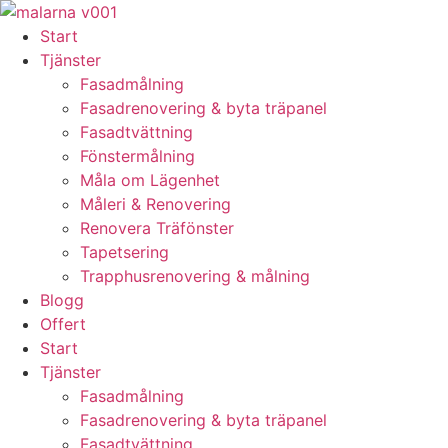
Skip
to
Start
content
Tjänster
Fasadmålning
Fasadrenovering & byta träpanel
Fasadtvättning
Fönstermålning
Måla om Lägenhet
Måleri & Renovering
Renovera Träfönster
Tapetsering
Trapphusrenovering & målning
Blogg
Offert
Start
Tjänster
Fasadmålning
Fasadrenovering & byta träpanel
Fasadtvättning