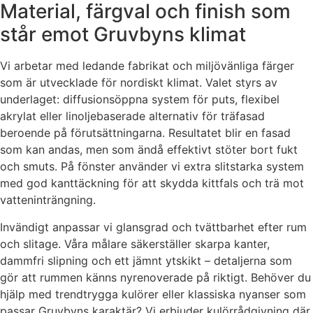
Material, färgval och finish som
står emot Gruvbyns klimat
Vi arbetar med ledande fabrikat och miljövänliga färger
som är utvecklade för nordiskt klimat. Valet styrs av
underlaget: diffusionsöppna system för puts, flexibel
akrylat eller linoljebaserade alternativ för träfasad
beroende på förutsättningarna. Resultatet blir en fasad
som kan andas, men som ändå effektivt stöter bort fukt
och smuts. På fönster använder vi extra slitstarka system
med god kanttäckning för att skydda kittfals och trä mot
vatteninträngning.
Invändigt anpassar vi glansgrad och tvättbarhet efter rum
och slitage. Våra målare säkerställer skarpa kanter,
dammfri slipning och ett jämnt ytskikt – detaljerna som
gör att rummen känns nyrenoverade på riktigt. Behöver du
hjälp med trendtrygga kulörer eller klassiska nyanser som
passar Gruvbyns karaktär? Vi erbjuder kulörrådgivning där