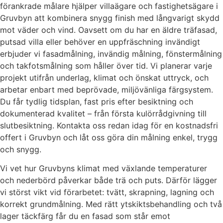
förankrade målare hjälper villaägare och fastighetsägare i
Gruvbyn att kombinera snygg finish med långvarigt skydd
mot väder och vind. Oavsett om du har en äldre träfasad,
putsad villa eller behöver en uppfräschning invändigt
erbjuder vi fasadmålning, invändig målning, fönstermålning
och takfotsmålning som håller över tid. Vi planerar varje
projekt utifrån underlag, klimat och önskat uttryck, och
arbetar enbart med beprövade, miljövänliga färgsystem.
Du får tydlig tidsplan, fast pris efter besiktning och
dokumenterad kvalitet – från första kulörrådgivning till
slutbesiktning. Kontakta oss redan idag för en kostnadsfri
offert i Gruvbyn och låt oss göra din målning enkel, trygg
och snygg.
Vi vet hur Gruvbyns klimat med växlande temperaturer
och nederbörd påverkar både trä och puts. Därför lägger
vi störst vikt vid förarbetet: tvätt, skrapning, lagning och
korrekt grundmålning. Med rätt ytskiktsbehandling och två
lager täckfärg får du en fasad som står emot