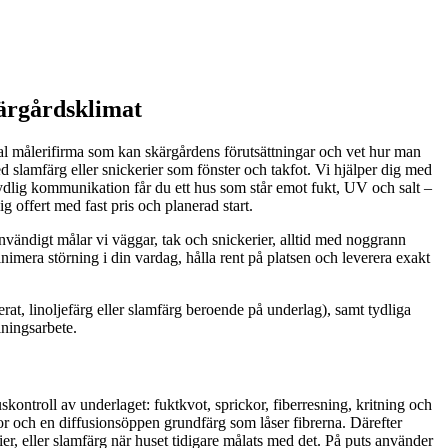
kärgårdsklimat
okal målerifirma som kan skärgårdens förutsättningar och vet hur man
med slamfärg eller snickerier som fönster och takfot. Vi hjälper dig med
tydlig kommunikation får du ett hus som står emot fukt, UV och salt –
g offert med fast pris och planerad start.
nvändigt målar vi väggar, tak och snickerier, alltid med noggrann
imera störning i din vardag, hålla rent på platsen och leverera exakt
erat, linoljefärg eller slamfärg beroende på underlag), samt tydliga
lningsarbete.
skontroll av underlaget: fuktkvot, sprickor, fiberresning, kritning och
tor och en diffusionsöppen grundfärg som låser fibrerna. Därefter
rier, eller slamfärg när huset tidigare målats med det. På puts använder