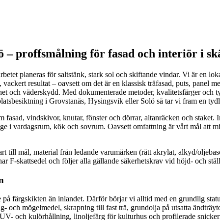
 – proffsmålning för fasad och interiör i s
etet planeras för saltstänk, stark sol och skiftande vindar. Vi är en l
t, vackert resultat – oavsett om det är en klassisk träfasad, puts, panel 
äkerhet och väderskydd. Med dokumenterade metoder, kvalitetsfärger och 
latsbesiktning i Grovstanäs, Hysingsvik eller Solö så tar vi fram en tydli
fasad, vindskivor, knutar, fönster och dörrar, altanräcken och staket. I
nge i vardagsrum, kök och sovrum. Oavsett omfattning är vårt mål att min
t till mål, material från ledande varumärken (rätt akrylat, alkyd/oljebas
har F-skattsedel och följer alla gällande säkerhetskrav vid höjd- och stäl
n
å färgskikten än inlandet. Därför börjar vi alltid med en grundlig statu
g- och mögelmedel, skrapning till fast trä, grundolja på utsatta ändträy
sta UV- och kulörhållning, linoljefärg för kulturhus och profilerade snicke