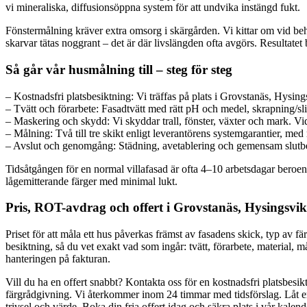
vi mineraliska, diffusionsöppna system för att undvika instängd fukt.
Fönstermålning kräver extra omsorg i skärgården. Vi kittar om vid beh
skarvar tätas noggrant – det är där livslängden ofta avgörs. Resultate
Så går vår husmålning till – steg för steg
– Kostnadsfri platsbesiktning: Vi träffas på plats i Grovstanäs, Hysing
– Tvätt och förarbete: Fasadtvätt med rätt pH och medel, skrapning/slip
– Maskering och skydd: Vi skyddar trall, fönster, växter och mark. Vid
– Målning: Två till tre skikt enligt leverantörens systemgarantier, med 
– Avslut och genomgång: Städning, avetablering och gemensam slutbesi
Tidsåtgången för en normal villafasad är ofta 4–10 arbetsdagar beroen
lågemitterande färger med minimal lukt.
Pris, ROT-avdrag och offert i Grovstanäs, Hysingsvik
Priset för att måla ett hus påverkas främst av fasadens skick, typ av fär
besiktning, så du vet exakt vad som ingår: tvätt, förarbete, material,
hanteringen på fakturan.
Vill du ha en offert snabbt? Kontakta oss för en kostnadsfri platsbesik
färgrådgivning. Vi återkommer inom 24 timmar med tidsförslag. Låt erfa
trivsel och värde. Boka din fria offert idag och säkra plats i vår kalend