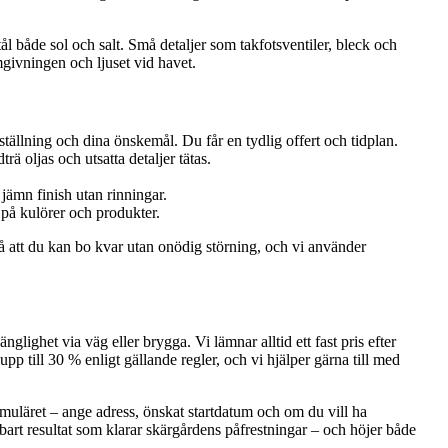
 både sol och salt. Små detaljer som takfotsventiler, bleck och
mgivningen och ljuset vid havet.
ställning och dina önskemål. Du får en tydlig offert och tidplan.
ä oljas och utsatta detaljer tätas.
 jämn finish utan rinningar.
på kulörer och produkter.
å att du kan bo kvar utan onödig störning, och vi använder
glighet via väg eller brygga. Vi lämnar alltid ett fast pris efter
p till 30 % enligt gällande regler, och vi hjälper gärna till med
ormuläret – ange adress, önskat startdatum och om du vill ha
bart resultat som klarar skärgårdens påfrestningar – och höjer både