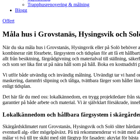
Trapphusrenovering & målning
Blogg
Offert
Måla hus i Grovstanäs, Hysingsvik och Solö
När du ska måla hus i Grovstanäs, Hysingsvik eller på Solö behöver arb
kombinerar rätt förarbete, färgsystem och tidsplan för att få ett hållbar
allt från besiktning, färgrådgivning och materialval till ställning, s
och som ser lika fint ut på nära håll som på håll. Boka en kostnadsfri p
Vi utför både utvändig och invändig målning. Utvändigt tar vi hand om 
maskering, dammfri slipning och tåliga, tvättbara färger som håller lä
enligt tidsplan.
Det här får du med oss: lokalkännedom, en trygg projektledare från star
garantier på både arbete och material. Vi är självklart försäkrade, inne
Lokalkännedom och hållbara färgsystem i skärgårde
Skärgårdsklimatet runt Grovstanäs, Hysingsvik och Solö sliter hårdare p
eventuell alg- eller mögelpåväxt. På trä rekommenderar vi tvätt med al
målar vi två till tre skikt med rätt färgtyp för fasaden: akrylat för bä