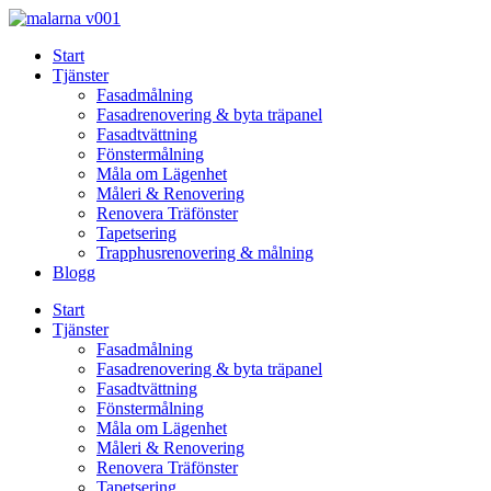
Skip
to
Start
content
Tjänster
Fasadmålning
Fasadrenovering & byta träpanel
Fasadtvättning
Fönstermålning
Måla om Lägenhet
Måleri & Renovering
Renovera Träfönster
Tapetsering
Trapphusrenovering & målning
Blogg
Start
Tjänster
Fasadmålning
Fasadrenovering & byta träpanel
Fasadtvättning
Fönstermålning
Måla om Lägenhet
Måleri & Renovering
Renovera Träfönster
Tapetsering