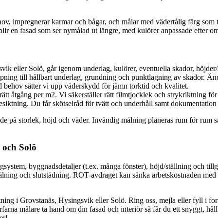
ov, impregnerar karmar och bågar, och målar med vädertålig färg som tål
t blir en fasad som ser nymålad ut längre, med kulörer anpassade efter o
svik eller Solö, går igenom underlag, kulörer, eventuella skador, höjder/
ning till hållbart underlag, grundning och punktlagning av skador. Ändtr
 behov sätter vi upp väderskydd för jämn torktid och kvalitet.
rätt åtgång per m2. Vi säkerställer rätt filmtjocklek och strykriktning för
ktning. Du får skötselråd för tvätt och underhåll samt dokumentation 
de på storlek, höjd och väder. Invändig målning planeras rum för rum s
 och Solö
gsystem, byggnadsdetaljer (t.ex. många fönster), höjd/ställning och tillgän
 målning och slutstädning. ROT-avdraget kan sänka arbetskostnaden med up
tning i Grovstanäs, Hysingsvik eller Solö. Ring oss, mejla eller fyll i f
rna målare ta hand om din fasad och interiör så får du ett snyggt, håll
er!