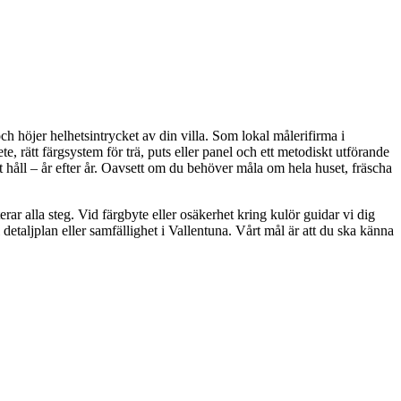
h höjer helhetsintrycket av din villa. Som lokal målerifirma i
, rätt färgsystem för trä, puts eller panel och ett metodiskt utförande
gt håll – år efter år. Oavsett om du behöver måla om hela huset, fräscha
ar alla steg. Vid färgbyte eller osäkerhet kring kulör guidar vi dig
etaljplan eller samfällighet i Vallentuna. Vårt mål är att du ska känna