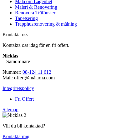
Måla om Lägenhet
Måleri & Renovering
Renovera Träfönster
Tapetsering
Trapphusrenovering & målning
Kontakta oss
Kontakta oss idag för en fri offert.
Nicklas
– Samordnare
Nummer:
08-124 11 612
Mail: offert@målarna.com
Integritetspolicy
Fri Offert
Sitemap
Vill du bli kontaktad?
Kontakta mig