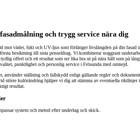
 fasadmålning och trygg service nära dig
d mot väder, fukt och UV-ljus som förlänger livslängden på din fasad oc
sta besiktning till sista penseldrag. Vi kombinerar noggrant underarbete
dlig offert och ett resultat som ser lika bra ut på nära håll som på lån
 kvalitet, punktlighet och personlig service i Frösunda med omnejd.
r, använder ställning och fallskydd enligt gällande regler och dokumenter
örre kulörändring hjälper vi dig att stämma av eventuella riktlinjer i d
igt resultat.
ier
anpassar system och metod efter underlag och skick.