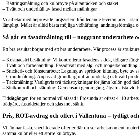
– Bättringsmålning och kulörbyte på altanräcken och staket
– Tvätt och underhåll av fasad mellan målningar
Vi arbetar med beprövade färgsystem från ledande leverantörer – slamfär
lämpligt. Målet är alltid bästa möjliga vidhäftning, andningsförmåga o
Så går en fasadmålning till – noggrant underarbete och
Ett bra resultat börjar med ett bra underarbete. Vår process är struktur
– Kostnadsfri besiktning: Vi kontrollerar fasadens skick, tidigare färgt
– Tvätt och förbehandling: Fasadtvätt med alg- och mögelbehandling vi
– Snickeri- och fönsterarbete: Lagning av sprickor, kittning, byte av
– Grundmålning: Anpassad grundfärg utifrån underlag och vald produkt
– Täckmålning: Vanligtvis två täckstrykningar för jämn kulör, god täckn
– Slutkontroll och städning: Gemensam genomgång, åtgärdslista vid b
Tidsåtgången för en normal villafasad i Frösunda är oftast 4–10 arbets
trädgård, fasaddetaljer och glas mot stänk.
Pris, ROT-avdrag och offert i Vallentuna – tydligt o
Vi lämnar fasta, specificerade offerter där du ser arbetsmoment, materi
samma kulör eller ett större kulörbyte.