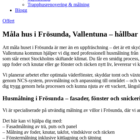
Trapphusrenovering & målning
Blogg
Offert
Måla hus i Frösunda, Vallentuna – hållbar
Att måla huset i Frösunda är mer än en uppfräschning – det är ett skyd
Vallentuna kommun hjälper vi dig med professionell husmålning från för
som står emot Stockholms skiftande klimat. Du får en smidig process, ty
upp foder och knutar eller ge fönster och räcken nytt liv, levererar vi
Vi planerar arbetet efter optimala väderfönster, skyddar tomt och växte
genom NCS-system, provmålning och anpassning till området – och vid st
dig trygg genom hela processen och kunna njuta av ett vackert, långsikt
Husmålning i Frösunda – fasader, fönster och snicker
Vi är specialiserade på utvändig målning av villor i Frösunda, där vi 
Det här kan vi hjälpa dig med:
– Fasadmålning av trä, puts och panel
– Målning av foder, knutar, takfot, vindskivor och räcken
– Fönstermålning inklusive kittlagning och tätning