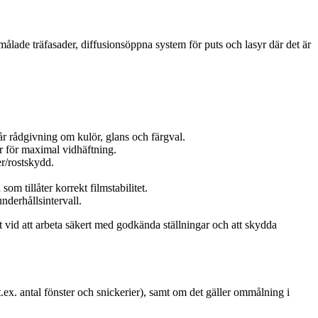
 målade träfasader, diffusionsöppna system för puts och lasyr där det är
får rådgivning om kulör, glans och färgval.
r för maximal vidhäftning.
er/rostskydd.
m tillåter korrekt filmstabilitet.
derhållsintervall.
t vid att arbeta säkert med godkända ställningar och att skydda
t.ex. antal fönster och snickerier), samt om det gäller ommålning i