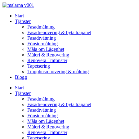
Skip
to
Start
content
Tjänster
Fasadmålning
Fasadrenovering & byta träpanel
Fasadtvättning
Fönstermålning
Måla om Lägenhet
Måleri & Renovering
Renovera Träfönster
Tapetsering
Trapphusrenovering & målning
Blogg
Start
Tjänster
Fasadmålning
Fasadrenovering & byta träpanel
Fasadtvättning
Fönstermålning
Måla om Lägenhet
Måleri & Renovering
Renovera Träfönster
Tapetsering