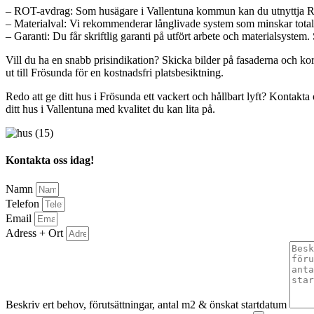
– ROT-avdrag: Som husägare i Vallentuna kommun kan du utnyttja ROT
– Materialval: Vi rekommenderar långlivade system som minskar total ko
– Garanti: Du får skriftlig garanti på utfört arbete och materialsystem.
Vill du ha en snabb prisindikation? Skicka bilder på fasaderna och k
ut till Frösunda för en kostnadsfri platsbesiktning.
Redo att ge ditt hus i Frösunda ett vackert och hållbart lyft? Kontakta o
ditt hus i Vallentuna med kvalitet du kan lita på.
Kontakta oss idag!
Namn
Telefon
Email
Adress + Ort
Beskriv ert behov, förutsättningar, antal m2 & önskat startdatum