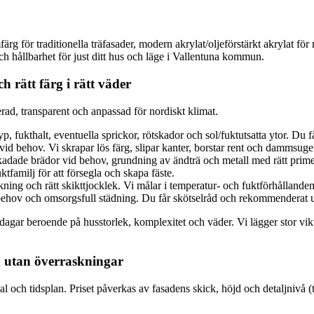
g för traditionella träfasader, modern akrylat/oljeförstärkt akrylat för
ch hållbarhet för just ditt hus och läge i Vallentuna kommun.
 rätt färg i rätt väder
erad, transparent och anpassad för nordiskt klimat.
yp, fukthalt, eventuella sprickor, rötskador och sol/fuktutsatta ytor. Du 
d behov. Vi skrapar lös färg, slipar kanter, borstar rent och dammsuge
 skadade brädor vid behov, grundning av ändträ och metall med rätt prim
familj för att försegla och skapa fäste.
ing och rätt skikttjocklek. Vi målar i temperatur- och fuktförhållanden so
ehov och omsorgsfull städning. Du får skötselråd och rekommenderat un
dagar beroende på husstorlek, komplexitet och väder. Vi lägger stor vik
ch utan överraskningar
al och tidsplan. Priset påverkas av fasadens skick, höjd och detaljnivå (