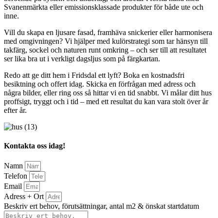
Svanenmärkta eller emissionsklassade produkter för både ute och
inne.
Vill du skapa en ljusare fasad, framhäva snickerier eller harmonisera
med omgivningen? Vi hjälper med kulörstrategi som tar hänsyn till
takfärg, sockel och naturen runt omkring – och ser till att resultatet
ser lika bra ut i verkligt dagsljus som på färgkartan.
Redo att ge ditt hem i Fridsdal ett lyft? Boka en kostnadsfri
besiktning och offert idag. Skicka en förfrågan med adress och
några bilder, eller ring oss så hittar vi en tid snabbt. Vi målar ditt hus
proffsigt, tryggt och i tid – med ett resultat du kan vara stolt över år
efter år.
Kontakta oss idag!
Namn
Telefon
Email
Adress + Ort
Beskriv ert behov, förutsättningar, antal m2 & önskat startdatum