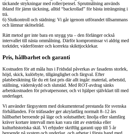
täckande strykningar med roller/pensel. Sprutmålning används
ibland för jämn täckning, alltid “backrollad” för bästa inträngning i
trä.
6) Slutkontroll och städning: Vi går igenom utförandet tillsammans
och lämnar skötselråd.
Rätt metod ger inte bara en snygg yta – den förlänger också
intervallet till nästa ommålning. Därför kompromissar vi aldrig med
torktider, väderfönster och korrekta skikttjocklekar.
Pris, hållbarhet och garanti
Kostnaden för att måla hus i Fridsdal påverkas av fasadens storlek,
höjd, skick, kulörbyte, tillgänglighet och färgval. Efter
platsbesiktning får du ett fast pris där allt ingår: material, arbetstid,
ställning, väderskydd och slutstäd. Med ROT-avdrag sänks
arbetskostnaden för privatpersoner, och vi hjälper självklart till med
underlaget.
Vi använder färgsystem med dokumenterad prestanda för svenska
förhållanden. För träfasader ger akrylatfärg normalt 8–12 års
hållbarhet beroende på läge och solutsatthet; linolja eller slamfärg
kräver kortare intervall men kan vara rätt av estetiska eller
kulturhistoriska skäl. Vi erbjuder skriftlig garanti upp till 5 år
beroende på system och underlag, och arbetar i första hand med