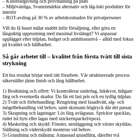
– Kulörrådgivning och provmålning på plats
– Miljövänliga, Svanenmärkta alternativ och låg-lukt produkter för
interiör
– ROT-avdrag på 30 % av arbetskostnaden för privatpersoner
Vill du få huset målat snabbt inför försäljning, eller göra en
långsiktig upprustning med maximal livslängd? Vi anpassar
upplägget efter tidplan, budget och ambitionsnivå – alltid med fokus
på kvalitet och hållbarhet.
Så går arbetet till – kvalitet från första tvätt till sista
strykning
Ett bra resultat börjar med rätt förarbete. Vår strukturerade process
säkerställer jämn finish och lång hållbarhet.
1) Besiktning och offert: Vi kontrollerar underlag, fuktkvot, tidigare
färg och eventuella skador. Du får ett fast pris och en tydlig tidplan.
2) Tvätt och förbehandling: Rengöring med fasadtvätt, alg- och
mögelbehandling vid behov, samt skonsam högtryck där det passar.
3) Skrapning och lagningar: Lös färg avlägsnas. Sprickor spacklas,
ruttet trä byts eller lagas med snickerispackel/epoxi.
4) Maskering och skydd: Fönster, stenläggning och växter skyddas.
Ställning och väderskydd monteras vid behov.
5) Grundning och målning: Anpassad grundfärg, därefter två