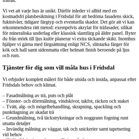
framåt.
Vi vet att varje hus är unikt. Därför inleder vi alltid med en
kostnadsfri platsbesiktning i Fridsdal för att bedöma fasadens skick,
fuktnivåer, tidigare färgtyp och eventuella skador. Det gör att vi kan
rekommendera rätt metod: exempelvis akrylat för träfasader, silikat
för mineraliska underlag eller klassisk slamfärg på äldre panel. Byter
du från mörk till ljus kulör planerar vi extra täckande skikt. Inomhus
hjälper vi gärna med färgsättning enligt NCS, slitstarka färger för
kök och hall samt sidenmatta eller helmatt finish beroende på ljus
och rum.
Tjänster för dig som vill måla hus i Fridsdal
Vi erbjuder komplett måleri för både utsida och insida, anpassat efter
Fridsdals behov och klimat.
– Fasadmålning av trä, puts och plåt
– Fönster- och dörrmålning, vindskivor, takfot, räcken och staket
– Tvätt, alg- och mögelbehandling, skrapning, spackling och
punktlagning av skadat trä
– Grundmålning, två täckstrykningar och noggrann fogning runt
utsatta detaljer
– Invändig målning av väggar, tak och snickerier samt tapetsering
vid behov