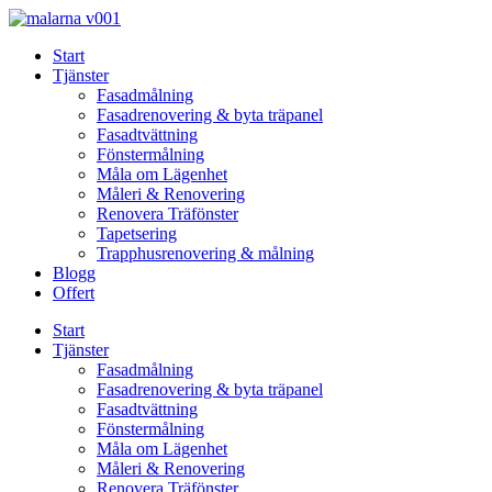
Skip
to
Start
content
Tjänster
Fasadmålning
Fasadrenovering & byta träpanel
Fasadtvättning
Fönstermålning
Måla om Lägenhet
Måleri & Renovering
Renovera Träfönster
Tapetsering
Trapphusrenovering & målning
Blogg
Offert
Start
Tjänster
Fasadmålning
Fasadrenovering & byta träpanel
Fasadtvättning
Fönstermålning
Måla om Lägenhet
Måleri & Renovering
Renovera Träfönster