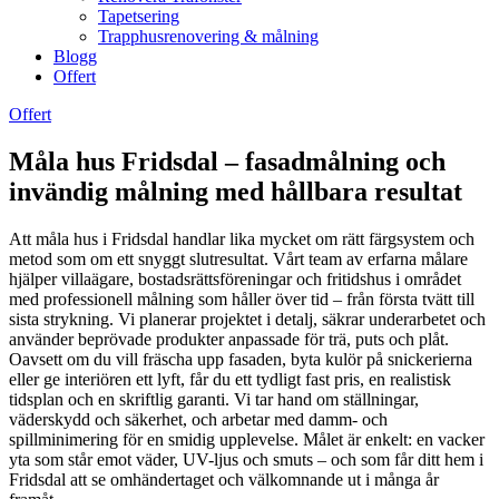
Tapetsering
Trapphusrenovering & målning
Blogg
Offert
Offert
Måla hus Fridsdal – fasadmålning och
invändig målning med hållbara resultat
Att måla hus i Fridsdal handlar lika mycket om rätt färgsystem och
metod som om ett snyggt slutresultat. Vårt team av erfarna målare
hjälper villaägare, bostadsrättsföreningar och fritidshus i området
med professionell målning som håller över tid – från första tvätt till
sista strykning. Vi planerar projektet i detalj, säkrar underarbetet och
använder beprövade produkter anpassade för trä, puts och plåt.
Oavsett om du vill fräscha upp fasaden, byta kulör på snickerierna
eller ge interiören ett lyft, får du ett tydligt fast pris, en realistisk
tidsplan och en skriftlig garanti. Vi tar hand om ställningar,
väderskydd och säkerhet, och arbetar med damm- och
spillminimering för en smidig upplevelse. Målet är enkelt: en vacker
yta som står emot väder, UV-ljus och smuts – och som får ditt hem i
Fridsdal att se omhändertaget och välkomnande ut i många år