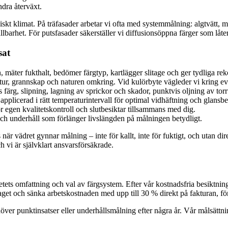
dra återväxt.
kt klimat. På träfasader arbetar vi ofta med systemmålning: algtvätt, m
lbarhet. För putsfasader säkerställer vi diffusionsöppna färger som lå
sat
n, mäter fukthalt, bedömer färgtyp, kartlägger slitage och ger tydliga r
tur, grannskap och naturen omkring. Vid kulörbyte vägleder vi kring ev
färg, slipning, lagning av sprickor och skador, punktvis oljning av torrt
pplicerad i rätt temperaturintervall för optimal vidhäftning och glansbe
r egen kvalitetskontroll och slutbesiktar tillsammans med dig.
ch underhåll som förlänger livslängden på målningen betydligt.
r vädret gynnar målning – inte för kallt, inte för fuktigt, och utan dire
h vi är självklart ansvarsförsäkrade.
tets omfattning och val av färgsystem. Efter vår kostnadsfria besiktning få
t och sänka arbetskostnaden med upp till 30 % direkt på fakturan, föruts
 behöver punktinsatser eller underhållsmålning efter några år. Vår målsät