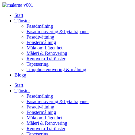
Skip
to
Start
content
Tjänster
Fasadmålning
Fasadrenovering & byta träpanel
Fasadtvättning
Fönstermålning
Måla om Lägenhet
Måleri & Renovering
Renovera Träfönster
Tapetsering
Trapphusrenovering & målning
Blogg
Start
Tjänster
Fasadmålning
Fasadrenovering & byta träpanel
Fasadtvättning
Fönstermålning
Måla om Lägenhet
Måleri & Renovering
Renovera Träfönster
Tapetsering