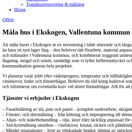
Trapphusrenovering & målning
Blogg
Offert
Måla hus i Ekskogen, Vallentuna kommun –
Att måla huset i Ekskogen är en investering i både utseende och långs
än bara ett nytt lager färg – den behöver rätt förarbete, material anpa
och träfasader i Vallentuna kommun, och kombinerar noggrant underar
flagning, mögel och smuts, samtidigt som vi lyfter helhetsintrycket och v
kommunikation genom hela projektet.
Vi planerar varje jobb efter väderprognos, temperatur och luftfuktighe
vindskivor, foder och fönsterbågar. Behöver du råd kring kulörval som
och informerar om eventuella krav vid större förändringar. Allt för att
Tjänster vi erbjuder i Ekskogen
– Fasadmålning av trä, puts och panel – komplett underarbete, skrapni
– Fönster- och dörrmålning – från kittning och impregnering till slitsta
– Altan- och staketbehandling – olja, lasyr eller täckfärg anpassad för 
– Snickerimålning utomhus – vindskivor, knutar, räcken och plåtdetalj
– Mindre reparationer – byte av rötskadade brädor, tätning av sprickor