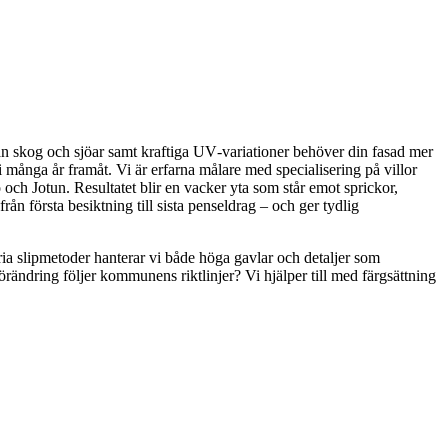
rån skog och sjöar samt kraftiga UV‑variationer behöver din fasad mer
i många år framåt. Vi är erfarna målare med specialisering på villor
 Jotun. Resultatet blir en vacker yta som står emot sprickor,
rån första besiktning till sista penseldrag – och ger tydlig
ria slipmetoder hanterar vi både höga gavlar och detaljer som
rändring följer kommunens riktlinjer? Vi hjälper till med färgsättning