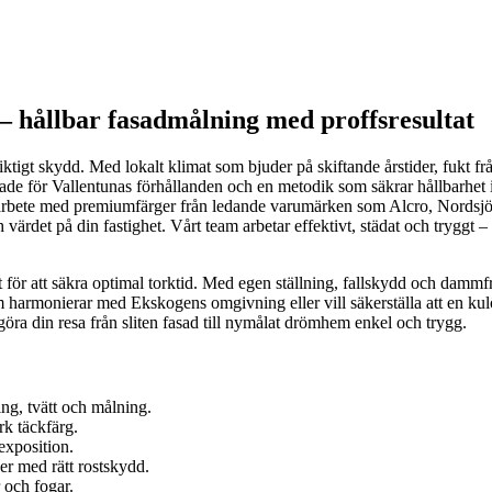
 hållbar fasadmålning med proffsresultat
iktigt skydd. Med lokalt klimat som bjuder på skiftande årstider, fukt f
ssade för Vallentunas förhållanden och en metodik som säkrar hållbarhet 
bete med premiumfärger från ledande varumärken som Alcro, Nordsjö och
ärdet på din fastighet. Vårt team arbetar effektivt, städat och tryggt – f
t för att säkra optimal torktid. Med egen ställning, fallskydd och dammf
 harmonierar med Ekskogens omgivning eller vill säkerställa att en kulö
 göra din resa från sliten fasad till nymålat drömhem enkel och trygg.
ng, tvätt och målning.
rk täckfärg.
exposition.
er med rätt rostskydd.
 och fogar.