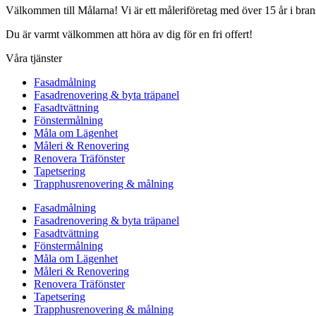
Välkommen till Målarna! Vi är ett måleriföretag med över 15 år i bra
Du är varmt välkommen att höra av dig för en fri offert!
Våra tjänster
Fasadmålning
Fasadrenovering & byta träpanel
Fasadtvättning
Fönstermålning
Måla om Lägenhet
Måleri & Renovering
Renovera Träfönster
Tapetsering
Trapphusrenovering & målning
Fasadmålning
Fasadrenovering & byta träpanel
Fasadtvättning
Fönstermålning
Måla om Lägenhet
Måleri & Renovering
Renovera Träfönster
Tapetsering
Trapphusrenovering & målning