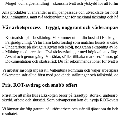
– Mögel- och algbehandling – skonsam tvätt och ytskydd för att förhin
Alla produkter vi använder är miljöanpassade och utvecklade för nordis
hög inträngning samt två täckstrykningar för maximal täckning och hål
Vår arbetsprocess – tryggt, noggrant och väderanpas
– Kostnadsfri platsbesiktning: Vi kommer ut till din bostad i Ekskoge
– Färgrådgivning: Vi tar fram kulörförslag som matchar husets arkitek
– Underarbete på riktigt: Algtvätt och skölj, noggrann skrapning av lös 
– Målning med precision: Två täckstrykningar med högkvalitativ färg a
– Avslut och genomgång: Vi städar, ställer tillbaka markiser/rännor, gö
– Dokumentation och skötselråd: Du får rekommendationer för tvätt o
Vi arbetar säsongsanpassat i Vallentuna kommun och väljer arbetspass nä
Säkerheten står alltid först med godkända ställningar och fallskydd, oc
Pris, ROT-avdrag och snabb offert
Priset för att måla hus i Ekskogen beror på fasadtyp, storlek, underarbe
skydd, arbete och slutstäd. Som privatperson kan du nyttja ROT-avdrage
Vi lämnar skriftlig garanti på utfört arbete och står till tjänst om du
resultatet.